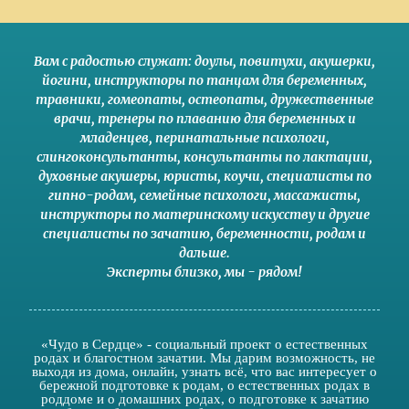
Вам с радостью служат:
доулы
,
повитухи
,
акушерки
,
йогини
,
инструкторы по танцам для беременных
,
травники,
гомеопаты
,
остеопаты
,
дружественные
врачи
,
тренеры по плаванию для беременных и
младенцев
,
перинатальные психологи
,
слингоконсультанты
,
консультанты по лактации
,
духовные акушеры
,
юристы
,
коучи
,
специалисты по
гипно-родам
,
семейные психологи
,
массажисты
,
инструкторы по материнскому искусству
и другие
специалисты по зачатию
,
беременности
,
родам
и
дальше
.
Эксперты близко
,
мы - рядом
!
«Чудо в Сердце» - социальный проект о естественных
родах и благостном зачатии. Мы дарим возможность, не
выходя из дома, онлайн, узнать всё, что вас интересует о
бережной подготовке к родам, о естественных родах в
роддоме и о домашних родах, о подготовке к зачатию