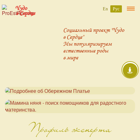
Чудо
En
Рус
в Сердце
Социальный проект "Чудо
в Сердце"
Мы популяризируем
естественные роды
в мире
Профиль эксперта