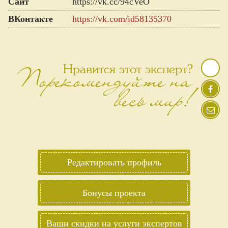
Сайт
https://vk.cc/94cVeO
ВКонтакте
https://vk.com/id58135370
Порекомендуйте на
Нравится этот эксперт?
весь мир!
Редактировать профиль
Бонусы проекта
Ваши скидки на услуги экспертов