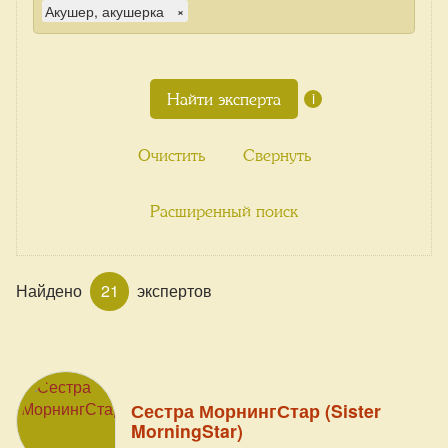
Акушер, акушерка
×
i
Очистить
Свернуть
Расширенный поиск
Найдено
21
экспертов
Сестра МорнингСтар (Sister
MorningStar)