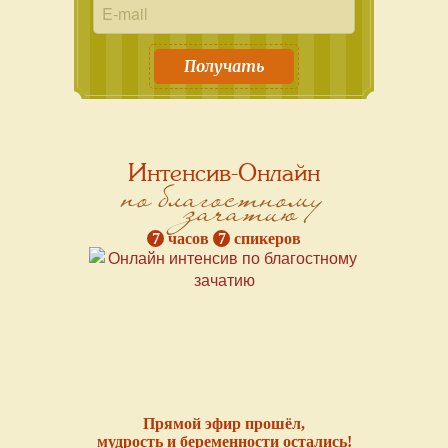
Получать
Интенсив-Онлайн
по благостному
зачатию
7
часов
7
спикеров
Прямой эфир прошёл,
мудрость и беременности остались!