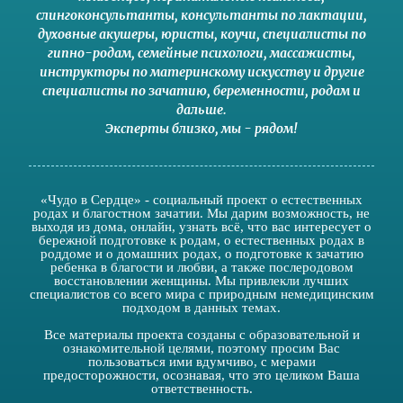
слингоконсультанты
,
консультанты по лактации
,
духовные акушеры
,
юристы
,
коучи
,
специалисты по
гипно-родам
,
семейные психологи
,
массажисты
,
инструкторы по материнскому искусству
и другие
специалисты по зачатию
,
беременности
,
родам
и
дальше
.
Эксперты близко
,
мы - рядом
!
«Чудо в Сердце» - социальный проект о естественных
родах и благостном зачатии. Мы дарим возможность, не
выходя из дома, онлайн, узнать всё, что вас интересует о
бережной подготовке к родам, о естественных родах в
роддоме и о домашних родах, о подготовке к зачатию
ребенка в благости и любви, а также послеродовом
восстановлении женщины. Мы привлекли лучших
специалистов со всего мира с природным немедицинским
подходом в данных темах.
Все материалы проекта созданы с образовательной и
ознакомительной целями, поэтому просим Вас
пользоваться ими вдумчиво, с мерами
предосторожности, осознавая, что это целиком Ваша
ответственность.