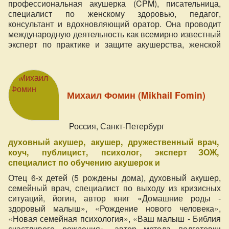
профессиональная акушерка (CPM), писательница,
специалист по женскому здоровью, педагог,
консультант и вдохновляющий оратор. Она проводит
международную деятельность как всемирно известный
эксперт по практике и защите акушерства, женской
сексуальности, вопросам репродуктивного здоровья и
травмам, связанным с рождением.
Михаил Фомин (Mikhail Fomin)
Россия, Санкт-Петербург
духовный акушер
акушер
дружественный врач
коуч
публицист
психолог
эксперт ЗОЖ
специалист по обучению акушерок и
Отец 6-х детей (5 рождены дома), духовный акушер,
семейный врач, специалист по выходу из кризисных
ситуаций, йогин, автор книг «Домашние роды -
здоровый малыш», «Рождение нового человека»,
«Новая семейная психология», «Ваш малыш - Библия
счастливого рождения», автор метода подготовки