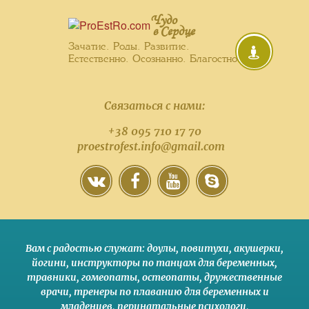
Чудо
в Сердце
Зачатие. Роды. Развитие.
Естественно. Осознанно. Благостно.
Связаться с нами:
+38 095 710 17 70
proestrofest.info@gmail.com
Вам с радостью служат:
доулы
,
повитухи
,
акушерки
,
йогини
,
инструкторы по танцам для беременных
,
травники,
гомеопаты
,
остеопаты
,
дружественные
врачи
,
тренеры по плаванию для беременных и
младенцев
,
перинатальные психологи
,