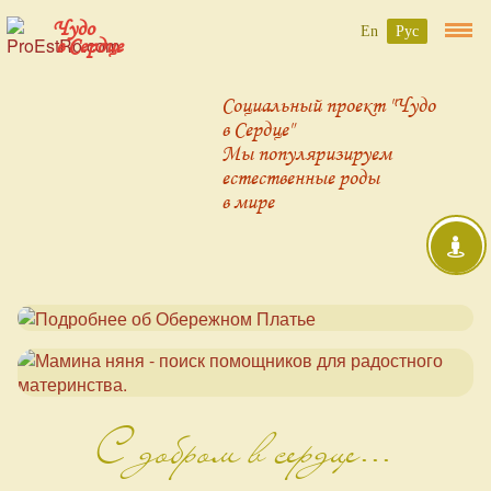
Чудо
En
Рус
в Сердце
Социальный проект "Чудо
в Сердце"
Мы популяризируем
естественные роды
в мире
С добром в сердце...