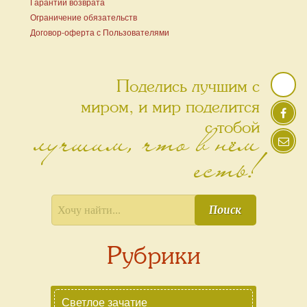
Гарантии возврата
Ограничение обязательств
Договор-оферта с Пользователями
Поделись лучшим с
миром, и мир поделится
лучшим, что в нём
с тобой
есть!
Поиск
Рубрики
Светлое зачатие