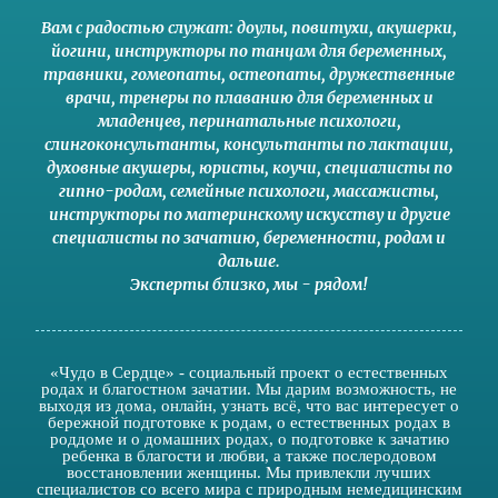
Вам с радостью служат:
доулы
,
повитухи
,
акушерки
,
йогини
,
инструкторы по танцам для беременных
,
травники,
гомеопаты
,
остеопаты
,
дружественные
врачи
,
тренеры по плаванию для беременных и
младенцев
,
перинатальные психологи
,
слингоконсультанты
,
консультанты по лактации
,
духовные акушеры
,
юристы
,
коучи
,
специалисты по
гипно-родам
,
семейные психологи
,
массажисты
,
инструкторы по материнскому искусству
и другие
специалисты по зачатию
,
беременности
,
родам
и
дальше
.
Эксперты близко
,
мы - рядом
!
«Чудо в Сердце» - социальный проект о естественных
родах и благостном зачатии. Мы дарим возможность, не
выходя из дома, онлайн, узнать всё, что вас интересует о
бережной подготовке к родам, о естественных родах в
роддоме и о домашних родах, о подготовке к зачатию
ребенка в благости и любви, а также послеродовом
восстановлении женщины. Мы привлекли лучших
специалистов со всего мира с природным немедицинским