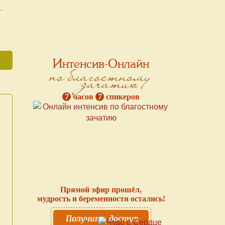
а
Интенсив-Онлайн
по благостному
зачатию
7
часов
7
спикеров
Прямой эфир прошёл,
мудрость и беременности остались!
Получить доступ