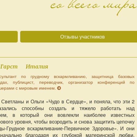
со всего мир
Отзывы участников
 Гарст
Италия
сультант по грудному вскармливанию, защитница базовых
ах, публицист, переводчик, организатор конференций по
ушерами с мировым именем.
 Светланы и Ольги «Чудо в Сердце», и поняла, что эти 2
ались способны создать и тяжело работать над
лем, в который они вовлекли наиболее известных
ового уровня, чтобы возродить и снова защитить цепочку
ды-Грудное вскармливание-Первичное Здоровье». И они
начально благодаря их глубокой материнской любви,