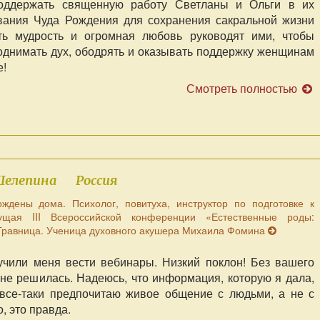
оддержать священную работу Светланы и Ольги в их
вания Чуда Рождения для сохранения сакральной жизни
ть мудрость и огромная любовь руководят ими, чтобы
однимать дух, ободрять и оказывать поддержку женщинам
е!
Смотреть полностью
Шелепина
Россия
ждены дома. Психолог, повитуха, инструктор по подготовке к
щая III Всероссийской конференции «Естественные роды:
. Травница. Ученица духовного акушера Михаила Фомина
учили меня вести вебинары. Низкий поклон! Без вашего
 не решилась. Надеюсь, что информация, которую я дала,
 все-таки предпочитаю живое общение с людьми, а не с
, это правда.