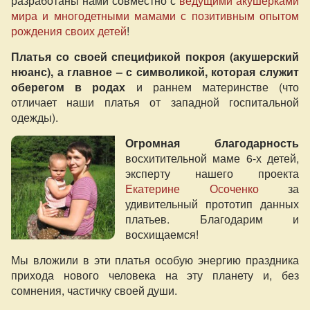
разработаны нами совместно с
ведущими акушерками
мира и многодетными мамами с позитивным опытом
рождения своих детей
!
Платья со своей спецификой покроя (акушерский
нюанс), а главное – с символикой, которая служит
оберегом в родах
и раннем материнстве (что
отличает наши платья от западной госпитальной
одежды).
Огромная благодарность
восхитительной маме 6-х детей,
эксперту нашего проекта
Екатерине Осоченко
за
удивительный прототип данных
платьев. Благодарим и
восхищаемся!
Мы вложили в эти платья особую энергию праздника
прихода нового человека на эту планету и, без
сомнения, частичку своей души.