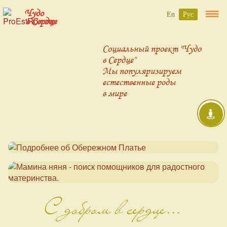
Чудо
En
Рус
в Сердце
Социальный проект "Чудо
в Сердце"
Мы популяризируем
естественные роды
в мире
С добром в сердце...