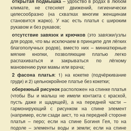
открытая подмышка
– удобство в родах в любом
климате, не стесняет движений, гигиенически
целесообразно (на схватках многим женщинам
становится жарко). У нас есть платья с широким
рукавом и без рукавов;
отсутствие завязок и крючков
(это завязки/узлы
для родов, что мы исключаем в принципе для лёгких
благополучных родов), вместо них – миниатюрные
мягкие кнопки, позволяющие платью легко
распахиваться и закрываться по лёгкому
мановению руки мамы или врача;
2 фасона платья
: 1) на кокетке (подчёркивание
груди) и 2) цельнокройное платье без кокетки;
обережный рисунок
расположен на спинке платья
(чтобы Вы и малыш не имели контакта с краской,
пусть даже и щадящей), а на передней части –
гармонирующий с рисунком на спине элемент
(например, если сзади аист, то на передней стороне
платья – перо; если на спине Богиня Гея, то на
подоле – элементы воды и земли; если на спине