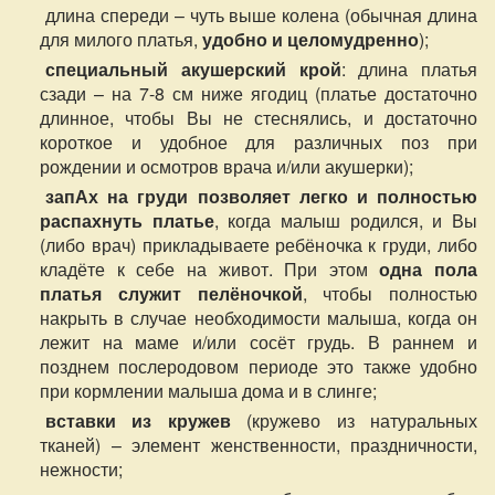
длина спереди – чуть выше колена (обычная длина
для милого платья,
удобно и целомудренно
);
специальный акушерский крой
: длина платья
сзади – на 7-8 см ниже ягодиц (платье достаточно
длинное, чтобы Вы не стеснялись, и достаточно
короткое и удобное для различных поз при
рождении и осмотров врача и/или акушерки);
запАх на груди позволяет легко и полностью
распахнуть платье
, когда малыш родился, и Вы
(либо врач) прикладываете ребёночка к груди, либо
кладёте к себе на живот. При этом
одна пола
платья служит пелёночкой
, чтобы полностью
накрыть в случае необходимости малыша, когда он
лежит на маме и/или сосёт грудь. В раннем и
позднем послеродовом периоде это также удобно
при кормлении малыша дома и в слинге;
вставки из кружев
(кружево из натуральных
тканей) – элемент женственности, праздничности,
нежности;