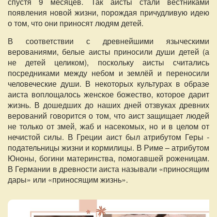
спустя 9 месяцев. Так аисты стали вестниками
появления новой жизни, порождая причудливую идею
о том, что они приносят людям детей.
В соответствии с древнейшими языческими
верованиями, белые аисты приносили души детей (а
не детей целиком), поскольку аисты считались
посредниками между небом и землёй и переносили
человеческие души. В некоторых культурах в образе
аиста воплощалось женское божество, которое дарит
жизнь. В дошедших до наших дней отзвуках древних
верований говорится о том, что аист защищает людей
не только от змей, жаб и насекомых, но и в целом от
нечистой силы. В Греции аист был атрибутом Геры -
подательницы жизни и кормилицы. В Риме – атрибутом
Юноны, богини материнства, помогавшей роженицам.
В Германии в древности аиста называли «приносящим
дары» или «приносящим жизнь».