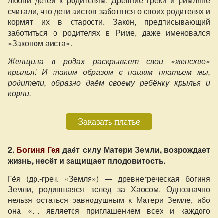
любви детей к родителям. Древние греки и римляне
считали, что дети аистов заботятся о своих родителях и
кормят их в старости. Закон, предписывающий
заботиться о родителях в Риме, даже именовался
«Законом аиста».
Женщина в родах раскрывает свои «женские»
крылья! И таким образом с нашим платьем мы,
родители, образно даём своему ребёнку крылья и
корни.
Заказать платье
2.
Богиня Гея
даёт силу Матери Земли, возрождает
жизнь, несёт и защищает плодовитость.
Ге́я (др.-греч. «Земля») — древнегреческая богиня
Земли, родившаяся вслед за Хаосом. Однозначно
нельзя остаться равнодушным к Матери Земле, ибо
она «… является приглашением всех и каждого