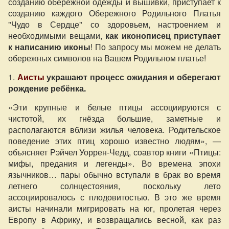
созданию обережной одежды и вышивки, приступает к
созданию каждого Обережного Родильного Платья
"Чудо в Сердце" со здоровьем, настроением и
необходимыми вещами,
как иконописец приступает
к написанию иконы
! По запросу мы можем не делать
обережных символов на Вашем Родильном платье!
1.
Аисты
украшают процесс ожидания и оберегают
рождение ребёнка.
«Эти крупные и белые птицы ассоциируются с
чистотой, их гнёзда большие, заметные и
располагаются вблизи жилья человека. Родительское
поведение этих птиц хорошо известно людям», —
объясняет Рэйчел Уоррен-Чедд, соавтор книги «Птицы:
мифы, предания и легенды». Во времена эпохи
язычников… пары обычно вступали в брак во время
летнего солнцестояния, поскольку лето
ассоциировалось с плодовитостью. В это же время
аисты начинали мигрировать на юг, пролетая через
Европу в Африку, и возвращались весной, как раз