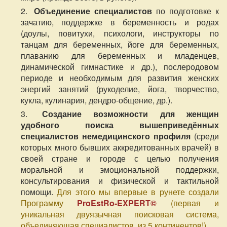
Объединение специалистов
по подготовке к
зачатию, поддержке в беременность и родах
(доулы, повитухи, психологи, инструкторы по
танцам для беременных, йоге для беременных,
плаванию для беременных и младенцев,
динамической гимнастике и др.), послеродовом
периоде и необходимым для развития женских
энергий занятий (рукоделие, йога, творчество,
кукла, кулинария, дендро-общение, др.).
Создание возможности для женщин
удобного поиска вышеприведённых
специалистов немедицинского профиля
(среди
которых много бывших аккредитованных врачей) в
своей стране и городе с целью получения
моральной и эмоциональной поддержки,
консультирования и физической и тактильной
помощи.
Для этого мы впервые в рунете создали
Программу
ProEstRo-EXPERT©
(первая и
уникальная двуязычная поисковая система,
объединяющая специалистов из 5 континентов!)