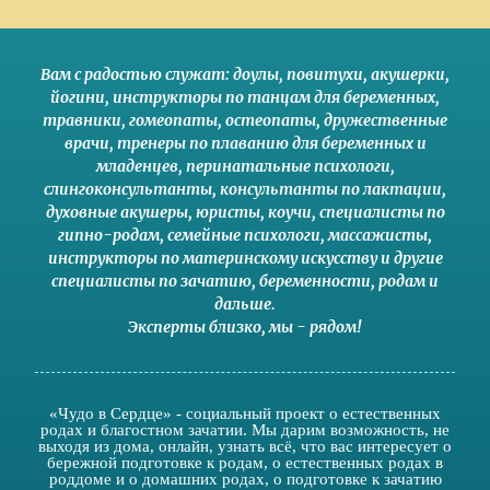
Вам с радостью служат:
доулы
,
повитухи
,
акушерки
,
йогини
,
инструкторы по танцам для беременных
,
травники,
гомеопаты
,
остеопаты
,
дружественные
врачи
,
тренеры по плаванию для беременных и
младенцев
,
перинатальные психологи
,
слингоконсультанты
,
консультанты по лактации
,
духовные акушеры
,
юристы
,
коучи
,
специалисты по
гипно-родам
,
семейные психологи
,
массажисты
,
инструкторы по материнскому искусству
и другие
специалисты по зачатию
,
беременности
,
родам
и
дальше
.
Эксперты близко
,
мы - рядом
!
«Чудо в Сердце» - социальный проект о естественных
родах и благостном зачатии. Мы дарим возможность, не
выходя из дома, онлайн, узнать всё, что вас интересует о
бережной подготовке к родам, о естественных родах в
роддоме и о домашних родах, о подготовке к зачатию