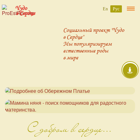
Чудо
En
Рус
в Сердце
Социальный проект "Чудо
в Сердце"
Мы популяризируем
естественные роды
в мире
С добром в сердце...