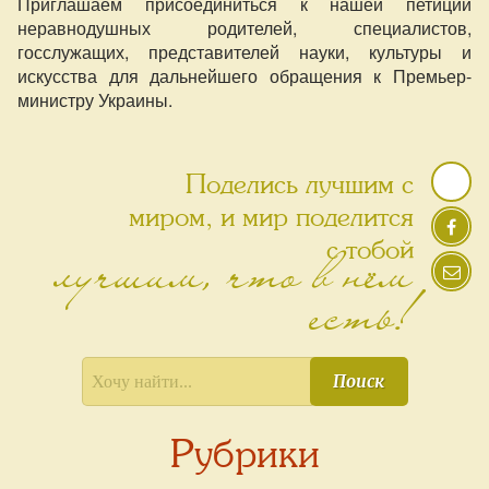
Приглашаем присоединиться к нашей петиции
неравнодушных родителей, специалистов,
госслужащих, представителей науки, культуры и
искусства для дальнейшего обращения к Премьер-
министру Украины.
Поделись лучшим с
миром, и мир поделится
лучшим, что в нём
с тобой
есть!
Поиск
Рубрики