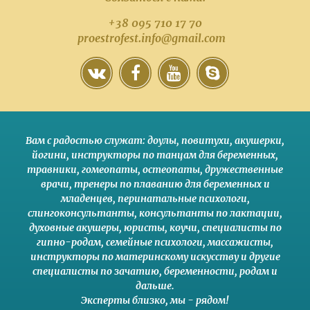
+38 095 710 17 70
proestrofest.info@gmail.com
Вам с радостью служат:
доулы
,
повитухи
,
акушерки
,
йогини
,
инструкторы по танцам для беременных
,
травники,
гомеопаты
,
остеопаты
,
дружественные
врачи
,
тренеры по плаванию для беременных и
младенцев
,
перинатальные психологи
,
слингоконсультанты
,
консультанты по лактации
,
духовные акушеры
,
юристы
,
коучи
,
специалисты по
гипно-родам
,
семейные психологи
,
массажисты
,
инструкторы по материнскому искусству
и другие
специалисты по зачатию
,
беременности
,
родам
и
дальше
.
Эксперты близко
,
мы - рядом
!