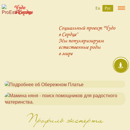
Чудо
En
Рус
в Сердце
Социальный проект "Чудо
в Сердце"
Мы популяризируем
естественные роды
в мире
Профиль эксперта