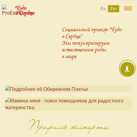
Чудо
En
Рус
в Сердце
Социальный проект "Чудо
в Сердце"
Мы популяризируем
естественные роды
в мире
Профиль эксперта