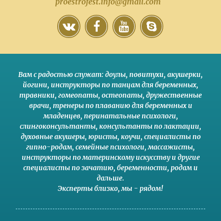
proestrofest.info@gmail.com
Вам с радостью служат:
доулы
,
повитухи
,
акушерки
,
йогини
,
инструкторы по танцам для беременных
,
травники,
гомеопаты
,
остеопаты
,
дружественные
врачи
,
тренеры по плаванию для беременных и
младенцев
,
перинатальные психологи
,
слингоконсультанты
,
консультанты по лактации
,
духовные акушеры
,
юристы
,
коучи
,
специалисты по
гипно-родам
,
семейные психологи
,
массажисты
,
инструкторы по материнскому искусству
и другие
специалисты по зачатию
,
беременности
,
родам
и
дальше
.
Эксперты близко
,
мы - рядом
!