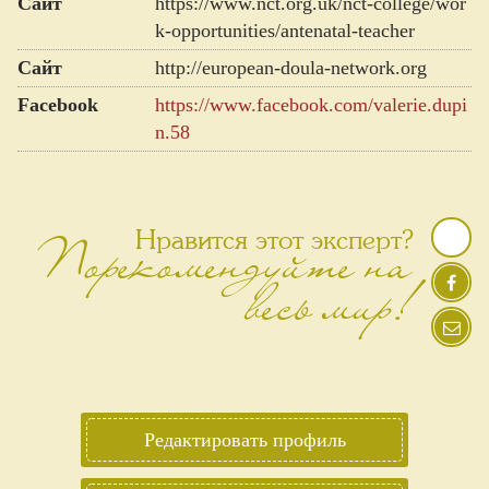
Сайт
https://www.nct.org.uk/nct-college/wor
k-opportunities/antenatal-teacher
Сайт
http://european-doula-network.org
Facebook
https://www.facebook.com/valerie.dupi
n.58
Порекомендуйте на
Нравится этот эксперт?
весь мир!
Редактировать профиль