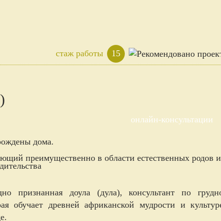
стаж работы
15
)
онлайн-консультации
 рождены дома.
ающий преимущественно в области естественных родов и
дительства
но признанная доула (дула), консультант по грудн
рая обучает древней африканской мудрости и культур
е.