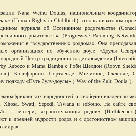
низации Nana Wethu Doulas, национальным координато
ах» (Human Rights in Childbirth), со-организатором про
рудником журнала об Осознанном родительстве (Consci
рессивного родительства (Progressive Parenting Network
оможения в государственных роддомах. Она преподавал
ных организациях по обучению доул: «Доулы Север
ународный Центр традиционного деторождения (Internatio
a Kirby Rebozo и Mama Bamba с Роби Шелдон (Robyn Sheld
иль), Калифорнии, Портленде, Мичигане, Окленде, С
 подходу «Путь Зулу-доулы» ("Way of the Zulu Doula").
южноафриканских народностей и свободно владеет язык
), Xhosa, Swati, Sepedi, Tswana и seSotho. На сайте св
ы – матери, «хранительницы родов» (Birthkeepers
вают к древней мудрости родов и с достоинством защищ
го мира».