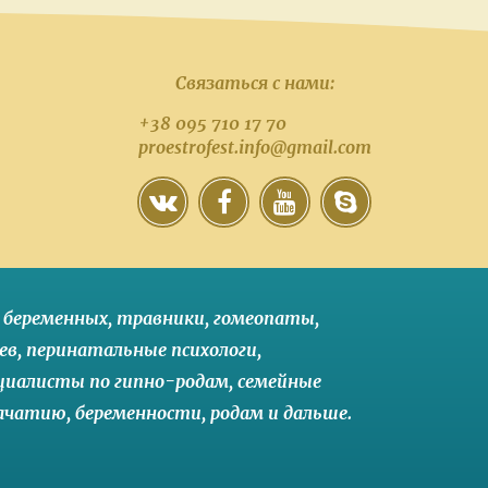
Связаться с нами:
+38 095 710 17 70
proestrofest.info@gmail.com
 беременных
, травники,
гомеопаты
,
ев
,
перинатальные психологи
,
циалисты по гипно-родам
,
семейные
зачатию
,
беременности
,
родам
и
дальше
.