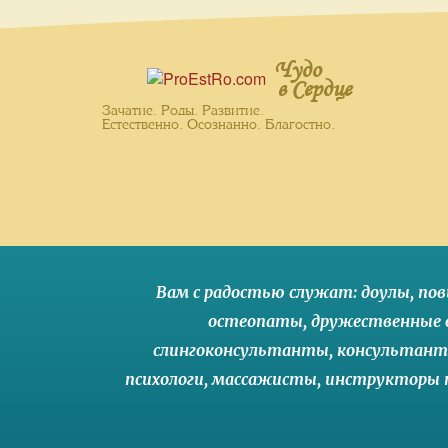
Чудо
в Сердце
Зачатие. Роды. Развитие.
Естественно. Осознанно. Благостно.
Вам с радостью служат:
доулы
,
пов
остеопаты
,
дружественные 
слингоконсультанты
,
консультант
психологи
,
массажисты
,
инструкторы п