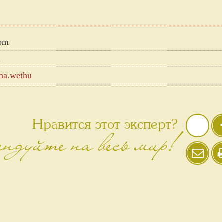
com
m
na.wethu
Нравится этот эксперт?
ндуйте на весь мир!