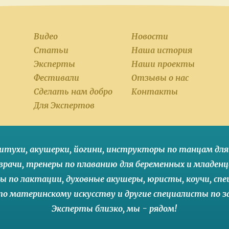
Видео
Новости
Статьи
Наша история
Эксперты
Наши проекты
Фестивали
Отзывы о нас
Сделать нам добро
Контакты
Для Экспертов
итухи
,
акушерки
,
йогини
,
инструкторы по танцам для
врачи
,
тренеры по плаванию для беременных и младенц
ы по лактации
,
духовные акушеры
,
юристы
,
коучи
,
спе
о материнскому искусству
и другие
специалисты по 
Эксперты близко
,
мы - рядом
!