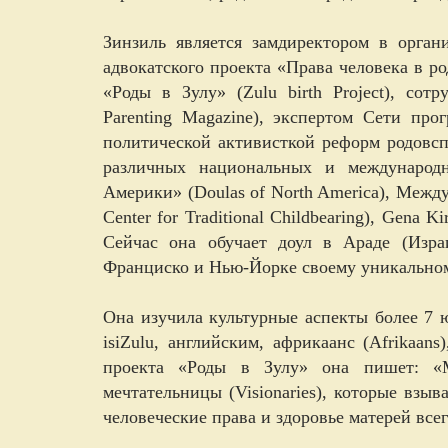
Зинзиль является замдиректором в орга
адвокатского проекта «Права человека в род
«Роды в Зулу» (Zulu birth Project), сот
Parenting Magazine), экспертом Сети прог
политической активисткой реформ родовсп
различных национальных и международ
Америки» (Doulas of North America), Межд
Center for Traditional Childbearing), Gen
Сейчас она обучает доул в Араде (Изра
Франциско и Нью-Йорке своему уникальному
Она изучила культурные аспекты более 7 
isiZulu, английским, африкаанс (Afrikaans
проекта «Роды в Зулу» она пишет: «М
мечтательницы (Visionaries), которые взы
человеческие права и здоровье матерей все