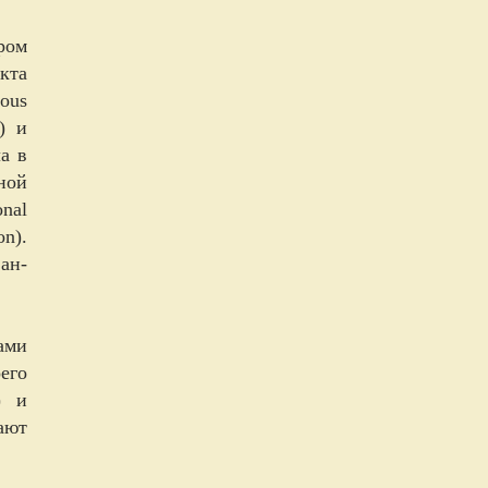
ром
екта
ous
) и
а в
ной
nal
on).
ан-
ами
оего
) и
ают