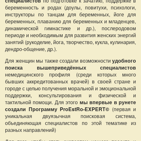
специалистов
по подготовке к зачатию, поддержке в
беременность и родах (доулы, повитухи, психологи,
инструкторы по танцам для беременных, йоге для
беременных, плаванию для беременных и младенцев,
динамической гимнастике и др.), послеродовом
периоде и необходимым для развития женских энергий
занятий (рукоделие, йога, творчество, кукла, кулинария,
дендро-общение, др.).
Для женщин мы также создали возможности
удобного
поиска вышеприведённых специалистов
немедицинского профиля (среди которых много
бывших аккредитованных врачей) в своей стране и
городе с целью получения моральной и эмоциональной
поддержки, консультирования и физической и
тактильной помощи. Для этого
мы впервые в рунете
создали Программу ProEstRo-EXPERT©
(первая и
уникальная двуязычная поисковая система,
объединяющая специалистов по этой тематике из
разных направлений)