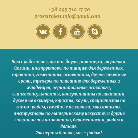
+38 095 710 17 70
proestrofest.info@gmail.com
Вам с радостью служат:
доулы
,
повитухи
,
акушерки
,
йогини
,
инструкторы по танцам для беременных
,
травники,
гомеопаты
,
остеопаты
,
дружественные
врачи
,
тренеры по плаванию для беременных и
младенцев
,
перинатальные психологи
,
слингоконсультанты
,
консультанты по лактации
,
духовные акушеры
,
юристы
,
коучи
,
специалисты по
гипно-родам
,
семейные психологи
,
массажисты
,
инструкторы по материнскому искусству
и другие
специалисты по зачатию
,
беременности
,
родам
и
дальше
.
Эксперты близко
,
мы - рядом
!