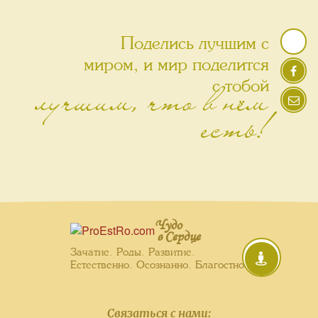
Поделись лучшим с
миром, и мир поделится
лучшим, что в нём
с тобой
есть!
Чудо
в Сердце
Зачатие. Роды. Развитие.
Естественно. Осознанно. Благостно.
Связаться с нами: