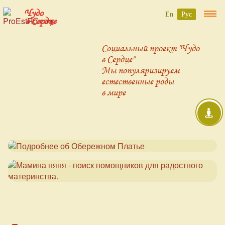
Чудо
En
Рус
в Сердце
Социальный проект "Чудо
в Сердце"
Мы популяризируем
естественные роды
в мире