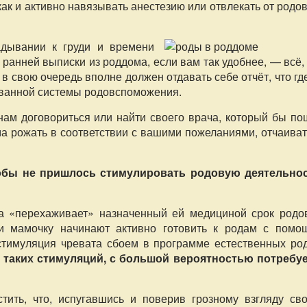
ак и активно навязывать анестезию или отвлекать от родо
дывании к груди и времени
ранней выписки из роддома, если вам так удобнее, — всё,
 в свою очередь вполне должен отдавать себе отчёт, что гд
ованной системы родовспоможения.
инам договориться или найти своего врача, который бы п
ма рожать в соответствии с вашими пожеланиями, отчаива
обы не пришлось стимулировать родовую деятельнос
а «перехаживает» назначенный ей медициной срок родов
и мамочку начинают активно готовить к родам с помо
тимуляция чревата сбоем в программе естественных род
 таких стимуляций, с большой вероятностью потребуе
ить, что, испугавшись и поверив грозному взгляду сво