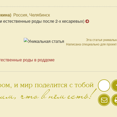
кина)
Россия, Челябинск
ьи естественные роды после 2-х кесаревых)
Эта статья уникальн
Написана специально для проект
тественные роды в роддоме
ом, и мир поделится с тобой
им, что в нём есть!