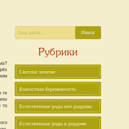
Поиск
Рубрики
ма?
трёх
Светлое зачатие
ким
Благостная беременность
 те
виях
 то
Естественные роды вне роддома
ого
Естественные роды в роддоме
ие,