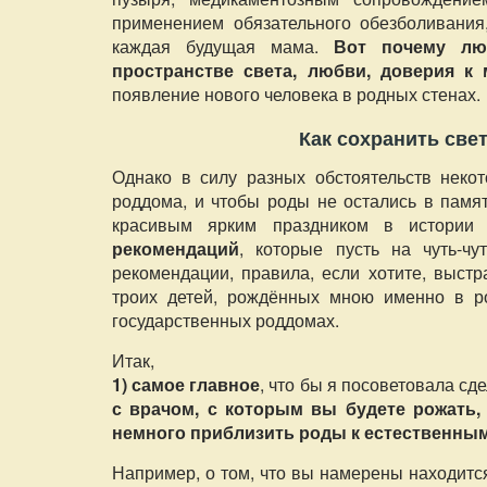
применением обязательного обезболивания,
каждая будущая мама.
Вот почему лю
пространстве света, любви, доверия к 
появление нового человека в родных стенах.
Как сохранить све
Однако в силу разных обстоятельств неко
роддома, и чтобы роды не остались в памяти
красивым ярким праздником в истори
рекомендаций
, которые пусть на чуть-чу
рекомендации, правила, если хотите, выст
троих детей, рождённых мною именно в р
государственных роддомах.
Итак,
1) самое главное
, что бы я посоветовала сд
с врачом, с которым вы будете рожать,
немного приблизить роды к естественным
Например, о том, что вы намерены находится