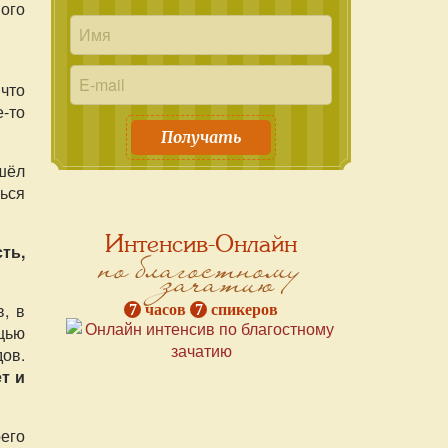
вого
 что
е-то
Получать
ошёл
ться
Интенсив-Онлайн
по благостному
ть,
зачатию
, в
7
часов
7
спикеров
щью
ов.
т и
его