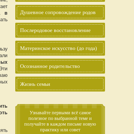
ает
а в
Душевное сопровождение родов
ать
Послеродовое восстановление
ьзу
Материнское искусство (до года)
тали
ных
Осознанное родительство
Эти
ваю
ных
Жизнь семьи
ить
оть
Узнавайте первыми всё самое
полезное по выбранной теме и
получайте в каждом письме новую
нять
практику или совет