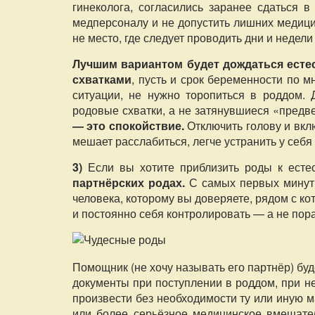
гинеколога, согласились заранее сдаться в
медперсоналу и не допустить лишних медици
не место, где следует проводить дни и недел
Лучшим вариантом будет дождаться есте
схватками
, пусть и срок беременности по м
ситуации, не нужно торопиться в роддом. 
родовые схватки, а не затянувшиеся «предв
— это спокойствие.
Отключить голову и вклю
мешает расслабиться, легче устранить у себя
3)
Если вы хотите приблизить роды к ест
партнёрских родах.
С самых первых минут 
человека, которому вы доверяете, рядом с ко
и постоянно себя контролировать — а не пора
Помощник (не хочу называть его партнёр) буд
документы при поступлении в роддом, при н
произвести без необходимости ту или иную 
или более серьёзное медицинское вмешате