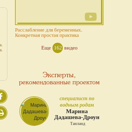
Расслабление для беременных.
Конкретная простая практика
а.
Еще
162
видео
а.
Эксперты,
рекомендованные проектом
специалист по
водным родам
Марина
Дадашева-Дроун
Таиланд