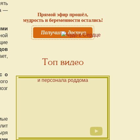
ять
а —
Прямой эфир прошёл,
мудрость и беременности остались!
ыми
Получить доступ
нной
щие
дов
ает,
Топ видео
с о
ого
мозг
имые
олит
зыря
вам