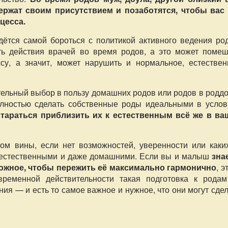
ержат своим присутствием и позаботятся, чтобы вас 
цесса.
дётся самой бороться с политикой активного ведения род
ть действия врачей во время родов, а это может помеш
су, а значит, может нарушить и нормальное, естествен
тельный выбор в пользу домашних родов или родов в родд
олностью сделать собственные роды идеальными в услов
тараться приблизить их к естественным всё же в ва
вом вины, если нет возможностей, уверенности или каких
и естественными и даже домашними. Если вы и малыш
зна
можное, чтобы пережить её максимально гармонично
, э
временной действительности такая подготовка к рода
ния — и есть то самое важное и нужное, что они могут сде