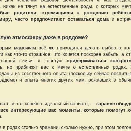
 никак не тянут на естественные роды, о которых мечт
бые родители, стремящиеся к рождению ребёнк
миру, часто предпочитают оставаться дома
и встреч
тлую атмосферу даже в роддоме?
торым мамочкам всё же приходится делать выбор в пол
 как что-то страшное, что хочется поскорее забыть, а с
и вашей семьи, я советую
придерживаться конкрет
ть, но приблизят вас к мечте о естественных родах. 
раданы из собственного опыта (поскольку сейчас воспиты
оддоме) и опыта многих других мам, рожавших в обыч
елать, и это, конечно, идеальный вариант, —
заранее обсуд
 все интересующие вас моменты, которые помогут х
.
 в родах столько времени, сколько нужно, при этом подго