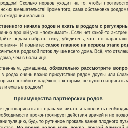
 роддом! Сколько нервов уходит на то, чтобы противосто
нских вмешательств! Кроме того, сама обстановка роддом
и в ожидании малыша.
ственного начала родов и ехать в роддом с регулярн
нению врачей уже «поджимает». Если нет какой-то экстре
Дайте родам набрать силу, убедитесь, что это нарастаю
естники». И помните:
самое главное на первом этапе ро
читься в родовой поток лучше всего дома. Всё, что отвлек
 дома, чем в больнице.
ественным, домашним,
обязательно рассмотрите вопро
в родах очень важно присутствие рядом доулы или близк
торым спокойно и надёжно, с которым, не нужно напрягать 
 ли ехать в роддом?
Преимущества партнёрских родов
ет договариваться с врачами, читать и заполнять необход
еобходимости проконтролирует действия врачей и не позв
манипуляцию, будь то рутинное прокалывание плодного пу
льство.
Во время родов муж, доула, другой близкий 