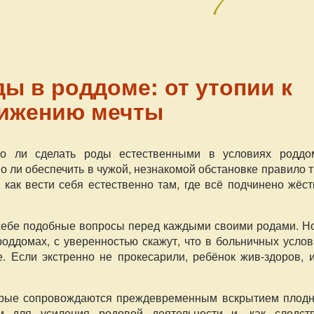
ы в роддоме: от утопии к
ижению мечты
о ли сделать роды естественными в условиях роддо
 ли обеспечить в чужой, незнакомой обстановке правило 
как вести себя естественно там, где всё подчинено жёст
 себе подобные вопросы перед каждыми своими родами. Но
роддомах, с уверенностью скажут, что в больничных усло
 Если экстренно не прокесарили, ребёнок жив-здоров, и
торые сопровождаются преждевременным вскрытием плодн
м для усиления родовой деятельности и, как следств