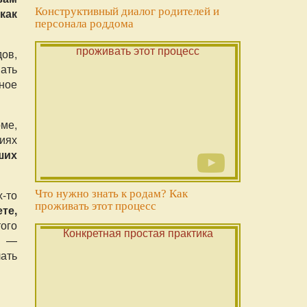
Конструктивный диалог родителей и
как
персонала роддома
ов,
ать
ное
оме,
иях
ших
-то
Что нужно знать к родам? Как
проживать этот процесс
ете,
того
м —
лать