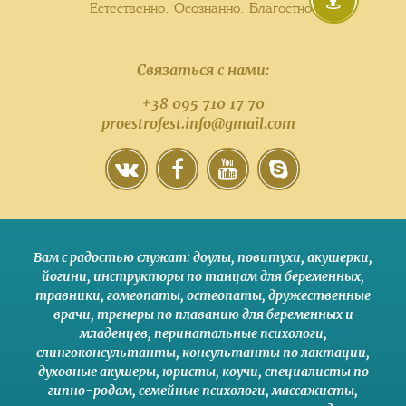
Естественно. Осознанно. Благостно.
Связаться с нами:
+38 095 710 17 70
proestrofest.info@gmail.com
Вам с радостью служат:
доулы
,
повитухи
,
акушерки
,
йогини
,
инструкторы по танцам для беременных
,
травники,
гомеопаты
,
остеопаты
,
дружественные
врачи
,
тренеры по плаванию для беременных и
младенцев
,
перинатальные психологи
,
слингоконсультанты
,
консультанты по лактации
,
духовные акушеры
,
юристы
,
коучи
,
специалисты по
гипно-родам
,
семейные психологи
,
массажисты
,