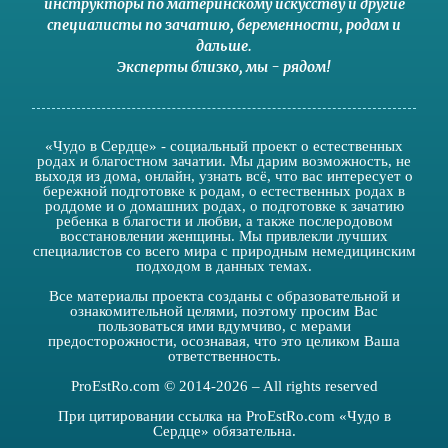
инструкторы по материнскому искусству
и другие
специалисты по зачатию
,
беременности
,
родам
и
дальше
.
Эксперты близко
,
мы - рядом
!
«Чудо в Сердце» - социальный проект о естественных
родах и благостном зачатии. Мы дарим возможность, не
выходя из дома, онлайн, узнать всё, что вас интересует о
бережной подготовке к родам, о естественных родах в
роддоме и о домашних родах, о подготовке к зачатию
ребенка в благости и любви, а также послеродовом
восстановлении женщины. Мы привлекли лучших
специалистов со всего мира с природным немедицинским
подходом в данных темах.
Все материалы проекта созданы с образовательной и
ознакомительной целями, поэтому просим Вас
пользоваться ими вдумчиво, с мерами
предосторожности, осознавая, что это целиком Ваша
ответственность.
ProEstRo.com © 2014-2026 – All rights reserved
При цитировании ссылка на ProEstRo.com «Чудо в
Сердце» обязательна.