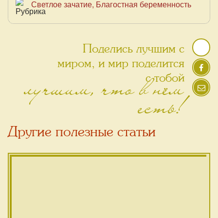
Светлое зачатие
Благостная беременность
Поделись лучшим с
миром, и мир поделится
лучшим, что в нём
с тобой
есть!
Другие полезные статьи