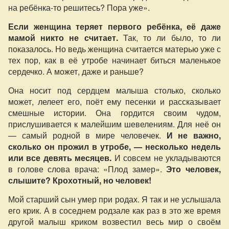
на ребёнка-то решитесь? Пора уже».
Если женщина теряет первого ребёнка, её даже
мамой никто не считает.
Так, то ли было, то ли
показалось. Но ведь женщина считается матерью уже с
тех пор, как в её утробе начинает биться маленькое
сердечко. А может, даже и раньше?
Она носит под сердцем малыша столько, сколько
может, лелеет его, поёт ему песенки и рассказывает
смешные истории. Она гордится своим чудом,
прислушивается к малейшим шевелениям. Для неё он
— самый родной в мире человечек.
И не важно,
сколько он прожил в утробе, — несколько недель
или все девять месяцев.
И совсем не укладываются
в голове слова врача: «Плод замер».
Это человек,
слышите? Крохотный, но человек!
Мой старший сын умер при родах. Я так и не услышала
его крик. А в соседнем родзале как раз в это же время
другой малыш криком возвестил весь мир о своём