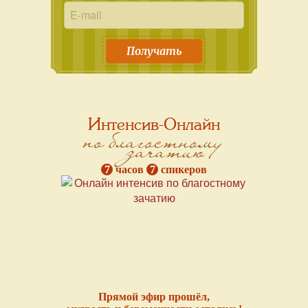
Получать
Интенсив-Онлайн
по благостному
зачатию
7
часов
7
спикеров
Прямой эфир прошёл,