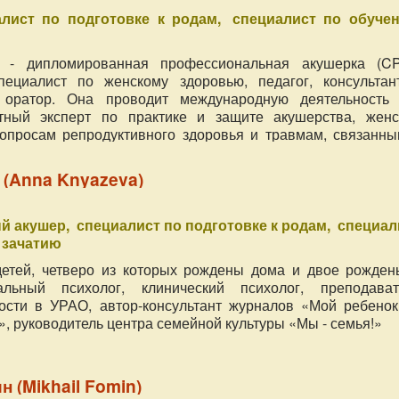
алист по подготовке к родам
специалист по обуче
 - дипломированная профессиональная акушерка (CP
специалист по женскому здоровью, педагог, консультан
оратор. Она проводит международную деятельность 
тный эксперт по практике и защите акушерства, женс
вопросам репродуктивного здоровья и травмам, связанны
 (Anna Knyazeva)
й акушер
специалист по подготовке к родам
специал
 зачатию
етей, четверо из которых рождены дома и двое рожден
льный психолог, клинический психолог, преподават
ости в УРАО, автор-консультант журналов «Мой ребенок
, руководитель центра семейной культуры «Мы - семья!»
 (Mikhail Fomin)