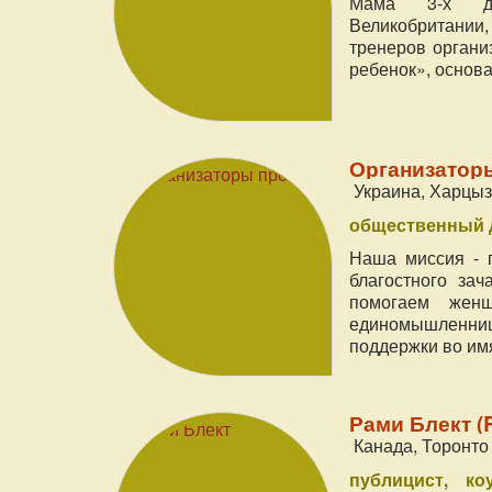
Мама 3-х дет
Великобритании,
тренеров органи
ребенок», основ
Организаторы 
Украина, Харцыз
общественный 
Наша миссия - 
благостного зач
помогаем жен
единомышленни
поддержки во им
Рами Блект (R
Канада, Торонто
публицист
ко