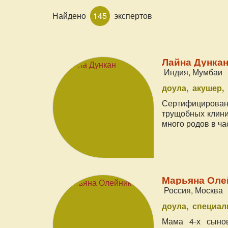
Найдено
145
экспертов
Лайна Дункан
Индия, Мумбаи
доула
акушер
Сертифицирова
трущобных клини
много родов в ча
Марьяна Оле
Россия, Москва
доула
специал
Мама 4-х сынов