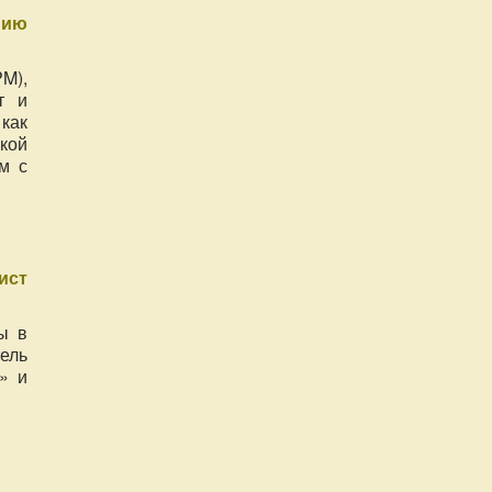
нию
M),
т и
как
кой
м с
ист
ы в
ель
» и