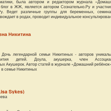
ематики, была автором и редактором журнала «Домаш
 блог в ЖЖ, является автором Сознательно.Ру и участни
Ру. Ведет различные группы для беременных, семина
овождает в родах, проводит индивидуальное консультирова
вна Никитина
. Дочь легендарной семьи Никитиных - авторов уникаль
вития детей. Доула, акушерка, член Ассоциа
х Акушерок. Автор статей в журнале «Домашний ребёнок»
е в семье Никитиных
isa Sykes)
нева