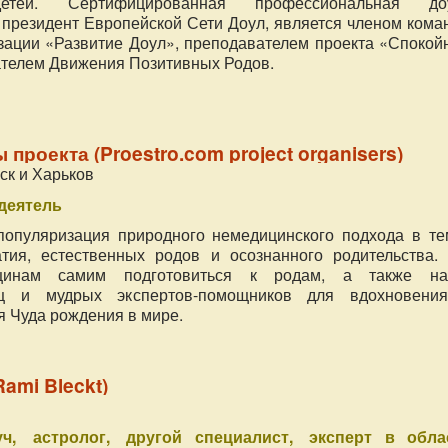
ей. Сертифицированная профессиональная до
 президент Европейской Сети Доул, является членом кома
зации «Развитие Доул», преподавателем проекта «Спокой
ателем Движения Позитивных Родов.
проекта (Proestro.com project organisers)
ск и Харьков
деятель
популяризация природного немедицинского подхода в те
атия, естественных родов и осознанного родительства.
щинам самим подготовиться к родам, а также на
ц и мудрых экспертов-помощников для вдохновени
я Чуда рождения в мире.
ami Bleckt)
уч
астролог
другой специалист
эксперт в обла