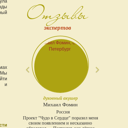
ула
Отзывы
нды
ный
экспертов
Предыдущий
Следующи
мах
 Мы
йти
я и
ведический астролог, коуч
Рами Блект
Канада
У меня остались очень хорошие
впечатления от сотрудничества с проектом
сти