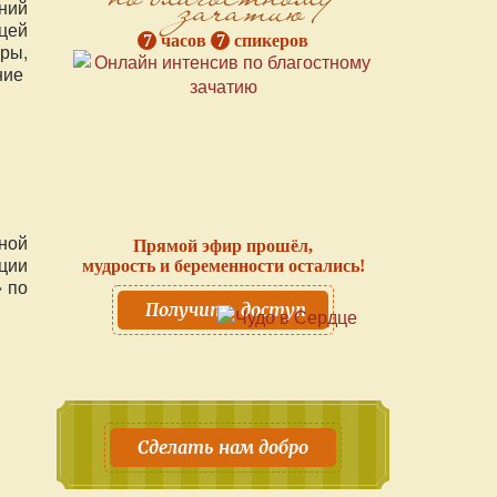
зачатию
ний
цей
7
часов
7
спикеров
ры,
ние
ной
Прямой эфир прошёл,
ции
мудрость и беременности остались!
 по
Получить доступ
Сделать нам добро