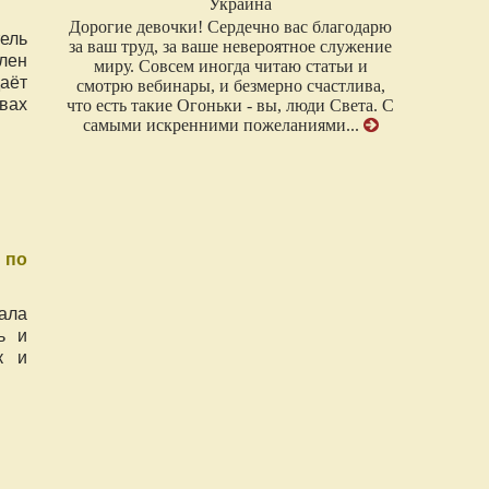
Россия
Неожиданный и мощный подарок миру
ель
сделала Украина в лице двух матерей,
лен
организовавших Фестиваль Естественного
аёт
Родительства с говорящим названием
вах
«Чудо в Сердце». На фоне всех
переживаний года этот предновогодний
марафон-гирлянда из спикеров-
светлячков...
 по
ала
ь и
к и