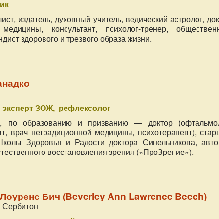
ик
ист, издатель, духовный учитель, ведический астролог, до
 медицины, консультант, психолог-тренер, обществен
ндист здорового и трезвого образа жизни.
анадко
эксперт ЗОЖ
рефлексолог
, по образованию и призванию — доктор (офтальмол
т, врач нетрадиционной медицины, психотерапевт), стар
Школы Здоровья и Радости доктора Синельникова, авто
стественного восстановления зрения («ПроЗрение»).
Лоуренс Бич (Beverley Ann Lawrence Beech)
 Сербитон