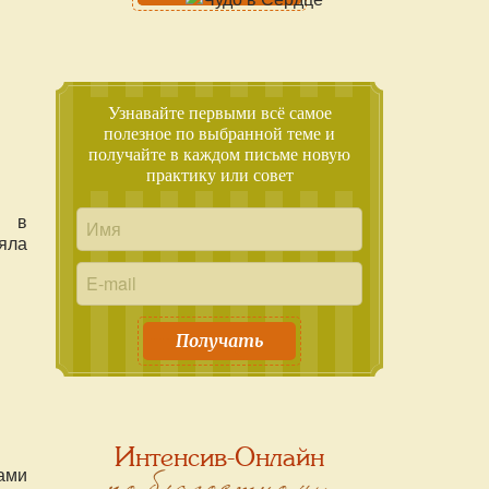
Узнавайте первыми всё самое
полезное по выбранной теме и
получайте в каждом письме новую
практику или совет
м в
няла
Получать
Интенсив-Онлайн
по благостному
ами