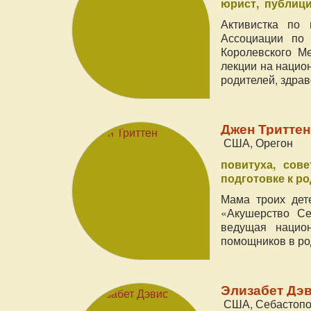
юрист
публици
Активистка по
Ассоциации по 
Королевского Ме
лекции на нацио
родителей, здра
Джен Триттен 
США, Орегон
повитуха
сове
подготовке к р
Мама троих дет
«Акушерство Се
ведущая нацио
помощников в ро
Элизабет Дэви
США, Себастоп