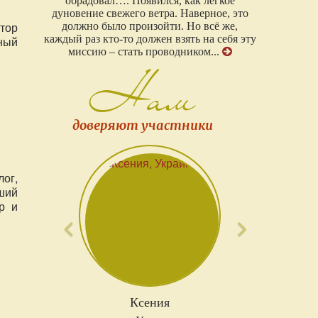
«Чудо в Сердце». Очень важный и нужный
проект и замечательные, ответственные и
ктор
желающие помочь ведущие!...
ный
Нам
доверяют участники
Предыдущий
Следующи
ог,
ший
р и
Зифа