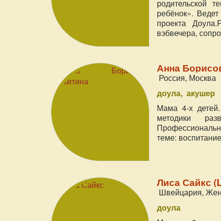
родительской т
ребёнок». Ведет
проекта Доула.
вэбвечера, сопр
Анна Борисо
Россия, Москва
доула
акушер
Мама 4-х детей
методики раз
Профессиональны
теме: воспитани
Лиса Сайкс (L
Швейцария, Же
доула