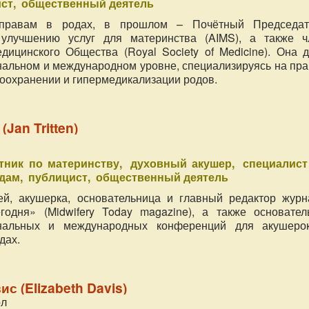
ст
общественный деятель
 правам в родах, в прошлом – Почётный Председат
улучшению услуг для материнства (AIMS), а также ч
дицинского Общества (Royal Society of Medicine). Она д
нальном и международном уровне, специализируясь на пра
воохранении и гипермедикализации родов.
(Jan Tritten)
тник по материнству
духовный акушер
специалист
одам
публицист
общественный деятель
ей, акушерка, основательница и главный редактор журн
годня» (Midwifery Today magazine), а также основател
нальных и международных конференций для акушеро
дах.
с (Elizabeth Davis)
ол