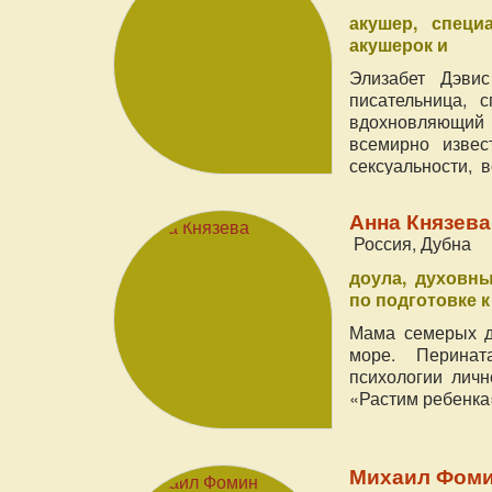
акушер
специ
акушерок и
Элизабет Дэвис
писательница, 
вдохновляющий 
всемирно извес
сексуальности, 
рождением.
Анна Князева
Россия, Дубна
доула
духовны
по подготовке к
Мама семерых д
море. Перината
психологии личн
«Растим ребенка»
Михаил Фомин