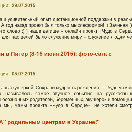
ции:
29.07.2015
наш удивительный опыт дистанционной поддержки в реаль
 А год назад проект был только мыслеформой! :) Зачиная 
это слово :) ) наше детище – онлайн проект «Чудо в Серд
 для нас целей было служение миру – служение людям че
инении единомышленников по естественному родительст
 и консультационную помощь каждому обратившемуся к 
 в Питер (8-16 июня 2015): фото-сага с
оекта) в их ситуации, и популяризации естественных род
ции:
05.07.2015
тань акушеркой! Сохрани мудрость рождения, — будь мамой
о называлось самое звучное событие на русскоязыч
я осознанных родителей, беременных, акушерок и помощни
ое мы, мамы проекта «Чудо в Сердце», не хотели смотр
сами онлайн-организаторами), и решили отправиться в Пи
у для нас городу, событиям и… испытаниям!
А" родильным центрам в Украине!"