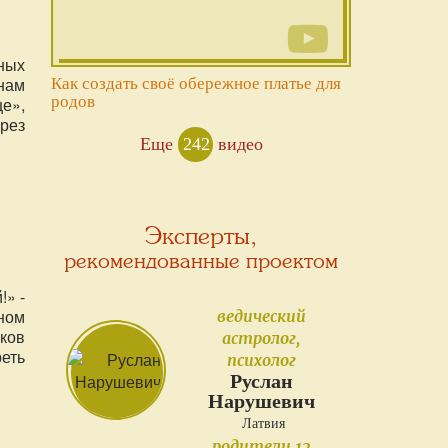
ных
(нам
Как создать своё обережное платье для
родов
це»,
рез
ву,
Еще
242
видео
нам
ов в
Эксперты,
рекомендованные проектом
!» -
ном
ведический
ков
астролог,
еть
психолог
тер
Руслан
Нарушевич
Латвия
родители 12