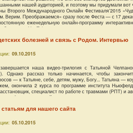
шанными нашей аудиторией, и поэтому мы придумали вот ч
ны Второго Международного Онлайн Фестиваля’2015 «Чуд
м. Верим. Преображаемся» сразу после Феста — с 17 дека
постоянную еженедельную онлайн-программу интерактивн
 в Сердце на YouTube».
етских болезней и связь с Родом. Интервью
ции:
09.10.2015
завершается наша видео-трилогия с Татьяной Челпано
г). Однако рассказ только начинается, чтобы закончит
сов — к Татьяне, себе, детям, мужу, Богу... Татьяна — ко
жем, окончила 2 курса по программе института Ньюфелд
расстановщик, специалист по работе с травмами (РПТ) и а
х и любящих родителей, кото
 статьям для нашего сайта
ции:
05.10.2015