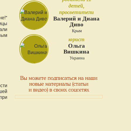
детей,
просветители
е!"
Валерий и Диана
ицы
Диво
али
Крым
ным
юрист
Ольга
Вишкина
Украина
Вы можете подписаться на наши
новые материалы (статьи
сти
и видео) в своих соцсетях
шей
при