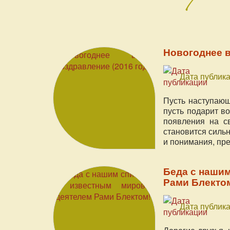
Новогоднее в
Дата публика
Пусть наступающ
пусть подарит в
появления на с
становится силь
и понимания, пре
Беда с наши
Рами Блекто
Дата публика