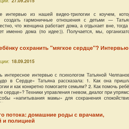
ции:
27.09.2015
е интервью из нашей видео-трилогии с коучем, кото
м создать гармоничные отношения с детьми — Татья
естно, что женщина работает дома, а отдыхает вне, тогда
т именно дома (по идее:)). Получается, мы, организат
«Чудо в Сердце», работаем дома на двух работах
ебёнку сохранить "мягкое сердце"? Интервью
ции:
18.09.2015
ь интересное интервью с психологом Татьяной Челпанов
удо в Сердце» Татьяна рассказала: 1. Как она пришл
гии и как конкретно помогаете семьям? 2. Как помочь реб
ое сердце»? Техники управления гневом, диалог при упрям
особы «напитывания мамы» для сохранения спокойстви
бёнком в семье.
о потока: домашние роды с врачами,
й и полицией