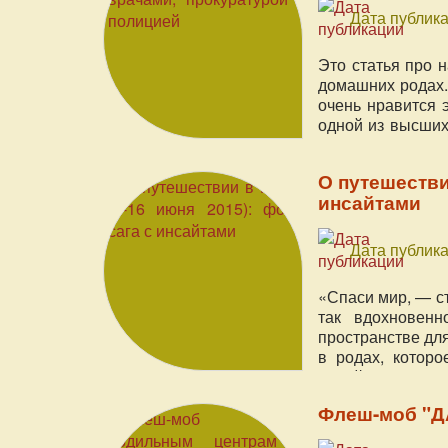
Дата публика
Это статья про 
домашних родах.
очень нравится 
одной из высших
помощь в объед
информационную
О путешествии
(и экспертам пр
инсайтами
мире.
Дата публика
«Спаси мир, — с
так вдохновенн
пространстве дл
в родах, котор
онлайн (будучи 
навстречу новом
Флеш-моб "Д