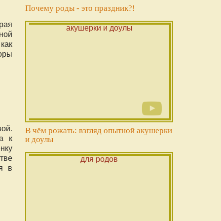
Почему роды - это праздник?!
рая
ной
 как
оры
ой.
В чём рожать: взгляд опытной акушерки
а к
и доулы
ёнку
стве
я в