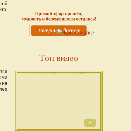
той
та.
Прямой эфир прошёл,
мудрость и беременности остались!
Получить доступ
Топ видео
тся
ыми
е не
олее