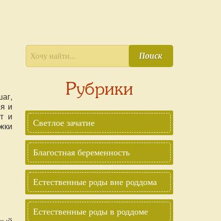
Поиск
Рубрики
шаг,
ия и
т и
Светлое зачатие
ржки
Благостная беременность
Естественные роды вне роддома
Естественные роды в роддоме