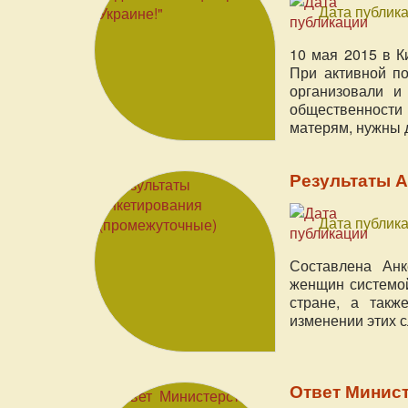
Дата публика
10 мая 2015 в К
При активной п
организовали и
общественности
матерям, нужны 
Результаты 
Дата публика
Составлена Анк
женщин системой
стране, а такж
изменении этих с
Ответ Минис