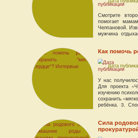
Дата публика
Смотрите второ
помогает мама
Челпановой. Изв
мужчина отдыхае
нашего проекта 
Как помочь р
Дата публика
У нас получилос
Для проекта «Ч
изучению психоло
сохранить «мягк
ребёнка. 3. Сп
отношениях с ре
Сила родовог
прокуратуро