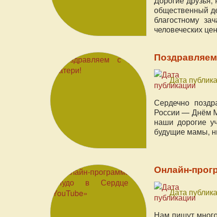
Дорогие друзья,
общественный де
благостному за
человеческих цен
Поздравляем
Дата публика
Сердечно поздр
России — Днём М
наши дорогие уч
будущие мамы, н
Онлайн-прог
Дата публика
Нам пишут много