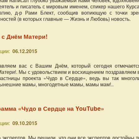
 нам написал глубоко уважаемый нами человек, вдохновен
ятель и писатель с мировым именем, спикер нашего Курса
чатию, д-р Рами Блект, сообщив вопиющую с точки зре
ностей (в которых главные — Жизнь и Любовь) новость.
 с Днём Матери!
ции:
06.12.2015
авляем вас с Вашим Днём, который сегодня отмечаетс
атери!. Мы с удовольствием и восхищением поздравляем в
астницы проекта «Чудо в Сердце», ведь вы так многоли
ынешние мамы, многодетные мамы, мамы мам!..
рамма «Чудо в Сердце на YouTube»
ции:
09.10.2015
 экспертов. Мы решили, что они все экспертов достойны т