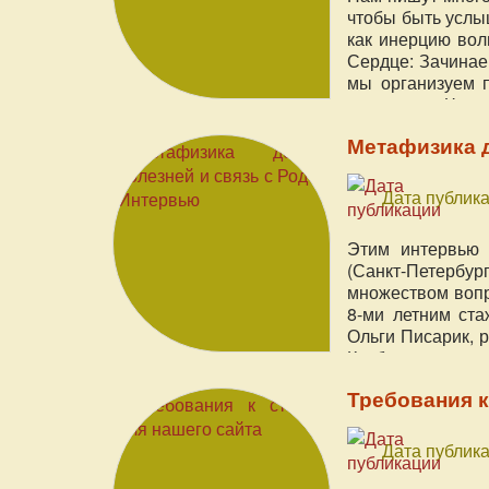
чтобы быть услы
как инерцию вол
Сердце: Зачинае
мы организуем 
характера «Чудо
Метафизика д
Дата публика
Этим интервью 
(Санкт-Петербур
множеством вопро
8-ми летним ста
Ольги Писарик, 
Клуба осознанны
Требования к
Дата публика