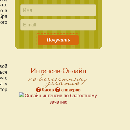
то:
о в
бря
ого
Получать
вой
Интенсив-Онлайн
ься
по благостному
зачатию
уч с
а у
втор
7
часов
7
спикеров