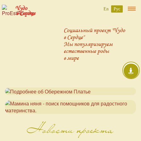
Чудо
En
Рус
в Сердце
Социальный проект "Чудо
в Сердце"
Мы популяризируем
естественные роды
в мире
Новости проекта