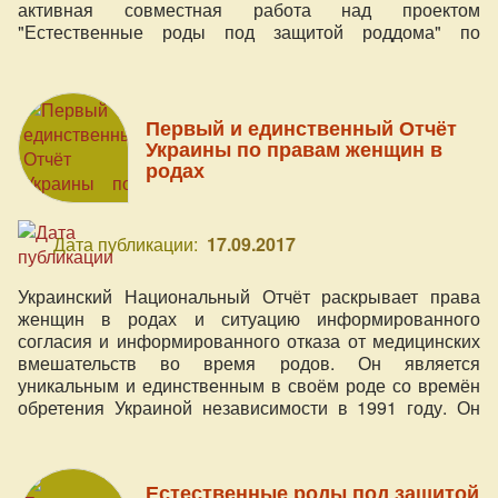
активная совместная работа над проектом
"Естественные роды под защитой роддома" по
разработке необходимой документации, и проект "Чудо
в Сердце" принимает в ней непосредственное участие
как модератор Основной рабочей группы и участник
малых рабочих групп.
Первый и единственный Отчёт
Украины по правам женщин в
родах
Дата публикации:
17.09.2017
Украинский Национальный Отчёт раскрывает права
женщин в родах и ситуацию информированного
согласия и информированного отказа от медицинских
вмешательств во время родов. Он является
уникальным и единственным в своём роде со времён
обретения Украиной независимости в 1991 году. Он
базируется на 3 соцопросах (2015-2016гг.) и ответах
более 3500 респондентов, в том числе акушерок, доул,
акушеров-гинекологов.
Естественные роды под защитой