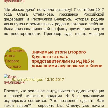
"Витебское дело" получило развязку! 7 сентября 2017
года Ольга Степанова, гражданка Российской
федерации и Республики Беларусь, которая родила
дома путем стремительных родов и потеряла ребёнка,
была признана виновной по факту причинения смерти
по неосторожности. Приговор суда: шесть месяцев
лишения свободы. В этой истории много вопросов, и
Светлана Демьянова-Пономаренко в статье пытается
подробно во всём разобраться.
Значимые итоги Второго
Круглого стола с
представителями КГРД №5 и
домашними акушерками в Киеве
Дата публикации:
13.10.2017
Похоже, что реальное сотрудничество администрации
и врачей киевского роддома №5 с домашними
акушерками состоится. "Что позволяет сделать Вам
такой вывод?" - спросите Вы. Отвечу: уже начата