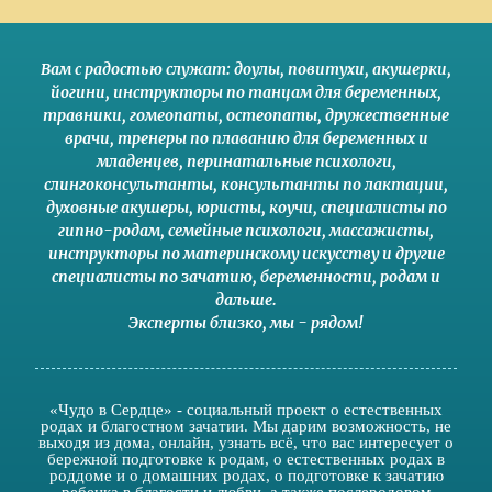
Вам с радостью служат:
доулы
,
повитухи
,
акушерки
,
йогини
,
инструкторы по танцам для беременных
,
травники,
гомеопаты
,
остеопаты
,
дружественные
врачи
,
тренеры по плаванию для беременных и
младенцев
,
перинатальные психологи
,
слингоконсультанты
,
консультанты по лактации
,
духовные акушеры
,
юристы
,
коучи
,
специалисты по
гипно-родам
,
семейные психологи
,
массажисты
,
инструкторы по материнскому искусству
и другие
специалисты по зачатию
,
беременности
,
родам
и
дальше
.
Эксперты близко
,
мы - рядом
!
«Чудо в Сердце» - социальный проект о естественных
родах и благостном зачатии. Мы дарим возможность, не
выходя из дома, онлайн, узнать всё, что вас интересует о
бережной подготовке к родам, о естественных родах в
роддоме и о домашних родах, о подготовке к зачатию