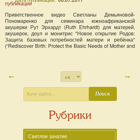
Приветственное видео Светланы Демьяновой-
Пономаренко для семинара южноафриканской
акушерки Рут Эрхардт (Ruth Ehrhardt) для матерей,
акушерок, доул и монитрис "Новое открытие Родов:
Защита базовых потребностей матери и ребёнка"
(“Rediscover Birth: Protect the Basic Needs of Mother and
Baby”) на о.Сардиния (Сердиана, Италия, 24-26 июня
2017).
Поиск
Рубрики
Светлое зачатие