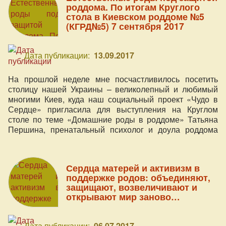
роддома. По итогам Круглого
стола в Киевском роддоме №5
(КГРД№5) 7 сентября 2017
Дата публикации:
13.09.2017
На прошлой неделе мне посчастливилось посетить
столицу нашей Украины – великолепный и любимый
многими Киев, куда наш социальный проект «Чудо в
Сердце» пригласила для выступления на Круглом
столе по теме «Домашние роды в роддоме» Татьяна
Першина, пренатальный психолог и доула роддома
№5. Эта встреча была инициирована администрацией
роддома № 5 в Киеве (главврач КГРД№5 Макаренко
М.В., зам. главврача по лечебной работе Говсеев Д.А.),
Сердца матерей и активизм в
и на ней обсуждались перспективы сотрудничества
поддержке родов: объединяют,
между медицинскими работниками и домашними
защищают, возвеличивают и
акушерками и доулами.
открывают мир заново…
Дата публикации:
06.07.2017