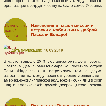
инвесторов, а также национальные и международные
организации к сотрудничеству на благо семей Украины.
Изменения в нашей миссии и
встречи с Робин Лим и Деброй
Паскали-Бонаро!
Дата публикации:
18.09.2018
В марте и апреле 2018 г. организатор нашего проекта,
Светлана Демьянова-Пономаренко, посетила остров
Бали (Индонезия) и встретилась там с двумя
известными на международном уровне женщинами ˗
американо-филиппинской акушеркой Робин Лим (Robin
Lim) и американской доулой Деброй (Debra Pascali-
Bonaro) (эксперт нашего проекта). Узнайте, как
Светлана поделилась своими впечатлениями и
выводами от этих запланированных встреч и как мы
изменили миссию нашего проекта.
Результаты Опроса женщин