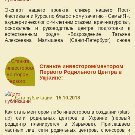
Эксперт нашего проекта, спикер нашего Пост-
Фестиваля и Курса по благостному зачатию «СемьиЯ»,
акушер-гинеколог с 44-летним стажем, врач-натуропат,
основатель и руководитель центра подготовки к
естественным родам «Возрождение» Татьяна
Алексеевна Малышева (Санкт-Петербург) снова
приглашает на свой уникальный семидневный
комплексный семинар «Подготовка к беременности и
рождению здорового и счастливого человека».
Станьте инвестором/ментором
Первого Родильного Центра в
Украине!
Дата публикации:
15.10.2018
Как стать ментором либо инвестором в создании (start-
up) сети родильных центров в Украине (первый
родцентр планируется в Харькове). Приглашаем
частных лиц, сети родильных центров, спонсоров и