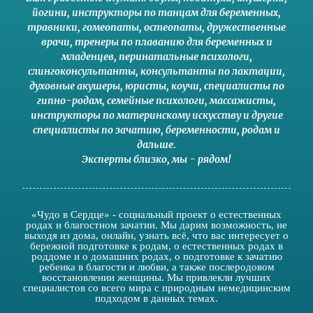
йогини
,
инструкторы по танцам для беременных
,
травники,
гомеопаты
,
остеопаты
,
дружественные
врачи
,
тренеры по плаванию для беременных и
младенцев
,
перинатальные психологи
,
слингоконсультанты
,
консультанты по лактации
,
духовные акушеры
,
юристы
,
коучи
,
специалисты по
гипно-родам
,
семейные психологи
,
массажисты
,
инструкторы по материнскому искусству
и другие
специалисты по зачатию
,
беременности
,
родам
и
дальше
.
Эксперты близко
,
мы - рядом
!
«Чудо в Сердце» - социальный проект о естественных
родах и благостном зачатии. Мы дарим возможность, не
выходя из дома, онлайн, узнать всё, что вас интересует о
бережной подготовке к родам, о естественных родах в
роддоме и о домашних родах, о подготовке к зачатию
ребенка в благости и любви, а также послеродовом
восстановлении женщины. Мы привлекли лучших
специалистов со всего мира с природным немедицинским
подходом в данных темах.