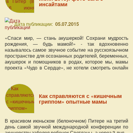
инсайтами
Дата публикации:
05.07.2015
«Спаси мир, — стань акушеркой! Сохрани мудрость
рождения, — будь мамой!» - так вдохновенно
называлось самое звучное событие на русскоязычном
пространстве для осознанных родителей, беременных,
акушерок и помощников в родах, которое мы, мамы
проекта «Чудо в Сердце», не хотели смотреть онлайн
(будучи сами онлайн-организаторами), и решили
отправиться в Питер навстречу новому для нас городу,
событиям и… испытаниям!
Как справляются с «кишечным
гриппом» опытные мамы
В красивом июньском (белоночном) Питере на третий
день самой звучной международной конференции по
акушерству заболел ребенок Светланы, а через 3 дня –