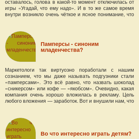
оставалось, голова в какой-то момент отключилась от
игры «Угадай, что ему надо». И в то же самое время
внутри возникло очень чёткое и ясное понимание, что
нужно ребёнку! Это было не озарение, не ещё одна
мысль, а плавно и спокойно пришедшее внутреннее
ощущение, не совсем физическое, но менее всего
ментальное. Это была не догадка или предположение,
Памперсы - синоним
а ясное отчётливое знание того, что моему ребёнку
младенчества?
сейчас нужно.
Маркетологи так виртуозно поработали с нашим
сознанием, что мы даже называть подгузники стали
«памперсами». Это всё равно, что назвать шоколад
«сникерсом» или кофе — «якобсом». Очевидно, какая
компания очень хорошо вложилась в рекламу. Цель
любого вложения — заработок. Вот и внушили нам, что
до полутора-двух лет без них ну никак...
Во что интересно играть детям?