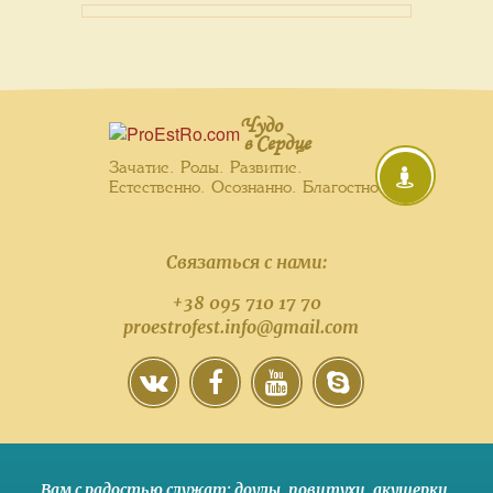
Чудо
в Сердце
Зачатие. Роды. Развитие.
Естественно. Осознанно. Благостно.
Связаться с нами:
+38 095 710 17 70
proestrofest.info@gmail.com
Вам с радостью служат:
доулы
,
повитухи
,
акушерки
,