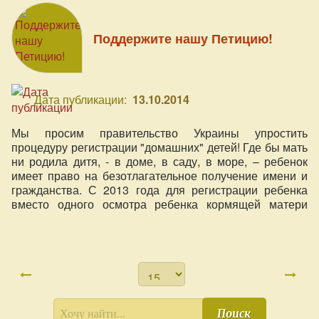
7,5 мес., а прикорм – с 6-ти мес.) и опыты других мам с
форумов и детплощадок (первый зуб – с 1,1 года).
Поддержите нашу Петицию!
Дата публикации:
13.10.2014
Мы просим правительство Украины упростить
процедуру регистрации "домашних" детей! Где бы мать
ни родила дитя, - в доме, в саду, в море, – ребенок
имеет право на безотлагательное получение имени и
гражданства. С 2013 года для регистрации ребенка
вместо одного осмотра ребенка кормящей матери
необходимо пройти 3 комиссии, привлечь 11
специалистов-врачей, неоднократно выстаивать
очереди и выслушивать врачебный негатив.
Поиск