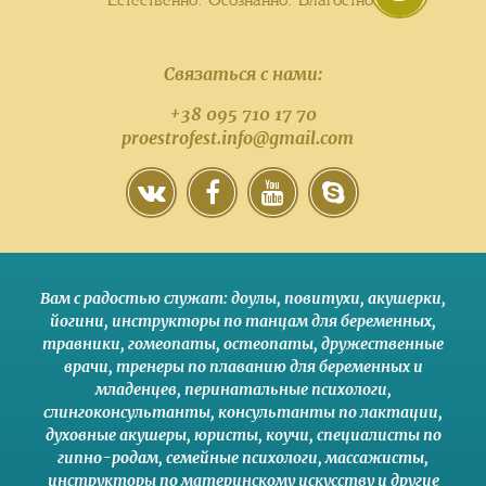
Связаться с нами:
+38 095 710 17 70
proestrofest.info@gmail.com
Вам с радостью служат:
доулы
,
повитухи
,
акушерки
,
йогини
,
инструкторы по танцам для беременных
,
травники,
гомеопаты
,
остеопаты
,
дружественные
врачи
,
тренеры по плаванию для беременных и
младенцев
,
перинатальные психологи
,
слингоконсультанты
,
консультанты по лактации
,
духовные акушеры
,
юристы
,
коучи
,
специалисты по
гипно-родам
,
семейные психологи
,
массажисты
,
инструкторы по материнскому искусству
и другие