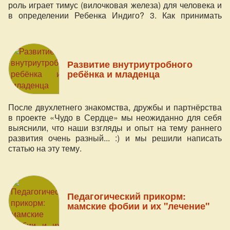
роль играет тимус (вилочковая железа) для человека и
в определении Ребенка Индиго? 3. Как принимать
способности Индиго родителям? 4. «Мамин Заговор на
счастье». 5. Любовь спасает мир, Индиго спасают мир.
6. Подборка книг о Детях Индиго.
Развитие внутриутробного
ребёнка и младенца
После двухлетнего знакомства, дружбы и партнёрства
в проекте «Чудо в Сердце» мы неожиданно для себя
выяснили, что наши взгляды и опыт на тему раннего
развития очень разный... :) и мы решили написать
статью на эту тему.
Педагогический прикорм:
мамские фобии и их "лечение"