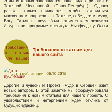
Этим интервью завершается наша видео-трилогия с
Татьяной Челпановой (Санкт-Петербург). Однако
рассказ только начинается, чтобы закончиться
множеством вопросов — к Татьяне, себе, детям, мужу,
Богу... Татьяна — коуч с 8-ми летним стажем, окончила
2 курса по программе института Ньюфелда у Ольги
Писарик, расстановщик, специалист по работе с
травмами (РПТ) и автор Клуба осознанных и любящих
родителей, кото
Требования к статьям для
нашего сайта
Дата публикации:
05.10.2015
Дорогие и чудесные! Проект «Чудо в Сердце» ждёт
новых авторов. В этой заметке мы сформулировали
требования к новым статьям для нашего проекта. С
удовольствием и нетерпением ждём отклика от
будущих чудесниц.