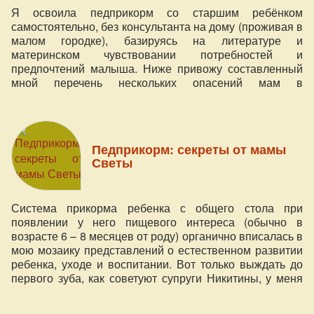
Я освоила педприкорм со старшим ребёнком
самостоятельно, без консультанта на дому (проживая в
малом городке), базируясь на литературе и
материнском чувствовании потребностей и
предпочтений малыша. Ниже привожу составленный
мной перечень нескольких опасений мам в
размышлении над выбором между педагогическим и
педиатрическим прикормами, страхи мам, уже
начавших введение педагогического прикорма своим
деткам, и возможные способы преодоления этих
Педприкорм: секреты от мамы
страхов.
Светы
Система прикорма ребенка с общего стола при
появлении у него пищевого интереса (обычно в
возрасте 6 – 8 месяцев от роду) органично вписалась в
мою мозаику представлений о естественном развитии
ребенка, уходе и воспитании. Вот только выждать до
первого зуба, как советуют супруги Никитины, у меня
ни разу не получилось: не было такой цели, имея
собственный опыт со старшим Егоркой (первый зуб – в