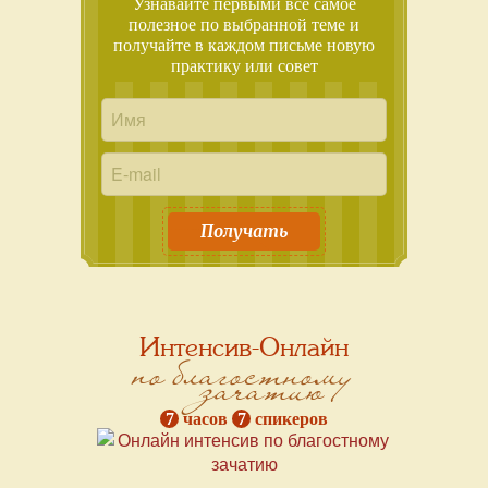
Узнавайте первыми всё самое
полезное по выбранной теме и
получайте в каждом письме новую
практику или совет
Получать
Интенсив-Онлайн
по благостному
зачатию
7
часов
7
спикеров