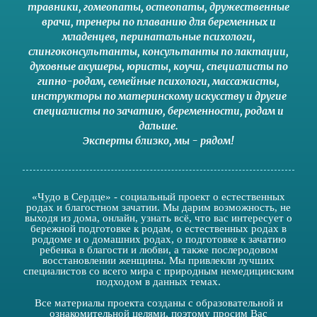
травники,
гомеопаты
,
остеопаты
,
дружественные
врачи
,
тренеры по плаванию для беременных и
младенцев
,
перинатальные психологи
,
слингоконсультанты
,
консультанты по лактации
,
духовные акушеры
,
юристы
,
коучи
,
специалисты по
гипно-родам
,
семейные психологи
,
массажисты
,
инструкторы по материнскому искусству
и другие
специалисты по зачатию
,
беременности
,
родам
и
дальше
.
Эксперты близко
,
мы - рядом
!
«Чудо в Сердце» - социальный проект о естественных
родах и благостном зачатии. Мы дарим возможность, не
выходя из дома, онлайн, узнать всё, что вас интересует о
бережной подготовке к родам, о естественных родах в
роддоме и о домашних родах, о подготовке к зачатию
ребенка в благости и любви, а также послеродовом
восстановлении женщины. Мы привлекли лучших
специалистов со всего мира с природным немедицинским
подходом в данных темах.
Все материалы проекта созданы с образовательной и
ознакомительной целями, поэтому просим Вас