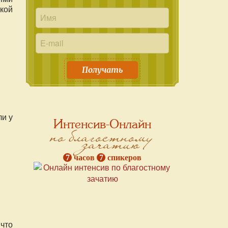
кой
Получать
ли у
Интенсив-Онлайн
по благостному
зачатию
7
часов
7
спикеров
что