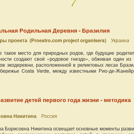
льная Родильная Деревня - Бразилия
ы проекта (Proestro.com project organisers)
Украина
е такое место для природных родов, где будущие родител
ости создают своё «родовое гнездо», обживая один из 
ов экодеревни, расположенной в реликтовых лесах Брази
обережье Costa Verde, между известными Рио-де-Жанейр
азвитие детей первого года жизни - методика
совна Никитина
Россия
на Борисовна Никитина освещает основные моменты разви