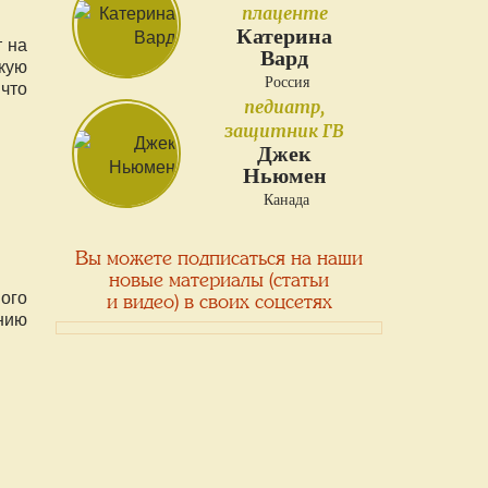
плаценте
Катерина
т на
Вард
акую
Россия
что
педиатр,
защитник ГВ
Джек
Ньюмен
Канада
Вы можете подписаться на наши
новые материалы (статьи
ого
и видео) в своих соцсетях
нию