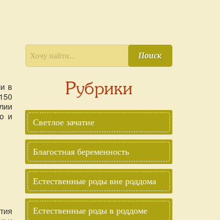
Поиск
Рубрики
и в
150
лии
о и
Светлое зачатие
Благостная беременность
Естественные роды вне роддома
тия
Естественные роды в роддоме