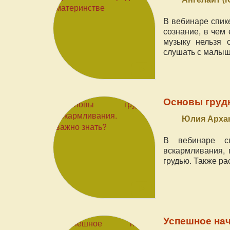
В вебинаре спике
сознание, в чем
музыку нельзя 
слушать с малыш
Основы грудн
Юлия Арха
В вебинаре сп
вскармливания, 
грудью. Также р
Успешное на