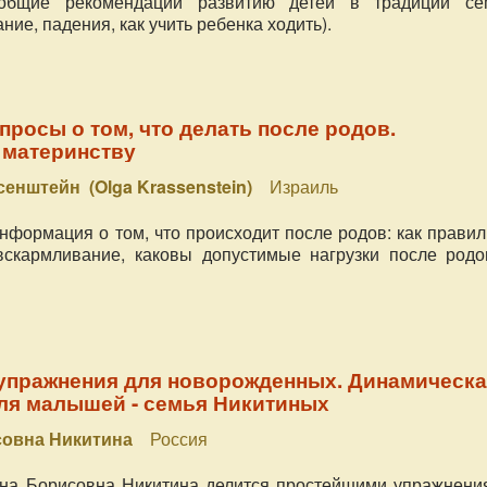
общие рекомендации развитию детей в традиции се
ние, падения, как учить ребенка ходить).
росы о том, что делать после родов.
 материнству
сенштейн (Olga Krassenstein)
Израиль
информация о том, что происходит после родов: как прави
вскармливание, каковы допустимые нагрузки после родо
упражнения для новорожденных. Динамическа
ля малышей - семья Никитиных
совна Никитина
Россия
нна Борисовна Никитина делится простейшими упражнени