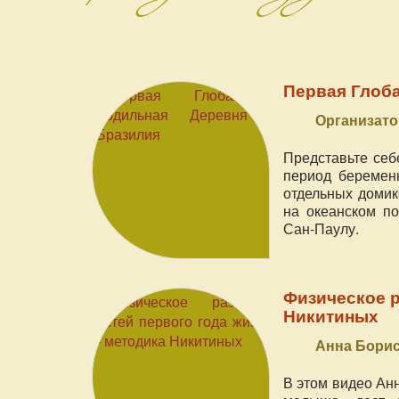
Первая Глоба
Организатор
Представьте себ
период беременн
отдельных домик
на океанском п
Сан-Паулу.
Физическое р
Никитиных
Анна Бори
В этом видео Ан