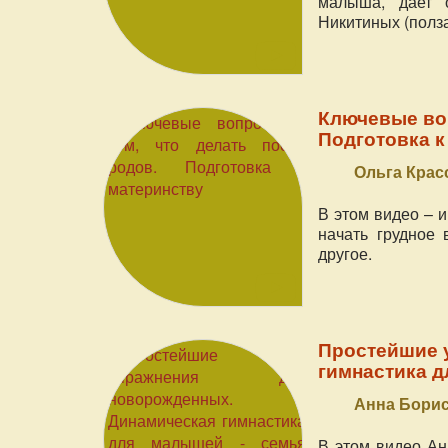
малыша, дает 
Никитиных (полза
Ключевые воп
Подготовка к
Ольга Крас
В этом видео – 
начать грудное 
другое.
Простейшие 
гимнастика д
Анна Бори
В этом видео А