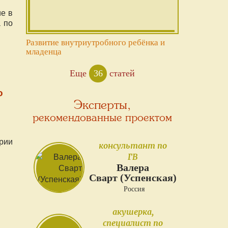
е в
а по
Развитие внутриутробного ребёнка и
младенца
Еще
36
статей
о
Эксперты,
рекомендованные проектом
рии
консультант по
ГВ
Валера
Сварт (Успенская)
Россия
акушерка,
специалист по