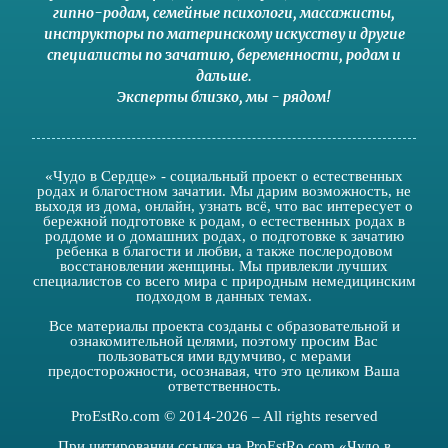
гипно-родам
,
семейные психологи
,
массажисты
,
инструкторы по материнскому искусству
и другие
специалисты по зачатию
,
беременности
,
родам
и
дальше
.
Эксперты близко
,
мы - рядом
!
«Чудо в Сердце» - социальный проект о естественных
родах и благостном зачатии. Мы дарим возможность, не
выходя из дома, онлайн, узнать всё, что вас интересует о
бережной подготовке к родам, о естественных родах в
роддоме и о домашних родах, о подготовке к зачатию
ребенка в благости и любви, а также послеродовом
восстановлении женщины. Мы привлекли лучших
специалистов со всего мира с природным немедицинским
подходом в данных темах.
Все материалы проекта созданы с образовательной и
ознакомительной целями, поэтому просим Вас
пользоваться ими вдумчиво, с мерами
предосторожности, осознавая, что это целиком Ваша
ответственность.
ProEstRo.com © 2014-2026 – All rights reserved
При цитировании ссылка на ProEstRo.com «Чудо в