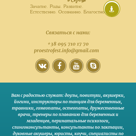
Зачатие. Роды. Развитие.
Естественно. Осознанно. Благостно.
Связаться с нами:
+38 095 710 17 70
proestrofest.info@gmail.com
Вам с радостью служат:
доулы
,
повитухи
,
акушерки
,
йогини
,
инструкторы по танцам для беременных
,
травники,
гомеопаты
,
остеопаты
,
дружественные
врачи
,
тренеры по плаванию для беременных и
младенцев
,
перинатальные психологи
,
слингоконсультанты
,
консультанты по лактации
,
духовные акушеры
,
юристы
,
коучи
,
специалисты по