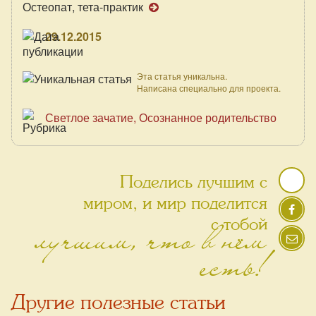
Остеопат, тета-практик
29.12.2015
Эта статья уникальна.
Написана специально для проекта.
Светлое зачатие
Осознанное родительство
Поделись лучшим с
миром, и мир поделится
лучшим, что в нём
с тобой
есть!
Другие полезные статьи