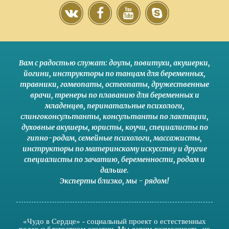
Вам с радостью служат:
доулы
,
повитухи
,
акушерки
,
йогини
,
инструкторы по танцам для беременных
,
травники,
гомеопаты
,
остеопаты
,
дружественные
врачи
,
тренеры по плаванию для беременных и
младенцев
,
перинатальные психологи
,
слингоконсультанты
,
консультанты по лактации
,
духовные акушеры
,
юристы
,
коучи
,
специалисты по
гипно-родам
,
семейные психологи
,
массажисты
,
инструкторы по материнскому искусству
и другие
специалисты по зачатию
,
беременности
,
родам
и
дальше
.
Эксперты близко
,
мы - рядом
!
«Чудо в Сердце» - социальный проект о естественных