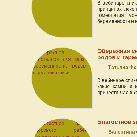
В вебинаре спик
принципах лечен
гомеопатия мо
беременности и в
Обережная си
родов и гар
Татьяна Ф
В вебинаре спике
какие камни и 
принести Лад в ж
Благостное з
Валентина О