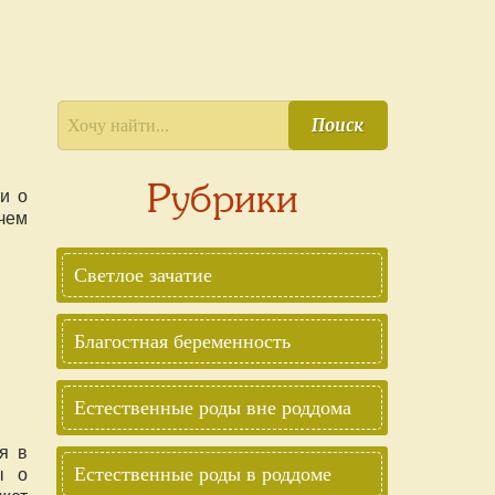
Поиск
Рубрики
и о
чем
Светлое зачатие
Благостная беременность
Естественные роды вне роддома
я в
ы о
Естественные роды в роддоме