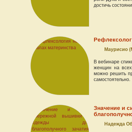
достичь состояни
Рефлексологи
Маурисио (
В вебинаре спик
женщин на всех
можно решить п
самостоятельно.
Значение и 
благополучно
Надежда О