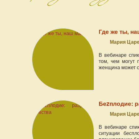
Где же ты, н
Мария Цар
В вебинаре спик
том, чем могут 
женщина может с
Беzплодие: р
Мария Цар
В вебинаре спи
ситуации беспл