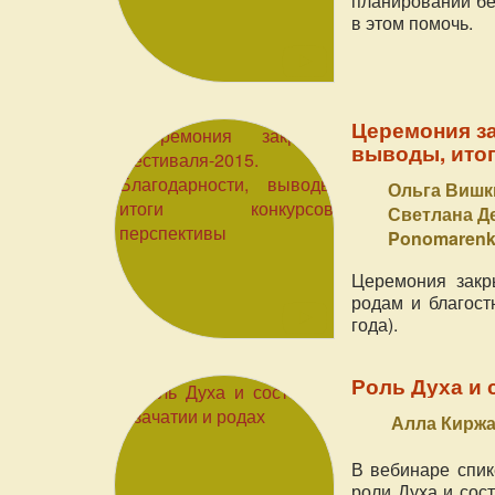
планировании бе
в этом помочь.
Церемония за
выводы, итог
Ольга Вишки
Светлана Д
Ponomaren
Церемония закр
родам и благост
года).
Роль Духа и 
Алла Кирж
В вебинаре спик
роли Духа и сост