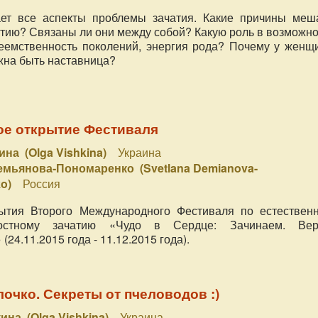
ет все аспекты проблемы зачатия. Какие причины меш
атию? Связаны ли они между собой? Какую роль в возможн
реемственность поколений, энергия рода? Почему у женщ
жна быть наставница?
ое открытие Фестиваля
на (Olga Vishkina)
Украина
емьянова-Пономаренко (Svetlana Demianova-
ko)
Россия
ытия Второго Международного Фестиваля по естествен
остному зачатию «Чудо в Сердце: Зачинаем. Вер
24.11.2015 года - 11.12.2015 года).
очко. Секреты от пчеловодов :)
ина (Olga Vishkina)
Украина