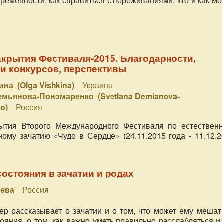
ременности, как справиться с переживаниями, кто и как м
крытия Фестиваля-2015. Благодарности,
и конкурсов, перспективы
на (Olga Vishkina)
Украина
емьянова-Пономаренко (Svetlana Demianova-
ko)
Россия
ытия Второго Международного Фестиваля по естествен
ному зачатию «Чудо в Сердце» (24.11.2015 года - 11.12.
состояния в зачатии и родах
аева
Россия
ер рассказывает о зачатии и о том, что может ему мешат
ояния, о том, как важно уметь правильно расслабляться и