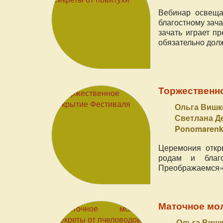
Вебинар освеща
благостному зач
зачать играет п
обязательно дол
Торжественн
Ольга Вишки
Светлана Д
Ponomaren
Церемония откр
родам и благ
Преображаемся» (
Маточное мол
Ольга Вишк