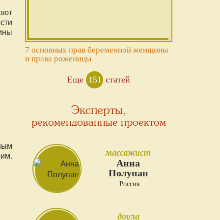
ают
ости
ины
7 основных прав беременной женщины
и права роженицы
Еще
151
статей
Эксперты,
рекомендованные проектом
ным
массажист
им.
Анна
Полупан
Россия
доула