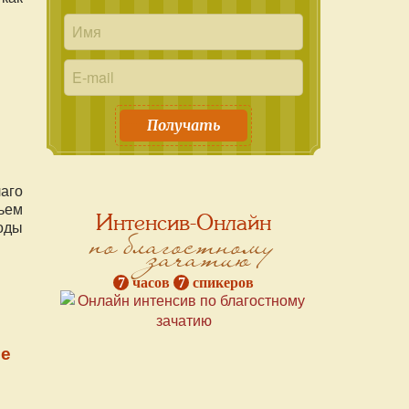
Получать
лаго
ьем
Интенсив-Онлайн
оды
по благостному
зачатию
7
часов
7
спикеров
ме