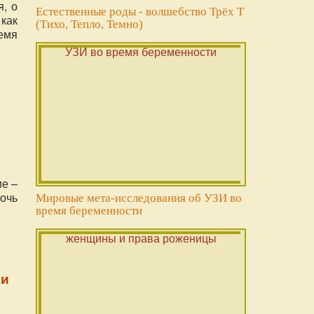
, о
Естественные роды - волшебство Трёх Т
как
(Тихо, Тепло, Темно)
емя
ие –
очь
Мировые мета-исследования об УЗИ во
время беременности
хи