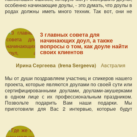
особенно начинающие доулы, - это думать, что доулы в
родах должны иметь много техник. Так вот, они не
должны! Самое главное – это не отвлекать женщину.
Делание многого в родах очень влияет на женщину.
Это мешает её самовыражению.
3 главных совета для
начинающих доул, а также
вопросы о том, как доуле найти
своих клиентов
Ирина Сергеева (Irena Sergeeva)
Австралия
Мы от души поздравляем участниц и спикеров нашего
проекта, которые являются доулами по своей сути или
сертифицированными доулами, доулами-акушерками
в одном лице с их профессиональным праздником.
Позвольте подарить Вам наши подарки. Мы
приготовили для Вас 2 интервью, которые будут
полезны как опытным, так и начинающим доулам. В
этом видео - интервью с доулой Ириной Сергеевой
(Мельбурн, Австралия) с темой: "3 главных совета для
начинающих доул, а также вопросы о том, как доуле