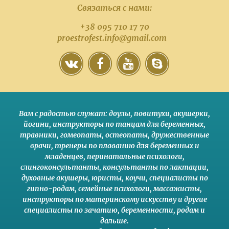
Связаться с нами:
+38 095 710 17 70
proestrofest.info@gmail.com
Вам с радостью служат:
доулы
,
повитухи
,
акушерки
,
йогини
,
инструкторы по танцам для беременных
,
травники,
гомеопаты
,
остеопаты
,
дружественные
врачи
,
тренеры по плаванию для беременных и
младенцев
,
перинатальные психологи
,
слингоконсультанты
,
консультанты по лактации
,
духовные акушеры
,
юристы
,
коучи
,
специалисты по
гипно-родам
,
семейные психологи
,
массажисты
,
инструкторы по материнскому искусству
и другие
специалисты по зачатию
,
беременности
,
родам
и
дальше
.