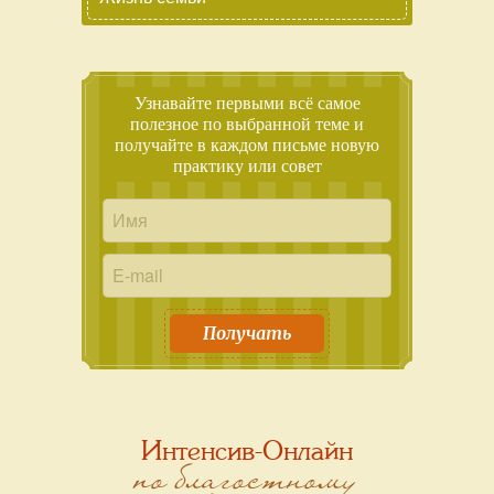
Узнавайте первыми всё самое
полезное по выбранной теме и
получайте в каждом письме новую
практику или совет
Получать
Интенсив-Онлайн
по благостному
зачатию