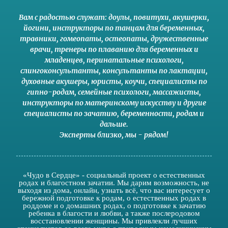
Вам с радостью служат:
доулы
,
повитухи
,
акушерки
,
йогини
,
инструкторы по танцам для беременных
,
травники,
гомеопаты
,
остеопаты
,
дружественные
врачи
,
тренеры по плаванию для беременных и
младенцев
,
перинатальные психологи
,
слингоконсультанты
,
консультанты по лактации
,
духовные акушеры
,
юристы
,
коучи
,
специалисты по
гипно-родам
,
семейные психологи
,
массажисты
,
инструкторы по материнскому искусству
и другие
специалисты по зачатию
,
беременности
,
родам
и
дальше
.
Эксперты близко
,
мы - рядом
!
«Чудо в Сердце» - социальный проект о естественных
родах и благостном зачатии. Мы дарим возможность, не
выходя из дома, онлайн, узнать всё, что вас интересует о
бережной подготовке к родам, о естественных родах в
роддоме и о домашних родах, о подготовке к зачатию
ребенка в благости и любви, а также послеродовом
восстановлении женщины. Мы привлекли лучших