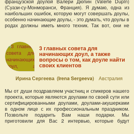
французской доулой Валери Дюпин (Valerie Dupin)
(Суази-су-Монморанси, Франция). Я думаю, одна из
наибольших ошибок, которую могут совершать доулы,
особенно начинающие доулы, - это думать, что доулы в
родах должны иметь много техник. Так вот, они не
должны! Самое главное – это не отвлекать женщину.
Делание многого в родах очень влияет на женщину.
Это мешает её самовыражению.
3 главных совета для
начинающих доул, а также
вопросы о том, как доуле найти
своих клиентов
Ирина Сергеева (Irena Sergeeva)
Австралия
Мы от души поздравляем участниц и спикеров нашего
проекта, которые являются доулами по своей сути или
сертифицированными доулами, доулами-акушерками
в одном лице с их профессиональным праздником.
Позвольте подарить Вам наши подарки. Мы
приготовили для Вас 2 интервью, которые будут
полезны как опытным, так и начинающим доулам. В
этом видео - интервью с доулой Ириной Сергеевой