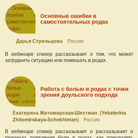
(Мельбурн, Австралия) с темой: "3 главных совета для
начинающих доул, а также вопросы о том, как доуле
Основные ошибки в
найти своих клиентов и о том, стоит ли идти в роды ко
самостоятельных родах
всем женщинам"
Дарья Стрельцова
Россия
В вебинаре спикер рассказывает о том, что может
затруднить ситуацию или помешать в родах.
Работа с болью в родах с точки
зрения доульского подхода
Екатерина Житомирская-Шехтман (Yekaterina
Zhitomirskaya-Schekhtman)
Россия
В вебинаре спикер рассказывает о рассказывает о
причинах появления боли в родах, как преодолеть