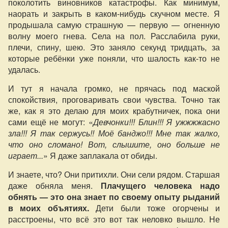
поколотить виновников катастрофы. Как минимум,
наорать и закрыть в каком-нибудь скучном месте. Я
продышала самую страшную — первую — огненную
волну моего гнева. Села на пол. Расслабила руки,
плечи, спину, шею. Это заняло секунд тридцать, за
которые ребёнки уже поняли, что шалость как-то не
удалась.
И тут я начала громко, не прячась под маской
спокойствия, проговаривать свои чувства. Точно так
же, как я это делаю для моих крабутничек, пока они
сами ещё не могут: «
Девчонки!!! Блин!!! Я ужжжжасно
зла!!! Я так сержусь!! Моё банджо!!! Мне так жалко,
что оно сломано! Вот, слышите, оно больше не
играет...
» Я даже заплакала от обиды.
И знаете, что? Они притихли. Они сели рядом. Старшая
даже обняла меня.
Плачущего человека надо
обнять — это она знает по своему опыту рыданий
в моих объятиях.
Дети были тоже огорчены и
расстроены, что всё это вот так неловко вышло. Не