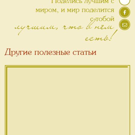
Поделись лучшим с
миром, и мир поделится
лучшим, что в нём
с тобой
есть!
Другие полезные статьи