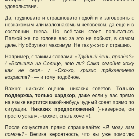
удовольствия.
Да, трудновато и страшновато подойти и заговорить с
незнакомым или малознакомым человеком, да ещё и в
состоянии гнева. Но всё-таки стоит попытаться.
Палкой же по голове вас за это не побьют, в самом
деле. Ну обругают максимум. Не так уж это и страшно.
Например, с такими словами: «
Трудный день, правда?»
/ «Вспышка на Солнце, что ли? Сама сегодня хожу
как не своя» / «Охо-хо, кризис трёхлетнего
возраста?
» — и тому подобное.
Важно: никаких оценок, никаких советов.
Только
поддержка, только хардкор
, даже если у вас прямо
на языке вертится какой-нибудь чудный совет прямо по
ситуации.
Никаких предположений
(«наверное, он
просто устал», «может, спать хочет»).
После сочувствия прямо спрашивайте: «
Я могу вам
помочь?
» Велика вероятность, что вы уже помогли: