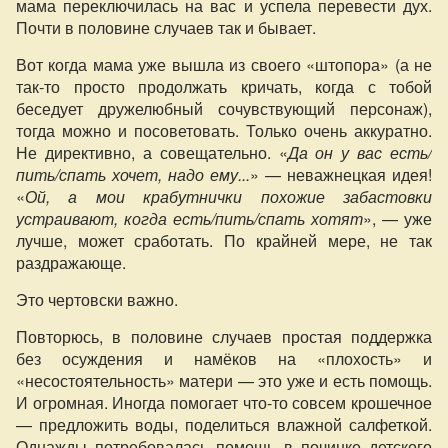
мама переключилась на вас и успела перевести дух.
Почти в половине случаев так и бывает.
Вот когда мама уже вышла из своего «штопора» (а не
так-то просто продолжать кричать, когда с тобой
беседует дружелюбный сочувствующий персонаж),
тогда можно и посоветовать. Только очень аккуратно.
Не директивно, а совещательно. «
Да он у вас есть/
пить/спать хочет, надо ему...
» — неважнецкая идея!
«
Ой, а мои крабутнички похожие забастовки
устраивают, когда есть/пить/спать хотят
», — уже
лучше, может сработать. По крайней мере, не так
раздражающе.
Это чертовски важно.
Повторюсь, в половине случаев простая поддержка
без осуждения и намёков на «плохость» и
«несостоятельность» матери — это уже и есть помощь.
И огромная. Иногда помогает что-то совсем крошечное
— предложить воды, поделиться влажной салфеткой.
Однажды потребовалась помощь в починке детского