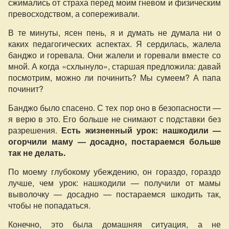
сжимались от страха перед моим гневом и физическим
превосходством, а сопереживали.
В те минуты, ясен пень, я и думать не думала ни о
каких педагогических аспектах. Я сердилась, жалела
банджо и горевала. Они жалели и горевали вместе со
мной. А когда «схлынуло», старшая предложила: давай
посмотрим, можно ли починить? Мы сумеем? А папа
починит?
Банджо было спасено. С тех пор оно в безопасности —
я верю в это. Его больше не снимают с подставки без
разрешения.
Есть жизненный урок: нашкодили —
огорчили маму — досадно, постараемся больше
так не делать.
По моему глубокому убеждению, он гораздо, гораздо
лучше, чем урок: нашкодили — получили от мамы
выволочку — досадно — постараемся шкодить так,
чтобы не попадаться.
Конечно, это была домашняя ситуация, а не