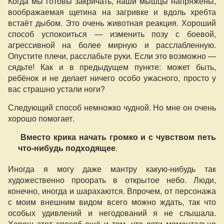
Когда мы готовы закричать, наши мышцы напряжены,
воображаемая щетина на загривке и вдоль хребта
встаёт дыбом. Это очень животная реакция. Хороший
способ успокоиться — изменить позу с боевой,
агрессивной на более мирную и расслабленную.
Опустите плечи, расслабьте руки. Если это возможно —
сядьте! Как и в предыдущем пункте: может быть,
ребёнок и не делает ничего особо ужасного, просто у
вас страшно устали ноги?
Следующий способ немножко чудной. Но мне он очень
хорошо помогает.
Вместо крика начать громко и с чувством петь
что-нибудь подходящее
.
Иногда я могу даже мантру какую-нибудь так
художественно проорать в открытое небо. Люди,
конечно, иногда и шарахаются. Впрочем, от персонажа
с моим внешним видом всего можно ждать, так что
особых удивлений и негодований я не слышала.
Хорош этот способ ещё и тем, что дети моментально