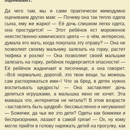
Да чего там, мы и сами практически мимодумно
оцениваем других мам: — Почему она так тепло одела
сына, ему же жарко! — Её дочь слишком легко одета,
она простудится! — Этот ребёнок ест мороженое
неестественно-химического цвета — о чём, интересно,
думала его мать, когда покупала эту отраву? — Она не
позволяет своему мальчику залезать на горку, растит
тюфяка и рохлю! — Она позволяет своей малышке
залезать на горку, ребёнок подвергается опасности! —
Её ребёнок жадничает в песочнице, а она говорит:
«Всё нормально, дорогой, это твои вещи, ты можешь
сам распоряжаться ими»! Что за бред, в детях нужно
воспитывать щедрость! — Она заставляет дочь
делиться игрушками, а малышка явно не хочет. Эта
мамаша что, интернетов не читала?! В этом возрасте
«заставлять быть щедрой» бессмысленно и негуманно!
— Божечки, да чьи же это дети? Одеты как бомжики и
беспризорники, лазают в самой грязи! — Ох, ну кому
могло прийти в голову наряжать детей на прогулку, как