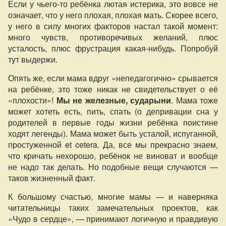
Если у чьего-то ребёнка лютая истерика, это вовсе не
означает, что у него плохая, плохая мать. Скорее всего,
у него в силу многих факторов настал такой момент:
много чувств, противоречивых желаний, плюс
усталость, плюс фрустрация какая-нибудь. Попробуй
тут выдержи.
Опять же, если мама вдруг «непедагогично» срывается
на ребёнке, это тоже никак не свидетельствует о её
«плохости»!
Мы не железные, сударыни
. Мама тоже
может хотеть есть, пить, спать (о депривации сна у
родителей в первые годы жизни ребёнка поистине
ходят легенды). Мама может быть усталой, испуганной,
простуженной et cetera. Да, все мы прекрасно знаем,
что кричать нехорошо, ребёнок не виноват и вообще
не надо так делать. Но подобные вещи случаются —
таков жизненный факт.
К большому счастью, многие мамы — и наверняка
читательницы таких замечательных проектов, как
«Чудо в сердце», — принимают логичную и правдивую