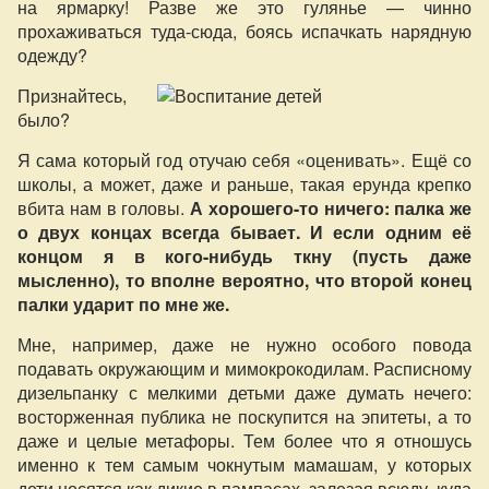
на ярмарку! Разве же это гулянье — чинно
прохаживаться туда-сюда, боясь испачкать нарядную
одежду?
Признайтесь,
было?
Я сама который год отучаю себя «оценивать». Ещё со
школы, а может, даже и раньше, такая ерунда крепко
вбита нам в головы.
А хорошего-то ничего: палка же
о двух концах всегда бывает. И если одним её
концом я в кого-нибудь ткну (пусть даже
мысленно), то вполне вероятно, что второй конец
палки ударит по мне же.
Мне, например, даже не нужно особого повода
подавать окружающим и мимокрокодилам. Расписному
дизельпанку с мелкими детьми даже думать нечего:
восторженная публика не поскупится на эпитеты, а то
даже и целые метафоры. Тем более что я отношусь
именно к тем самым чокнутым мамашам, у которых
дети носятся как дикие в пампасах, залезая всюду, куда