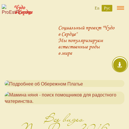
Чудо
En
Рус
в Сердце
Социальный проект "Чудо
в Сердце"
Мы популяризируем
естественные роды
в мире
Все видео
ПостФест-2016