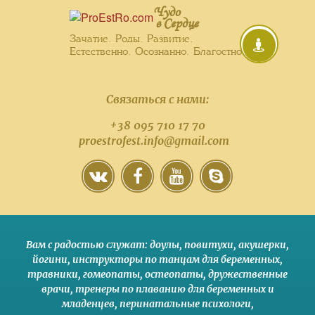
Чудо
в Сердце
Зачатие. Роды. Развитие.
Естественно. Осознанно. Благостно.
Связаться с нами:
+38 095 710 17 70
proestrofest.info@gmail.com
Вам с радостью служат:
доулы
,
повитухи
,
акушерки
,
йогини
,
инструкторы по танцам для беременных
,
травники,
гомеопаты
,
остеопаты
,
дружественные
врачи
,
тренеры по плаванию для беременных и
младенцев
,
перинатальные психологи
,