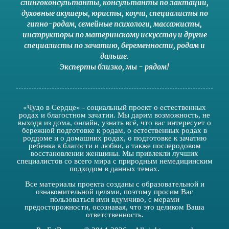
слингоконсультанты
,
консультанты по лактации
,
духовные акушеры
,
юристы
,
коучи
,
специалисты по
гипно-родам
,
семейные психологи
,
массажисты
,
инструкторы по материнскому искусству
и другие
специалисты по зачатию
,
беременности
,
родам
и
дальше
.
Эксперты близко
,
мы - рядом
!
«Чудо в Сердце» - социальный проект о естественных
родах и благостном зачатии. Мы дарим возможность, не
выходя из дома, онлайн, узнать всё, что вас интересует о
бережной подготовке к родам, о естественных родах в
роддоме и о домашних родах, о подготовке к зачатию
ребенка в благости и любви, а также послеродовом
восстановлении женщины. Мы привлекли лучших
специалистов со всего мира с природным немедицинским
подходом в данных темах.
Все материалы проекта созданы с образовательной и
ознакомительной целями, поэтому просим Вас
пользоваться ими вдумчиво, с мерами
предосторожности, осознавая, что это целиком Ваша
ответственность.