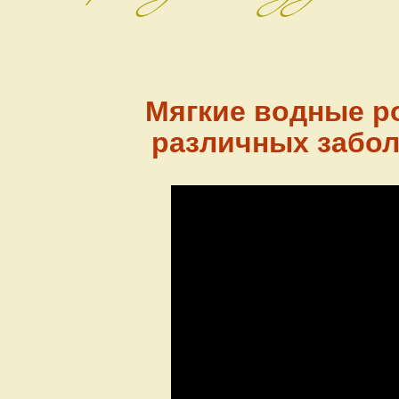
Мягкие водные р
различных забол