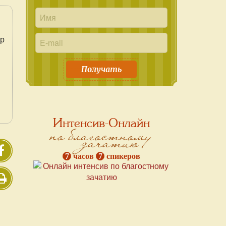
ор
Получать
Интенсив-Онлайн
по благостному
зачатию
7
часов
7
спикеров