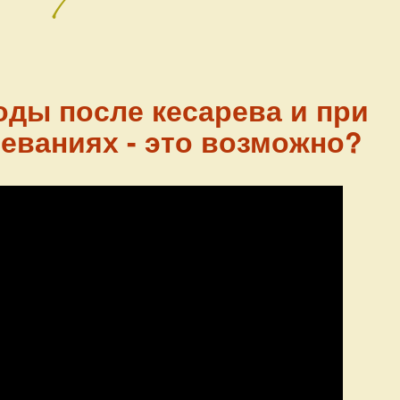
оды после кесарева и при
еваниях - это возможно?