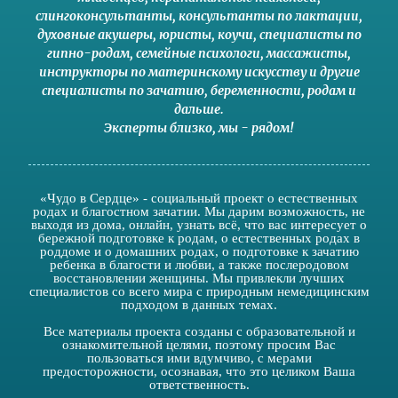
слингоконсультанты
,
консультанты по лактации
,
духовные акушеры
,
юристы
,
коучи
,
специалисты по
гипно-родам
,
семейные психологи
,
массажисты
,
инструкторы по материнскому искусству
и другие
специалисты по зачатию
,
беременности
,
родам
и
дальше
.
Эксперты близко
,
мы - рядом
!
«Чудо в Сердце» - социальный проект о естественных
родах и благостном зачатии. Мы дарим возможность, не
выходя из дома, онлайн, узнать всё, что вас интересует о
бережной подготовке к родам, о естественных родах в
роддоме и о домашних родах, о подготовке к зачатию
ребенка в благости и любви, а также послеродовом
восстановлении женщины. Мы привлекли лучших
специалистов со всего мира с природным немедицинским
подходом в данных темах.
Все материалы проекта созданы с образовательной и
ознакомительной целями, поэтому просим Вас
пользоваться ими вдумчиво, с мерами
предосторожности, осознавая, что это целиком Ваша
ответственность.