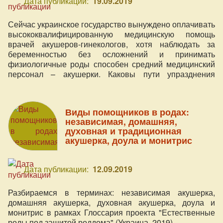
Дата публикации:
19.09.2019
Сейчас украинское государство вынуждено оплачивать
высококвалифицированную медицинскую помощь
врачей акушеров-гинекологов, хотя наблюдать за
беременностью без осложнений и принимать
физиологичные роды способен средний медицинский
персонал – акушерки. Каковы пути упразднения
коррупции и демпинга в акушерской вертикали?
Виды помощников в родах:
независимая, домашняя,
духовная и традиционная
акушерка, доула и монитрис
Дата публикации:
12.09.2019
Разбираемся в терминах: независимая акушерка,
домашняя акушерка, духовная акушерка, доула и
монитрис в рамках Глоссария проекта "Естественные
роды под защитой роддома" (Украина, 2019).