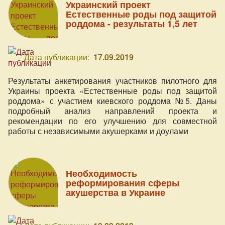
зачатия, беременности, родов и материнства с
Украинский проект
помощью нашей социальной деятельности позволил
Естественные роды под защитой
нам сформулировать 5 выводов о родах, которыми мы
роддома - результаты 1,5 лет
с удовольствием делимся теперь с вами в нашем
специальном, приуроченном к нашему юбилею, видео.
Дата публикации:
17.09.2019
Результаты анкетирования участников пилотного для
Украины проекта «Естественные роды под защитой
роддома» с участием киевского роддома №5. Даны
подробный анализ направлений проекта и
рекомендации по его улучшению для совместной
работы с независимыми акушерками и доулами
Необходимость
реформирования сферы
акушерства в Украине