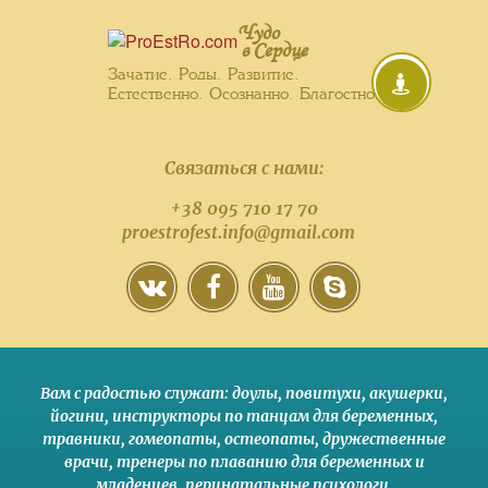
Чудо
в Сердце
Зачатие. Роды. Развитие.
Естественно. Осознанно. Благостно.
Связаться с нами:
+38 095 710 17 70
proestrofest.info@gmail.com
Вам с радостью служат:
доулы
,
повитухи
,
акушерки
,
йогини
,
инструкторы по танцам для беременных
,
травники,
гомеопаты
,
остеопаты
,
дружественные
врачи
,
тренеры по плаванию для беременных и
младенцев
,
перинатальные психологи
,