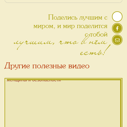
Поделись лучшим с
миром, и мир поделится
лучшим, что в нём
с тобой
есть!
Другие полезные видео