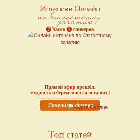
Интенсив-Онлайн
по благостному
зачатию
7
часов
7
спикеров
Прямой эфир прошёл,
мудрость и беременности остались!
Получить доступ
Топ статей