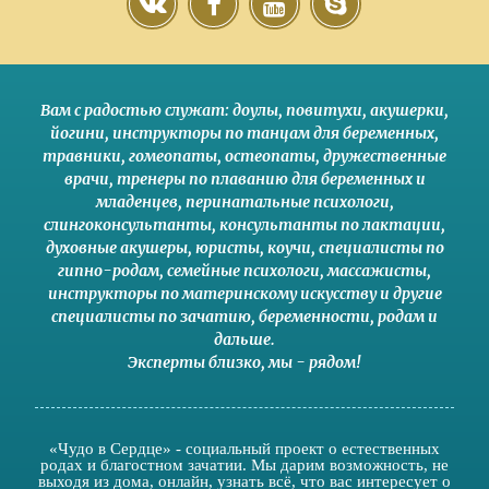
Вам с радостью служат:
доулы
,
повитухи
,
акушерки
,
йогини
,
инструкторы по танцам для беременных
,
травники,
гомеопаты
,
остеопаты
,
дружественные
врачи
,
тренеры по плаванию для беременных и
младенцев
,
перинатальные психологи
,
слингоконсультанты
,
консультанты по лактации
,
духовные акушеры
,
юристы
,
коучи
,
специалисты по
гипно-родам
,
семейные психологи
,
массажисты
,
инструкторы по материнскому искусству
и другие
специалисты по зачатию
,
беременности
,
родам
и
дальше
.
Эксперты близко
,
мы - рядом
!
«Чудо в Сердце» - социальный проект о естественных
родах и благостном зачатии. Мы дарим возможность, не
выходя из дома, онлайн, узнать всё, что вас интересует о