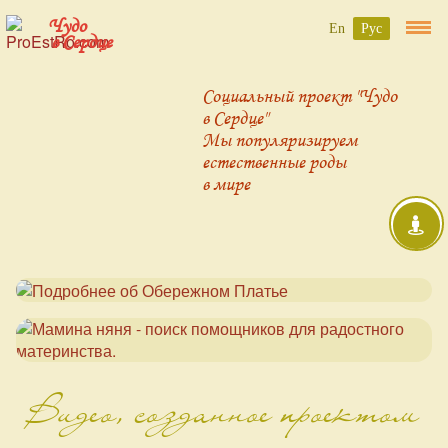
Чудо
En
Рус
в Сердце
Социальный проект "Чудо
в Сердце"
Мы популяризируем
естественные роды
в мире
Видео, созданное проектом