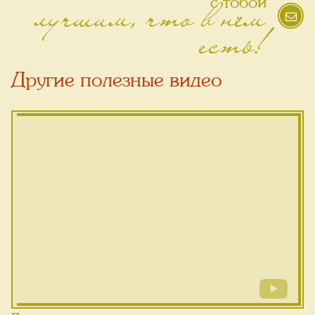
лучшим, что в нём
с тобой
есть!
Другие полезные видео