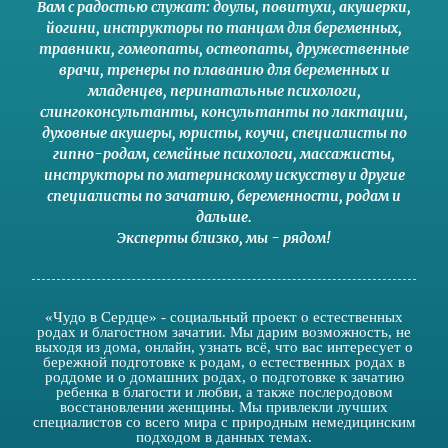
Вам с радостью служат:
доулы
,
повитухи
,
акушерки
,
йогини
,
инструкторы по танцам для беременных
,
травники,
гомеопаты
,
остеопаты
,
дружественные
врачи
,
тренеры по плаванию для беременных и
младенцев
,
перинатальные психологи
,
слингоконсультанты
,
консультанты по лактации
,
духовные акушеры
,
юристы
,
коучи
,
специалисты по
гипно-родам
,
семейные психологи
,
массажисты
,
инструкторы по материнскому искусству
и другие
специалисты по зачатию
,
беременности
,
родам
и
дальше
.
Эксперты близко
,
мы - рядом
!
«Чудо в Сердце» - социальный проект о естественных
родах и благостном зачатии. Мы дарим возможность, не
выходя из дома, онлайн, узнать всё, что вас интересует о
бережной подготовке к родам, о естественных родах в
роддоме и о домашних родах, о подготовке к зачатию
ребенка в благости и любви, а также послеродовом
восстановлении женщины. Мы привлекли лучших
специалистов со всего мира с природным немедицинским
подходом в данных темах.