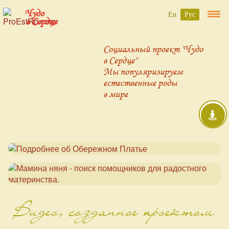
Чудо
En
Рус
в Сердце
Социальный проект "Чудо
в Сердце"
Мы популяризируем
естественные роды
в мире
Видео, созданное проектом