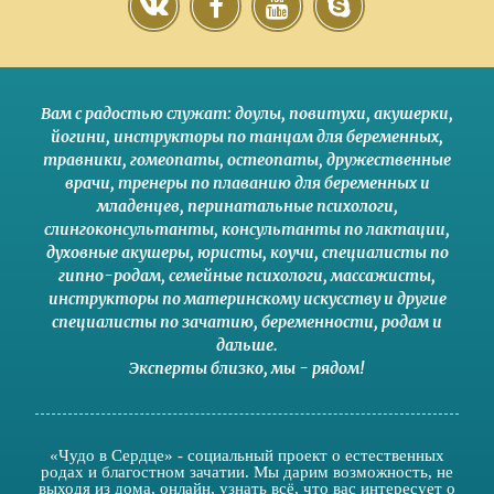
Вам с радостью служат:
доулы
,
повитухи
,
акушерки
,
йогини
,
инструкторы по танцам для беременных
,
травники,
гомеопаты
,
остеопаты
,
дружественные
врачи
,
тренеры по плаванию для беременных и
младенцев
,
перинатальные психологи
,
слингоконсультанты
,
консультанты по лактации
,
духовные акушеры
,
юристы
,
коучи
,
специалисты по
гипно-родам
,
семейные психологи
,
массажисты
,
инструкторы по материнскому искусству
и другие
специалисты по зачатию
,
беременности
,
родам
и
дальше
.
Эксперты близко
,
мы - рядом
!
«Чудо в Сердце» - социальный проект о естественных
родах и благостном зачатии. Мы дарим возможность, не
выходя из дома, онлайн, узнать всё, что вас интересует о