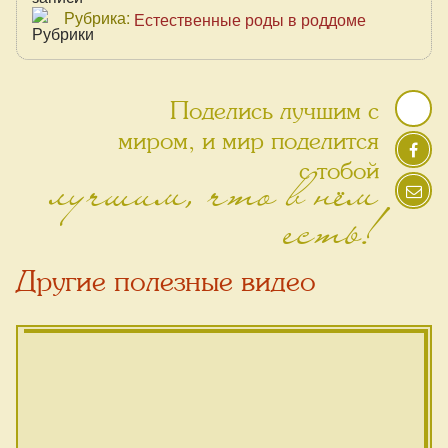
Рубрика:
Естественные роды в роддоме
Поделись лучшим с
миром, и мир поделится
лучшим, что в нём
с тобой
есть!
Другие полезные видео