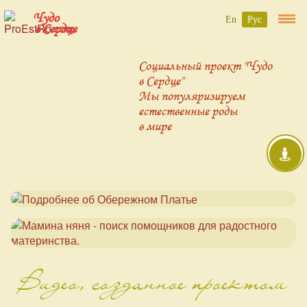
Чудо
En
Рус
в Сердце
Социальный проект "Чудо
в Сердце"
Мы популяризируем
естественные роды
в мире
Видео, созданное проектом