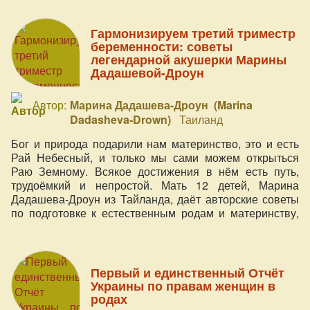
Гармонизируем третий триместр
беременности: советы
легендарной акушерки Марины
Дадашевой-Дроун
Автор:
Марина Дадашева-Дроун (Marina
Dadasheva-Drown)
Таиланд
Бог и природа подарили нам материнство, это и есть
Рай Небесный, и только мы сами можем открыться
Раю Земному. Всякое достижения в нём есть путь,
трудоёмкий и непростой. Мать 12 детей, Марина
Дадашева-Дроун из Тайланда, даёт авторские советы
по подготовке к естественным родам и материнству,
основанные на более чем 20-ти летней практике
духовного акушерства (более 3000 родов).
Первый и единственный Отчёт
Украины по правам женщин в
родах