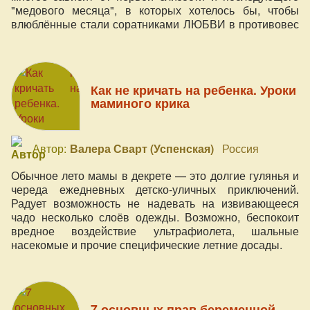
"медового месяца", в которых хотелось бы, чтобы
влюблённые стали соратниками ЛЮБВИ в противовес
табу и родительским матрицам запретов. Как же всё-
таки достичь взаимопонимания, избежать проблем и
родить ребёнка счастливо и без проблем? Как и когда
девушке исследовать свои "сакральные врата" и
Как не кричать на ребенка. Уроки
сохранять целостность своей Йони (промежности)?
маминого крика
Автор:
Валера Сварт (Успенская)
Россия
Обычное лето мамы в декрете — это долгие гулянья и
череда ежедневных детско-уличных приключений.
Радует возможность не надевать на извивающееся
чадо несколько слоёв одежды. Возможно, беспокоит
вредное воздействие ультрафиолета, шальные
насекомые и прочие специфические летние досады.
7 основных прав беременной