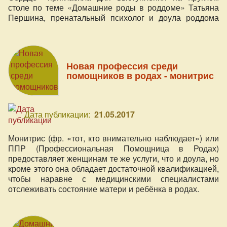
столе по теме «Домашние роды в роддоме» Татьяна
Першина, пренатальный психолог и доула роддома
№5. Эта встреча была инициирована администрацией
роддома № 5 в Киеве (главврач КГРД№5 Макаренко
М.В., зам. главврача по лечебной работе Говсеев Д.А.),
и на ней обсуждались перспективы сотрудничества
Новая профессия среди
между медицинскими работниками и домашними
помощников в родах - монитрис
акушерками и доулами.
Дата публикации:
21.05.2017
Монитрис (фр. «тот, кто внимательно наблюдает») или
ППР (Профессиональная Помощница в Родах)
предоставляет женщинам те же услуги, что и доула, но
кроме этого она обладает достаточной квалификацией,
чтобы наравне с медицинскими специалистами
отслеживать состояние матери и ребёнка в родах.