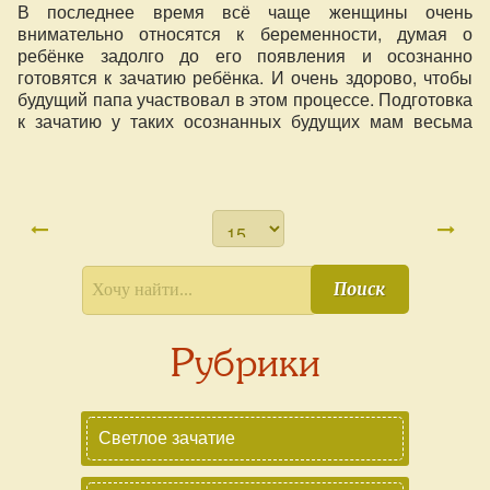
В последнее время всё чаще женщины очень
внимательно относятся к беременности, думая о
ребёнке задолго до его появления и осознанно
готовятся к зачатию ребёнка. И очень здорово, чтобы
будущий папа участвовал в этом процессе. Подготовка
к зачатию у таких осознанных будущих мам весьма
значительна. В неё входят различные мероприятия и
процедуры не только медицинского и
профилактического характера, но и образовательного,
и даже духовного. Встречи и беседы на темы родов,
материнства и воспитания, а также взаимоотношения
родителей во время беременности, во время и после
родов — очень важны для будущей мамы.
Поиск
Рубрики
Светлое зачатие