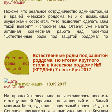
Похоже, что реальное сотрудничество администрации
и врачей киевского роддома №5 с домашними
акушерками состоится. "Что позволяет сделать Вам
такой вывод?" - спросите Вы. Отвечу: уже начата
активная совместная работа над проектом
"Естественные роды под защитой роддома" по
разработке необходимой документации, и проект "Чудо
в Сердце" принимает в ней непосредственное участие
как модератор Основной рабочей группы и участник
Естественные роды под защитой
малых рабочих групп.
роддома. По итогам Круглого
стола в Киевском роддоме №5
(КГРД№5) 7 сентября 2017
Дата публикации:
13.09.2017
На прошлой неделе мне посчастливилось посетить
столицу нашей Украины – великолепный и любимый
многими Киев, куда наш социальный проект «Чудо в
Сердце» пригласила для выступления на Круглом