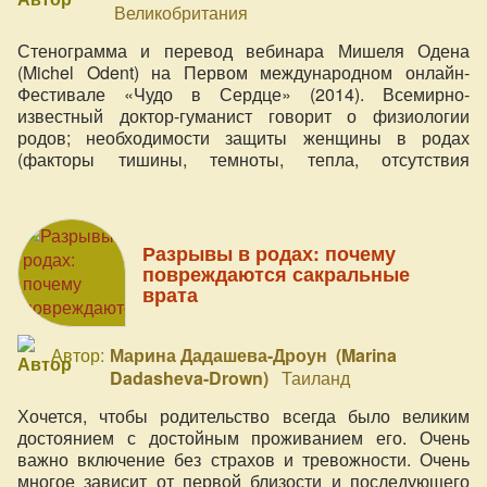
Великобритания
Стенограмма и перевод вебинара Мишеля Одена
(Michel Odent) на Первом международном онлайн-
Фестивале «Чудо в Сердце» (2014). Всемирно-
известный доктор-гуманист говорит о физиологии
родов; необходимости защиты женщины в родах
(факторы тишины, темноты, тепла, отсутствия
ощущения наблюдения женщиной); своем отношении к
доулам, акушеркам и присутствию отца в родах; какие
страны имеют лучшие условия для родов и где меньше
всего официальных препятствий.
Разрывы в родах: почему
повреждаются сакральные
врата
Автор:
Марина Дадашева-Дроун (Marina
Dadasheva-Drown)
Таиланд
Хочется, чтобы родительство всегда было великим
достоянием с достойным проживанием его. Очень
важно включение без страхов и тревожности. Очень
многое зависит от первой близости и последующего