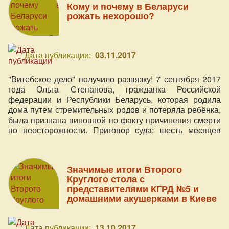
Кому и почему в Беларуси
рожать нехорошо?
Дата публикации:
03.11.2017
"Витебское дело" получило развязку! 7 сентября 2017
года Ольга Степанова, гражданка Российской
федерации и Республики Беларусь, которая родила
дома путем стремительных родов и потеряла ребёнка,
была признана виновной по факту причинения смерти
по неосторожности. Приговор суда: шесть месяцев
лишения свободы. В этой истории много вопросов, и
Светлана Демьянова-Пономаренко в статье пытается
подробно во всём разобраться.
Значимые итоги Второго
Круглого стола с
представителями КГРД №5 и
домашними акушерками в Киеве
Дата публикации:
13.10.2017