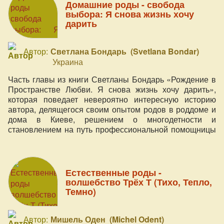
Домашние роды - свобода
выбора: Я снова жизнь хочу
дарить
Автор:
Светлана Бондарь (Svetlana Bondar)
Украина
Часть главы из книги Светланы Бондарь «Рождение в
Пространстве Любви. Я снова жизнь хочу дарить»,
которая поведает невероятно интересную историю
автора, делящегося своим опытом родов в роддоме и
дома в Киеве, решением о многодетности и
становлением на путь профессиональной помощницы
в родах. Чем перспективен и опасен информационный
век для родов и материнства?
Естественные роды -
волшебство Трёх Т (Тихо, Тепло,
Темно)
Автор:
Мишель Оден (Michel Odent)