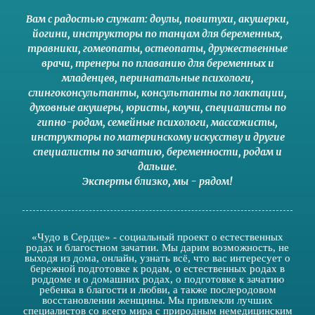
Вам с радостью служат:
доулы
,
повитухи
,
акушерки
,
йогини
,
инструкторы по танцам для беременных
,
травники,
гомеопаты
,
остеопаты
,
дружественные
врачи
,
тренеры по плаванию для беременных и
младенцев
,
перинатальные психологи
,
слингоконсультанты
,
консультанты по лактации
,
духовные акушеры
,
юристы
,
коучи
,
специалисты по
гипно-родам
,
семейные психологи
,
массажисты
,
инструкторы по материнскому искусству
и другие
специалисты по зачатию
,
беременности
,
родам
и
дальше
.
Эксперты близко
,
мы - рядом
!
«Чудо в Сердце» - социальный проект о естественных
родах и благостном зачатии. Мы дарим возможность, не
выходя из дома, онлайн, узнать всё, что вас интересует о
бережной подготовке к родам, о естественных родах в
роддоме и о домашних родах, о подготовке к зачатию
ребенка в благости и любви, а также послеродовом
восстановлении женщины. Мы привлекли лучших
специалистов со всего мира с природным немедицинским