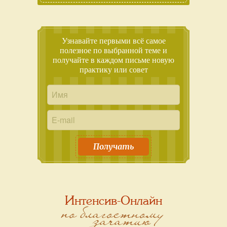
Узнавайте первыми всё самое
полезное по выбранной теме и
получайте в каждом письме новую
практику или совет
Получать
Интенсив-Онлайн
по благостному
зачатию