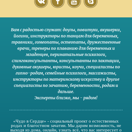
Вам с радостью служат:
доулы
,
повитухи
,
акушерки
,
йогини
,
инструкторы по танцам для беременных
,
травники,
гомеопаты
,
остеопаты
,
дружественные
врачи
,
тренеры по плаванию для беременных и
младенцев
,
перинатальные психологи
,
слингоконсультанты
,
консультанты по лактации
,
духовные акушеры
,
юристы
,
коучи
,
специалисты по
гипно-родам
,
семейные психологи
,
массажисты
,
инструкторы по материнскому искусству
и другие
специалисты по зачатию
,
беременности
,
родам
и
дальше
.
Эксперты близко
,
мы - рядом
!
«Чудо в Сердце» - социальный проект о естественных
родах и благостном зачатии. Мы дарим возможность, не
выходя из дома, онлайн, узнать всё, что вас интересует о