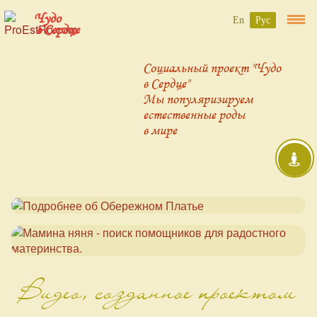
Чудо
En
Рус
в Сердце
Социальный проект "Чудо
в Сердце"
Мы популяризируем
естественные роды
в мире
Видео, созданное проектом