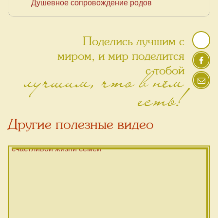
Душевное сопровождение родов
Поделись лучшим с
миром, и мир поделится
лучшим, что в нём
с тобой
есть!
Другие полезные видео