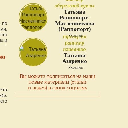
обережной куклы
Татьяна
Раппопорт-
 по
Масленникова
ми,
(Раппопорт)
что
Украина
тренер по
х и
раннему
шей
плаванию
ти,
Татьяна
ма
нам
Азаренко
мся
Украина
о.
Вы можете подписаться на наши
новые материалы (статьи
и видео) в своих соцсетях
кта
№5.
его