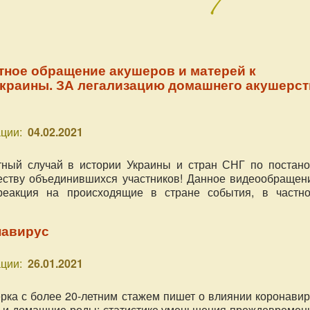
тное обращение акушеров и матерей к
Украины. ЗА легализацию домашнего акушерст
ции:
04.02.2021
тный случай в истории Украины и стран СНГ по постано
еству объединившихся участников! Данное видеообращени
реакция на происходящие в стране события, в частно
изошедшую в домашних родах в г. Ровно, вызвав
бщественный резонанс, но и призыв обратить внимание
навирус
я уже не один год требует к себе внимания и решения в МО
ции:
26.01.2021
ка с более 20-летним стажем пишет о влиянии коронавир
 и домашние роды; статистике уменьшения преждевремен