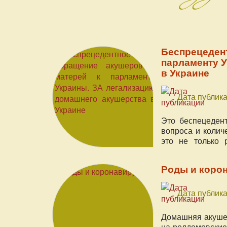
Беспрецеден
парламенту 
в Украине
Дата публика
Это беспецеден
вопроса и колич
это не только 
трагедию, про
справедливый о
Роды и коро
проблему, котора
Дата публика
Домашняя акушер
на роддомовские