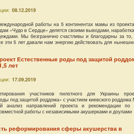
ции:
08.12.2019
международной работы на 5 континентах мамы из проекта
дам «Чудо в Сердце» делятся своими выводами, наработка
еждами. Мы безгранично счастливы и благодарны за то, 
 эти 5 лет давали нам энергию действовать для нынешни
й и их семей из разных стран, и наполняться ещё боль
Опыт глубокого погружения в тему зачатия, беременнос
проект Естественные роды под защитой роддо
ства с помощью нашей социальной деятельности позволил 
1,5 лет
 5 выводов о родах, которыми мы с удовольствием дели
 нашем специальном, приуроченном к нашему юбилею, виде
ции:
17.09.2019
етирования участников пилотного для Украины прое
оды под защитой роддома» с участием киевского роддома 
й анализ направлений проекта и рекомендации по 
овместной работы с независимыми акушерками и доулами
ть реформирования сферы акушерства в