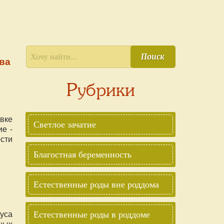
Поиск
ва
Рубрики
вке
Светлое зачатие
е -
сти
шую
Благостная беременность
 на
З.
Естественные роды вне роддома
уса
Естественные роды в роддоме
ных