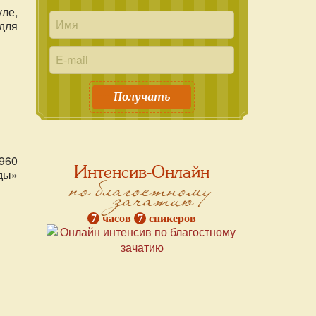
ле,
для
Получать
960
Интенсив-Онлайн
ды»
по благостному
зачатию
7
часов
7
спикеров