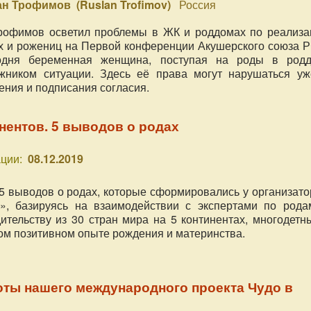
ан Трофимов (Ruslan Trofimov)
Россия
рофимов осветил проблемы в ЖК и роддомах по реализа
 и рожениц на Первой конференции Акушерского союза Р
одня беременная женщина, поступая на роды в родд
ожником ситуации. Здесь её права могут нарушаться уж
ения и подписания согласия.
инентов. 5 выводов о родах
ции:
08.12.2019
5 выводов о родах, которые сформировались у организато
», базируясь на взаимодействии с экспертами по рода
ительству из 30 стран мира на 5 континентах, многодетн
ом позитивном опыте рождения и материнства.
оты нашего международного проекта Чудо в