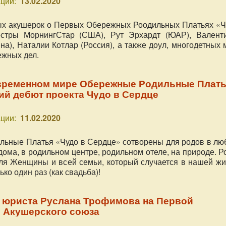
ции:
13.02.2020
ых акушерок о Первых Обережных Роодильных Платьях «Ч
стры МорнингСтар (США), Рут Эрхардт (ЮАР), Валент
на), Наталии Котлар (Россия), а также доул, многодетных
ежных дел.
временном мире Обережные Родильные Плат
ий дебют проекта Чудо в Сердце
ции:
11.02.2020
ьные Платья «Чудо в Сердце» сотворены для родов в лю
дома, в родильном центре, родильном отеле, на природе. 
для Женщины и всей семьи, который случается в нашей жи
ько один раз (как свадьба)!
 юриста Руслана Трофимова на Первой
 Акушерского союза