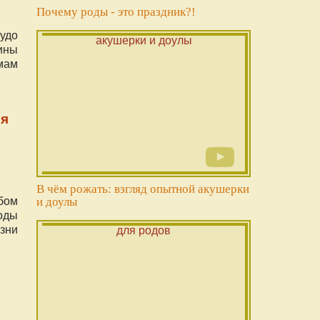
Почему роды - это праздник?!
удо
ины
 мам
ья
В чём рожать: взгляд опытной акушерки
бом
и доулы
Роды
зни