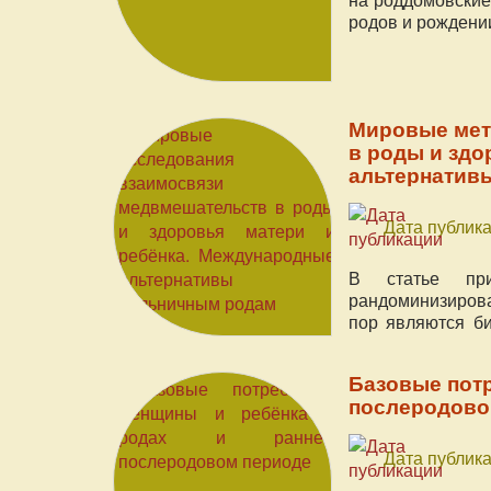
родов и рождени
Мировые мет
в роды и здо
альтернатив
Дата публика
В статье при
рандоминизиров
пор являются б
центры и отели.
Базовые потр
послеродово
Дата публика