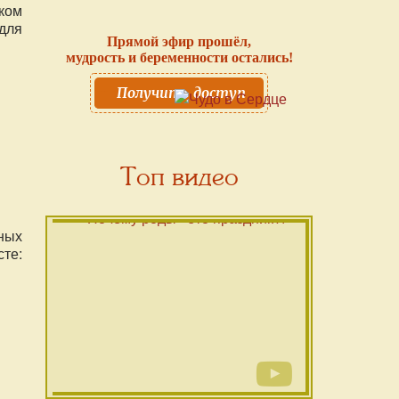
ком
для
Прямой эфир прошёл,
мудрость и беременности остались!
Получить доступ
Топ видео
ных
те: