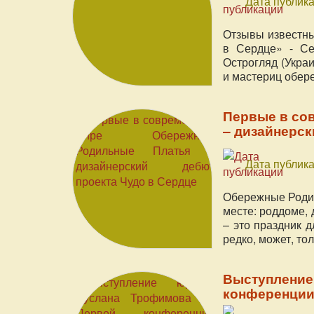
Дата публика
Отзывы известн
в Сердце» - Се
Острогляд (Украи
и мастериц обер
Первые в со
– дизайнерск
Дата публика
Обережные Родил
месте: роддоме, 
– это праздник 
редко, может, тол
Выступление
конференции