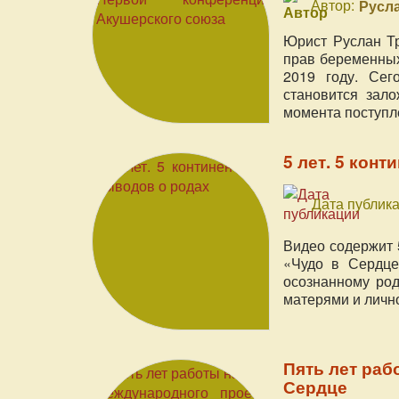
Автор:
Русл
Юрист Руслан Т
прав беременных
2019 году. Сег
становится зал
момента поступл
5 лет. 5 конт
Дата публика
Видео содержит 
«Чудо в Сердце
осознанному род
матерями и личн
Пять лет раб
Сердце