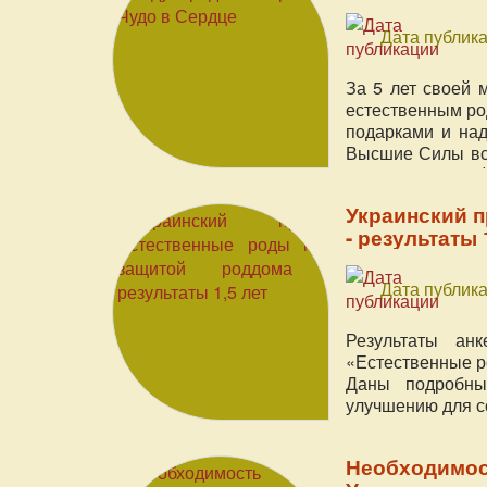
Дата публика
За 5 лет своей 
естественным ро
подарками и над
Высшие Силы все
будущих матере
любовью к ним. 
Украинский 
родов и материн
- результаты 
сформулировать
теперь с вами в
Дата публика
Результаты анк
«Естественные р
Даны подробны
улучшению для с
Необходимос