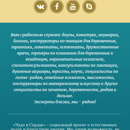
Вам с радостью служат:
доулы
,
повитухи
,
акушерки
,
йогини
,
инструкторы по танцам для беременных
,
травники,
гомеопаты
,
остеопаты
,
дружественные
врачи
,
тренеры по плаванию для беременных и
младенцев
,
перинатальные психологи
,
слингоконсультанты
,
консультанты по лактации
,
духовные акушеры
,
юристы
,
коучи
,
специалисты по
гипно-родам
,
семейные психологи
,
массажисты
,
инструкторы по материнскому искусству
и другие
специалисты по зачатию
,
беременности
,
родам
и
дальше
.
Эксперты близко
,
мы - рядом
!
«Чудо в Сердце» - социальный проект о естественных
родах и благостном зачатии. Мы дарим возможность, не