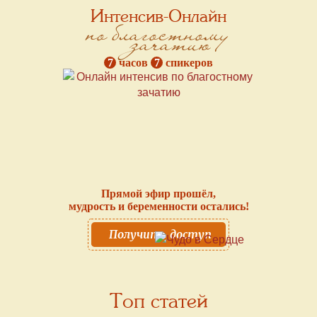
Интенсив-Онлайн
по благостному
зачатию
7
часов
7
спикеров
Прямой эфир прошёл,
мудрость и беременности остались!
Получить доступ
Топ статей