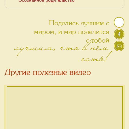
Поделись лучшим с
миром, и мир поделится
лучшим, что в нём
с тобой
есть!
Другие полезные видео