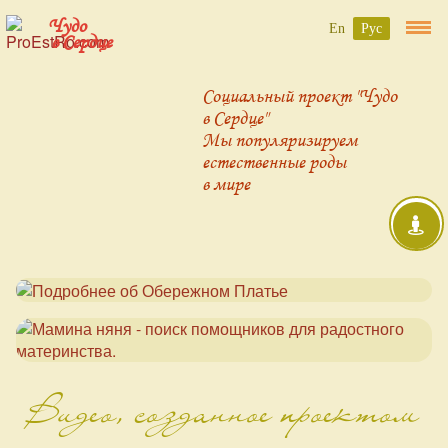
Чудо
En
Рус
в Сердце
Социальный проект "Чудо
в Сердце"
Мы популяризируем
естественные роды
в мире
Видео, созданное проектом