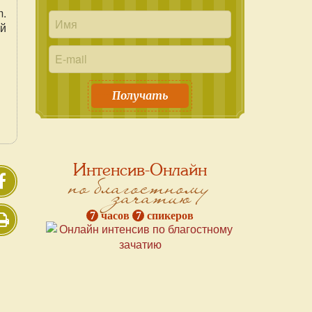
m.
ей
Получать
Интенсив-Онлайн
по благостному
зачатию
7
часов
7
спикеров