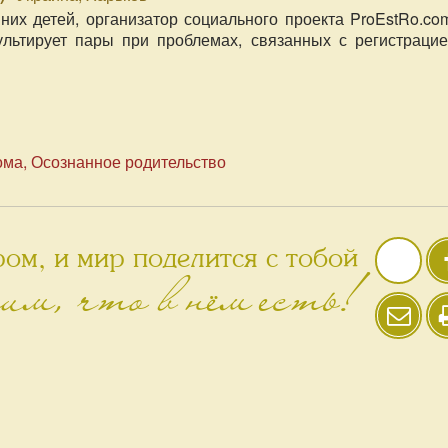
их детей, организатор социального проекта ProEstRo.co
ультирует пары при проблемах, связанных с регистраци
ома
Осознанное родительство
ом, и мир поделится с тобой
им, что в нём есть!