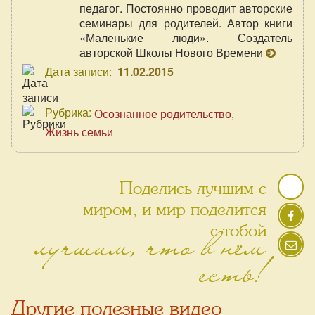
педагог. Постоянно проводит авторские
семинары для родителей. Автор книги
«Маленькие люди». Создатель
авторской Школы Нового Времени
Дата записи:
11.02.2015
Рубрика:
Осознанное родительство
Жизнь семьи
Поделись лучшим с
миром, и мир поделится
лучшим, что в нём
с тобой
есть!
Другие полезные видео