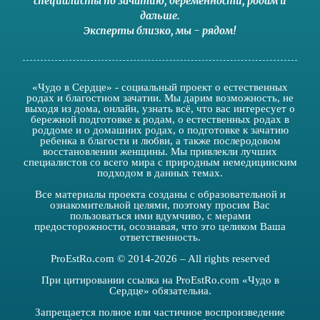
специалисты по зачатию
,
беременности
,
родам
и
дальше
.
Эксперты близко
,
мы - рядом
!
«Чудо в Сердце» - социальный проект о естественных
родах и благостном зачатии. Мы дарим возможность, не
выходя из дома, онлайн, узнать всё, что вас интересует о
бережной подготовке к родам, о естественных родах в
роддоме и о домашних родах, о подготовке к зачатию
ребенка в благости и любви, а также послеродовом
восстановлении женщины. Мы привлекли лучших
специалистов со всего мира с природным немедицинским
подходом в данных темах.
Все материалы проекта созданы с образовательной и
ознакомительной целями, поэтому просим Вас
пользоваться ими вдумчиво, с мерами
предосторожности, осознавая, что это целиком Ваша
ответственность.
ProEstRo.com © 2014-2026 – All rights reserved
При цитировании ссылка на ProEstRo.com «Чудо в
Сердце» обязательна.
Запрещается полное или частичное воспроизведение