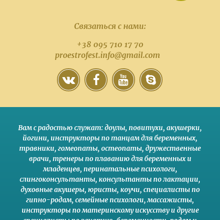
Связаться с нами:
+38 095 710 17 70
proestrofest.info@gmail.com
Вам с радостью служат:
доулы
,
повитухи
,
акушерки
,
йогини
,
инструкторы по танцам для беременных
,
травники,
гомеопаты
,
остеопаты
,
дружественные
врачи
,
тренеры по плаванию для беременных и
младенцев
,
перинатальные психологи
,
слингоконсультанты
,
консультанты по лактации
,
духовные акушеры
,
юристы
,
коучи
,
специалисты по
гипно-родам
,
семейные психологи
,
массажисты
,
инструкторы по материнскому искусству
и другие