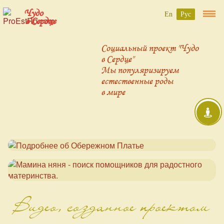
Чудо
En
Рус
в Сердце
Социальный проект "Чудо
в Сердце"
Мы популяризируем
естественные роды
в мире
Видео, созданное проектом