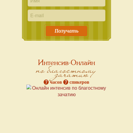
Получать
Интенсив-Онлайн
по благостному
зачатию
7
часов
7
спикеров