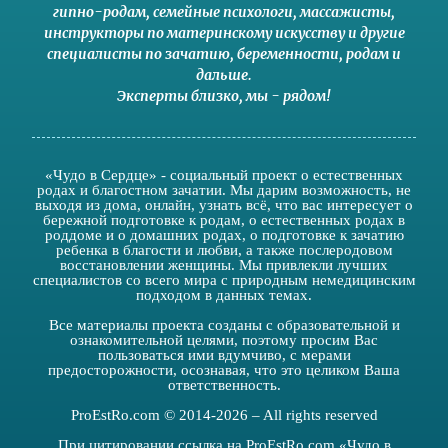
гипно-родам
,
семейные психологи
,
массажисты
,
инструкторы по материнскому искусству
и другие
специалисты по зачатию
,
беременности
,
родам
и
дальше
.
Эксперты близко
,
мы - рядом
!
«Чудо в Сердце» - социальный проект о естественных
родах и благостном зачатии. Мы дарим возможность, не
выходя из дома, онлайн, узнать всё, что вас интересует о
бережной подготовке к родам, о естественных родах в
роддоме и о домашних родах, о подготовке к зачатию
ребенка в благости и любви, а также послеродовом
восстановлении женщины. Мы привлекли лучших
специалистов со всего мира с природным немедицинским
подходом в данных темах.
Все материалы проекта созданы с образовательной и
ознакомительной целями, поэтому просим Вас
пользоваться ими вдумчиво, с мерами
предосторожности, осознавая, что это целиком Ваша
ответственность.
ProEstRo.com © 2014-2026 – All rights reserved
При цитировании ссылка на ProEstRo.com «Чудо в