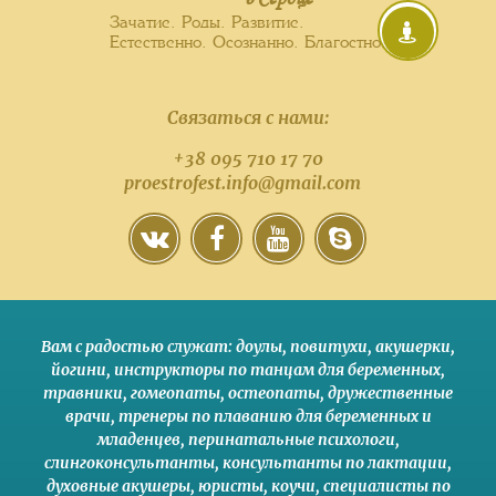
Зачатие. Роды. Развитие.
Естественно. Осознанно. Благостно.
Связаться с нами:
+38 095 710 17 70
proestrofest.info@gmail.com
Вам с радостью служат:
доулы
,
повитухи
,
акушерки
,
йогини
,
инструкторы по танцам для беременных
,
травники,
гомеопаты
,
остеопаты
,
дружественные
врачи
,
тренеры по плаванию для беременных и
младенцев
,
перинатальные психологи
,
слингоконсультанты
,
консультанты по лактации
,
духовные акушеры
,
юристы
,
коучи
,
специалисты по