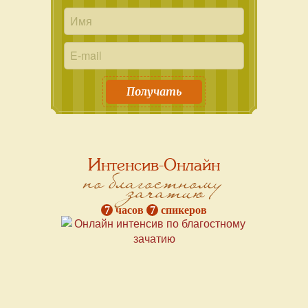
Получать
Интенсив-Онлайн
по благостному
зачатию
7
часов
7
спикеров