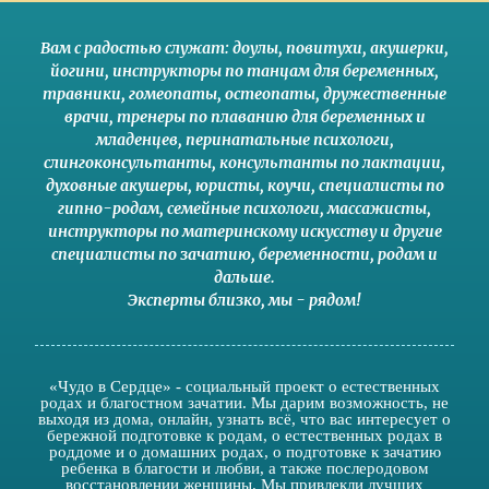
Вам с радостью служат:
доулы
,
повитухи
,
акушерки
,
йогини
,
инструкторы по танцам для беременных
,
травники,
гомеопаты
,
остеопаты
,
дружественные
врачи
,
тренеры по плаванию для беременных и
младенцев
,
перинатальные психологи
,
слингоконсультанты
,
консультанты по лактации
,
духовные акушеры
,
юристы
,
коучи
,
специалисты по
гипно-родам
,
семейные психологи
,
массажисты
,
инструкторы по материнскому искусству
и другие
специалисты по зачатию
,
беременности
,
родам
и
дальше
.
Эксперты близко
,
мы - рядом
!
«Чудо в Сердце» - социальный проект о естественных
родах и благостном зачатии. Мы дарим возможность, не
выходя из дома, онлайн, узнать всё, что вас интересует о
бережной подготовке к родам, о естественных родах в
роддоме и о домашних родах, о подготовке к зачатию
ребенка в благости и любви, а также послеродовом
восстановлении женщины. Мы привлекли лучших