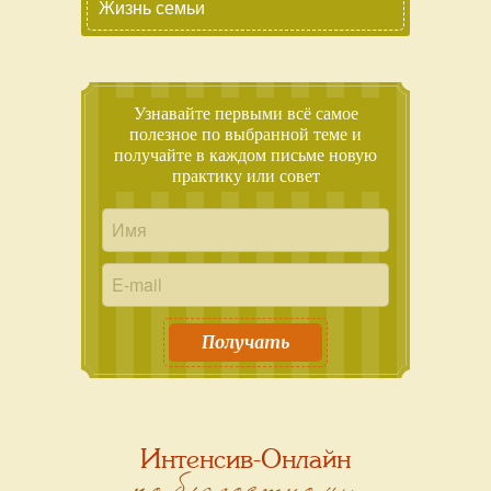
Жизнь семьи
Узнавайте первыми всё самое
полезное по выбранной теме и
получайте в каждом письме новую
практику или совет
Получать
Интенсив-Онлайн
по благостному