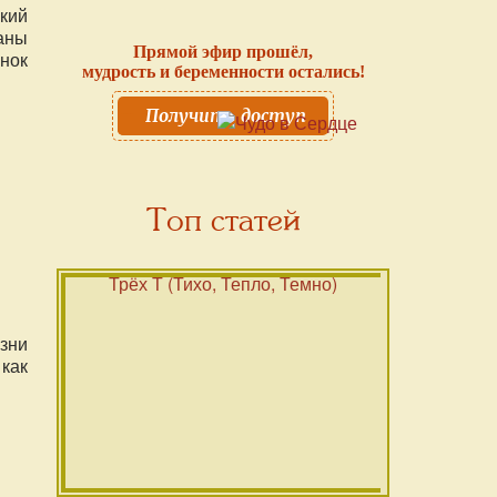
ский
аны
Прямой эфир прошёл,
енок
мудрость и беременности остались!
Получить доступ
Топ статей
зни
как
джет