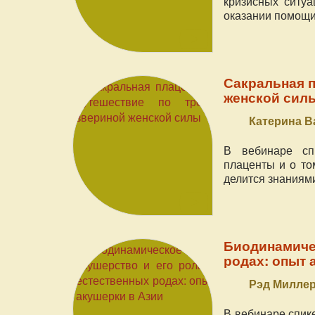
кризисных ситуа
оказании помощи
Сакральная п
женской сил
Катерина В
В вебинаре сп
плаценты и о то
делится знаниями
Биодинамичес
родах: опыт 
Рэд Миллер
В вебинаре спик