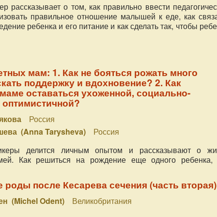
ер рассказывает о том, как правильно ввести педагогиче
изовать правильное отношение малышей к еде, как связ
дение ребенка и его питание и как сделать так, чтобы реб
тных мам: 1. Как не бояться рожать много
скать поддержку и вдохновение? 2. Как
маме оставаться ухоженной, социально-
и оптимистичной?
вякова
Россия
ева (Anna Tarysheva)
Россия
икеры делится личным опытом и рассказывают о жи
мей. Как решиться на рождение еще одного ребенка, 
ержкой близких, как накормить семью, как планировать бю
ом другом рассказывают спикеры.
 роды после Кесарева сечения (часть вторая)
н (Michel Odent)
Великобритания