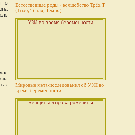
ы о
Естественные роды - волшебство Трёх Т
она
(Тихо, Тепло, Темно)
осле
для
ковы
как
Мировые мета-исследования об УЗИ во
время беременности