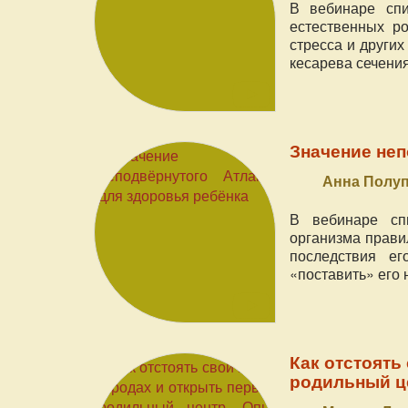
В вебинаре спи
естественных ро
стресса и други
кесарева сечения
Значение неп
Анна Полу
В вебинаре спи
организма прави
последствия ег
«поставить» его 
Как отстоять
родильный це