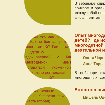
В вебинаре спик
прикорм и орган
между собой пове
ел с аппетитом.
Опыт многоде
детей? Где и
многодетной 
деятельной 
Ольга Чер
Анна Тарыш
В вебинаре сп
многодетных се
заручиться подд
– об этом и мног
Естественные
Мишель Оде