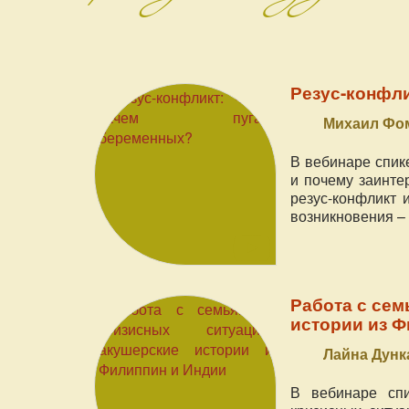
Резус-конфли
Михаил Фом
В вебинаре спике
и почему заинте
резус-конфликт 
возникновения – 
Работа с сем
истории из Ф
Лайна Дунк
В вебинаре спи