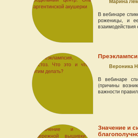
Марина Лем
В вебинаре спике
роженицы, и е
взаимодействия с
Преэклампсия,
Вероника Н
В вебинаре спи
(причины возни
важности правил
Значение и 
благополучно