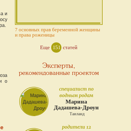
ва и
осу
ра.
7 основных прав беременной женщины
и права роженицы
Еще
151
статей
Эксперты,
рекомендованные проектом
оза
и о
специалист по
водным родам
Марина
Дадашева-Дроун
Таиланд
ме
родители 12