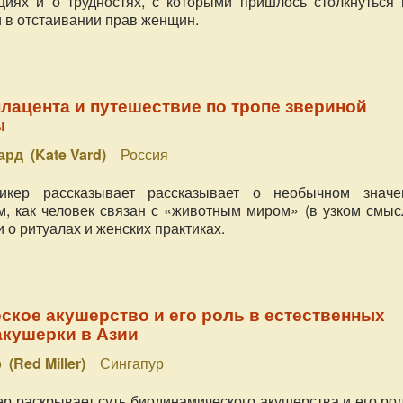
циях и о трудностях, с которыми пришлось столкнуться 
 в отстаивании прав женщин.
лацента и путешествие по тропе звериной
ы
ард (Kate Vard)
Россия
икер рассказывает рассказывает о необычном значе
м, как человек связан с «животным миром» (в узком смыс
 о ритуалах и женских практиках.
кое акушерство и его роль в естественных
акушерки в Азии
 (Red Miller)
Сингапур
ер раскрывает суть биодинамического акушерства и его ро