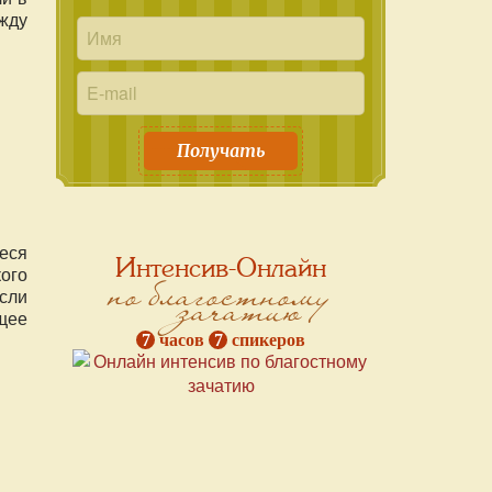
жду
Получать
еся
Интенсив-Онлайн
ого
по благостному
зачатию
сли
щее
7
часов
7
спикеров