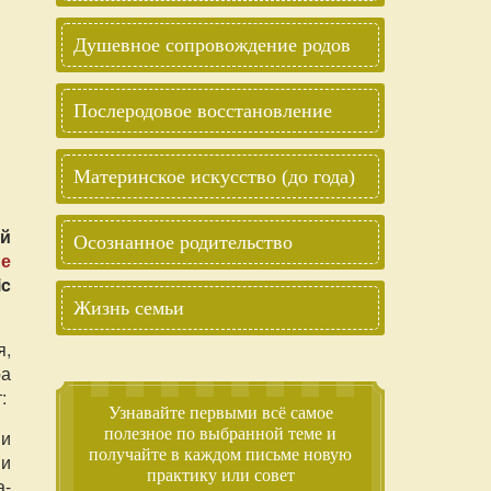
Душевное сопровождение родов
Послеродовое восстановление
Материнское искусство (до года)
й
Осознанное родительство
ие
ic
Жизнь семьи
я,
ра
:
Узнавайте первыми всё самое
полезное по выбранной теме и
 и
получайте в каждом письме новую
 и
практику или совет
а-