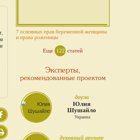
7 основных прав беременной женщины
,
и права роженицы
м
ое
Еще
122
статей
Эксперты,
рекомендованные проектом
доула
Юлия
Шушайло
Украина
духовный акушер