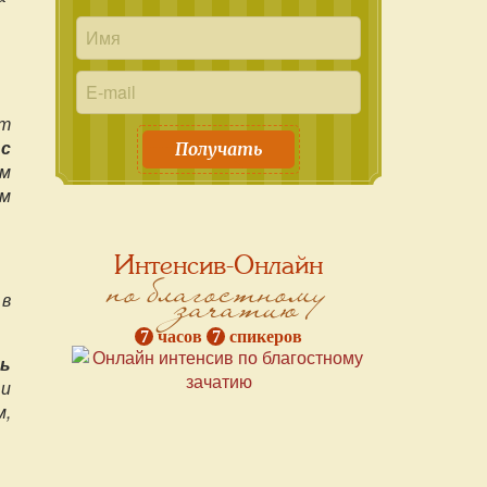
ут
,
с
Получать
ом
ом
Интенсив-Онлайн
по благостному
зачатию
 в
7
часов
7
спикеров
ь
 и
м,