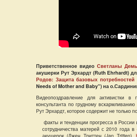
Приветственное видео
Светланы Демь
акушерки Рут Эрхардт (Ruth Ehrhardt) д
Родов: Защита базовых потребностей 
Needs of Mother and Baby") на о.Сардиния
Видеопоздравление для активистки в п
консультанта по грудному вскармливанию
Рут Эрхардт, которое содержит не только п
факты и тенденции прогресса в России
сотрудничества матерей с 2010 года в
акушерок (Джен Триттен (Jan Tritten),