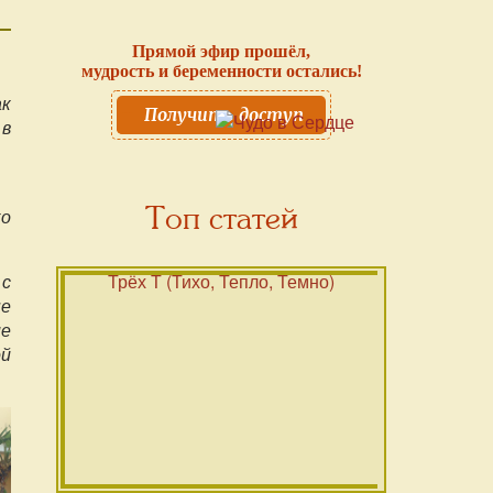
Прямой эфир прошёл,
мудрость и беременности остались!
ак
Получить доступ
 в
Топ статей
ко
 с
ые
ие
ой