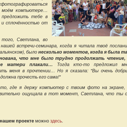
 сфотографироваться
а моём компьютере…
 предложить тебе в
м и сплочённостью от
 того, Светлана, во
 нашей встречи-семинара, когда я читала твоё послан
тальянском), было
несколько моментов, когда я была т
нована, что мне было трудно продолжать чтение,
ие матери плакали…
Тогда кто-то предложил мн
ить меня в прочтении… Но я сказала: "Вы очень добр
должна прочесть его сама!"
то, где я держу компьютер с твоим фото на экране,
вительно ощущала в тот момент, Светлана, что ты 
 нашем проекте
можно
здесь
.