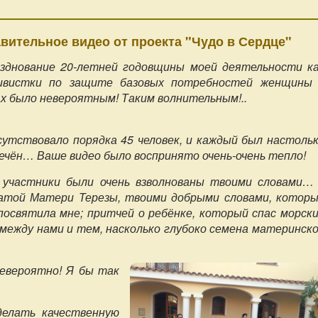
вительное видео от проекта "Чудо в Сердце"
азднование 20-летней годовщины моей деятельности к
ивистки по защите базовых потребностей женщины
х было невероятным! Таким волнительным!..
утствовало порядка 45 человек, и каждый был настоль
ечён… Ваше видео было воспринято очень-очень тепло!
 И участники были очень взволнованы твоими словами…
атой Матери Терезы, твоими добрыми словами, котор
освятила мне; притчей о ребёнке, который спас морск
 между нами и тем, насколько глубоко семена материнск
евероятно! Я бы так
делать качественную