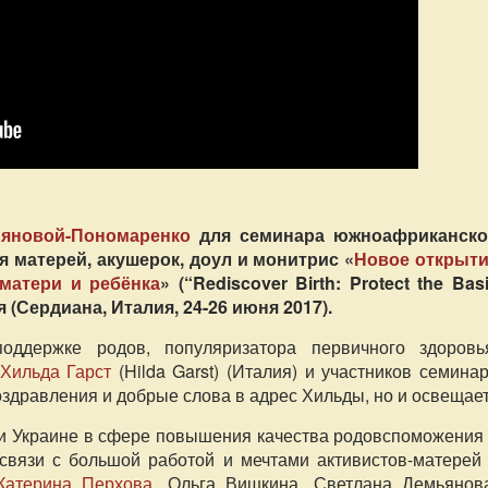
яновой-Пономаренко
для семинара южноафриканско
ля матерей, акушерок, доул и монитрис «
Новое открыт
матери и ребёнка
» (“Rediscover Birth: Protect the Bas
 (Сердиана, Италия, 24-26 июня 2017).
оддержке родов, популяризатора первичного здоровь
Хильда Гарст
(Hilda Garst) (Италия) и участников семина
оздравления и добрые слова в адрес Хильды, но и освещает
 и Украине в сфере повышения качества родовспоможения
 связи с большой работой и мечтами активистов-матерей
Катерина Перхова
, Ольга Вишкина, Светлана Демьянов