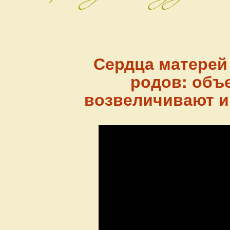
Сердца матерей
родов: объ
возвеличивают и