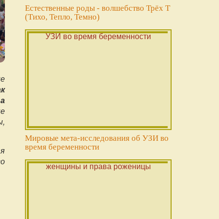
Естественные роды - волшебство Трёх Т
(Тихо, Тепло, Темно)
ие
ак
 а
е
ы,
Мировые мета-исследования об УЗИ во
время беременности
 я
со