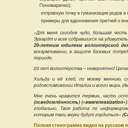
Пономаренко);
отправную точку в гуманизации родов в 
примеры для вдохновения притчей о вн
«Для меня сегодня чудо, большая чест
Эрхардт и всех собравшихся на удивител
20-летним юбилеем волонтёрской д
вскармливании, в защите базовых потре
периоде.
20 лет волонтёрства – невероятно! Целая
Хильда и её хлеб, по моему мнению, 
родовспоможении Италии и всего мира. И
Мне очень нравится термин, часто испо
(осведомлённость) («awarenessization»)
глобально. Твоя работа по информиров
которым твои внуки будут гордиться»
(С
Полная стенограмма видео на русском 