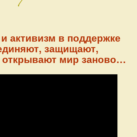
 и активизм в поддержке
единяют, защищают,
 открывают мир заново…