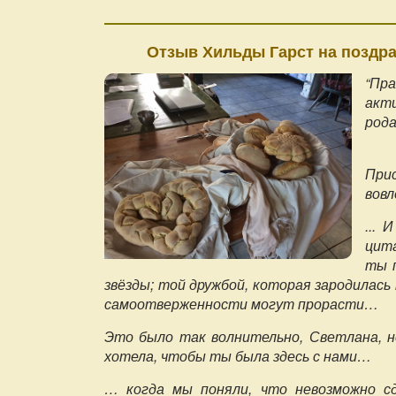
Отзыв Хильды Гарст на поздра
“Пр
акт
рода
Прис
вовл
...
цит
ты п
звёзды; той дружбой, которая зародилась
самоотверженности могут прорасти…
Это было так волнительно, Светлана, н
хотела, чтобы ты была здесь с нами…
… когда мы поняли, что невозможно с