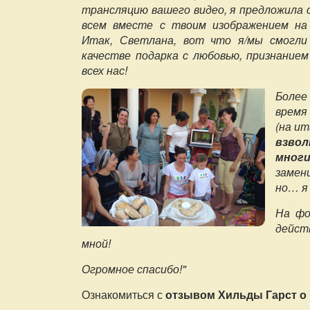
трансляцию вашего видео, я предложила
всем вместе с твоим изображением н
Итак, Светлана, вот что я/мы смогли
качестве подарка с любовью, признание
всех нас!
Более
время
(на и
взвол
мног
замен
но… я 
На фо
дейст
мной!
Огромное спасибо!"
Ознакомиться с
отзывом Хильды Гарст о