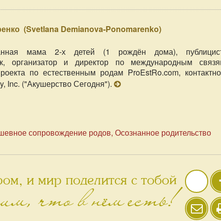
ренко
(
Svetlana Demianova-Ponomarenko
)
нная мама 2-х детей (1 рождён дома), публицист
чик, организатор и директор по международным связя
роекта по естественным родам ProEstRo.com, контактн
y, Inc. ("Акушерство Сегодня").
шевное сопровождение родов
Осознанное родительство
ом, и мир поделится с тобой
им, что в нём есть!