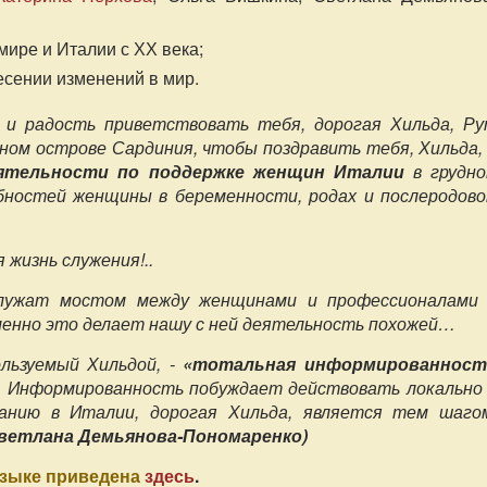
мире и Италии с ХХ века;
есении изменений в мир.
ь и радость приветствовать тебя, дорогая Хильда, Р
ьном острове Сардиния, чтобы поздравить тебя, Хильда
еятельности по поддержке женщин Италии
в грудн
бностей женщины в беременности, родах и послеродов
 жизнь служения!..
служат мостом между женщинами и профессионалами
менно это делает нашу с ней деятельность похожей…
льзуемый Хильдой, -
«тотальная информированност
. Информированность побуждает действовать локально
анию в Италии, дорогая Хильда, является тем шаго
ветлана Демьянова-Пономаренко)
языке приведена
здесь
.