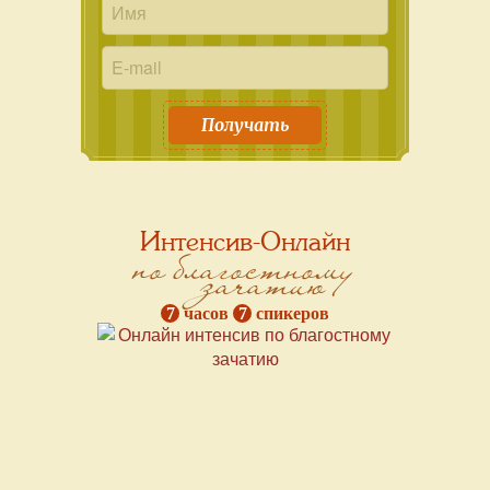
Получать
Интенсив-Онлайн
по благостному
зачатию
7
часов
7
спикеров