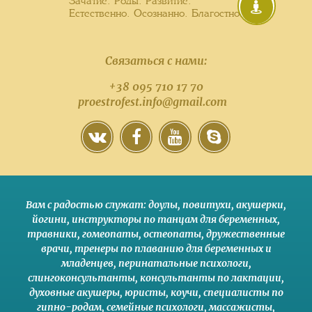
Зачатие. Роды. Развитие.
Естественно. Осознанно. Благостно.
Связаться с нами:
+38 095 710 17 70
proestrofest.info@gmail.com
Вам с радостью служат:
доулы
,
повитухи
,
акушерки
,
йогини
,
инструкторы по танцам для беременных
,
травники,
гомеопаты
,
остеопаты
,
дружественные
врачи
,
тренеры по плаванию для беременных и
младенцев
,
перинатальные психологи
,
слингоконсультанты
,
консультанты по лактации
,
духовные акушеры
,
юристы
,
коучи
,
специалисты по
гипно-родам
,
семейные психологи
,
массажисты
,