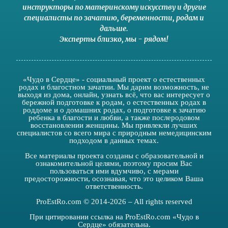
инструкторы по материнскому искусству
и другие
специалисты по зачатию
,
беременности
,
родам
и
дальше
.
Эксперты близко
,
мы - рядом
!
«Чудо в Сердце» - социальный проект о естественных
родах и благостном зачатии. Мы дарим возможность, не
выходя из дома, онлайн, узнать всё, что вас интересует о
бережной подготовке к родам, о естественных родах в
роддоме и о домашних родах, о подготовке к зачатию
ребенка в благости и любви, а также послеродовом
восстановлении женщины. Мы привлекли лучших
специалистов со всего мира с природным немедицинским
подходом в данных темах.
Все материалы проекта созданы с образовательной и
ознакомительной целями, поэтому просим Вас
пользоваться ими вдумчиво, с мерами
предосторожности, осознавая, что это целиком Ваша
ответственность.
ProEstRo.com © 2014-2026 – All rights reserved
При цитировании ссылка на ProEstRo.com «Чудо в
Сердце» обязательна.