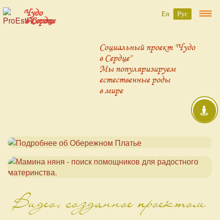
Чудо
En
Рус
в Сердце
Социальный проект "Чудо
в Сердце"
Мы популяризируем
естественные роды
в мире
Видео, созданное проектом