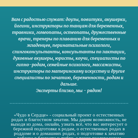
Вам с радостью служат:
доулы
,
повитухи
,
акушерки
,
йогини
,
инструкторы по танцам для беременных
,
травники,
гомеопаты
,
остеопаты
,
дружественные
врачи
,
тренеры по плаванию для беременных и
младенцев
,
перинатальные психологи
,
слингоконсультанты
,
консультанты по лактации
,
духовные акушеры
,
юристы
,
коучи
,
специалисты по
гипно-родам
,
семейные психологи
,
массажисты
,
инструкторы по материнскому искусству
и другие
специалисты по зачатию
,
беременности
,
родам
и
дальше
.
Эксперты близко
,
мы - рядом
!
«Чудо в Сердце» - социальный проект о естественных
родах и благостном зачатии. Мы дарим возможность, не
выходя из дома, онлайн, узнать всё, что вас интересует о
бережной подготовке к родам, о естественных родах в
роддоме и о домашних родах, о подготовке к зачатию