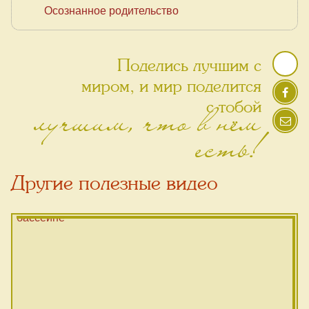
Осознанное родительство
Поделись лучшим с
миром, и мир поделится
лучшим, что в нём
с тобой
есть!
Другие полезные видео