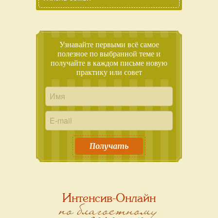
Узнавайте первыми всё самое
полезное по выбранной теме и
получайте в каждом письме новую
практику или совет
Получать
Интенсив-Онлайн
по благостному
зачатию