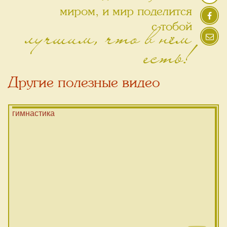
миром, и мир поделится
лучшим, что в нём
с тобой
есть!
Другие полезные видео