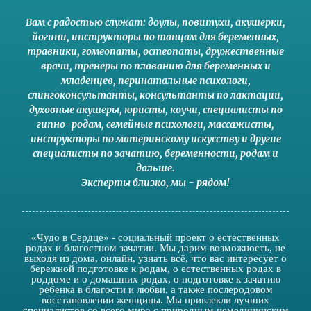
Вам с радостью служат:
доулы
,
повитухи
,
акушерки
,
йогини
,
инструкторы по танцам для беременных
,
травники,
гомеопаты
,
остеопаты
,
дружественные
врачи
,
тренеры по плаванию для беременных и
младенцев
,
перинатальные психологи
,
слингоконсультанты
,
консультанты по лактации
,
духовные акушеры
,
юристы
,
коучи
,
специалисты по
гипно-родам
,
семейные психологи
,
массажисты
,
инструкторы по материнскому искусству
и другие
специалисты по зачатию
,
беременности
,
родам
и
дальше
.
Эксперты близко
,
мы - рядом
!
«Чудо в Сердце» - социальный проект о естественных
родах и благостном зачатии. Мы дарим возможность, не
выходя из дома, онлайн, узнать всё, что вас интересует о
бережной подготовке к родам, о естественных родах в
роддоме и о домашних родах, о подготовке к зачатию
ребенка в благости и любви, а также послеродовом
восстановлении женщины. Мы привлекли лучших
специалистов со всего мира с природным немедицинским