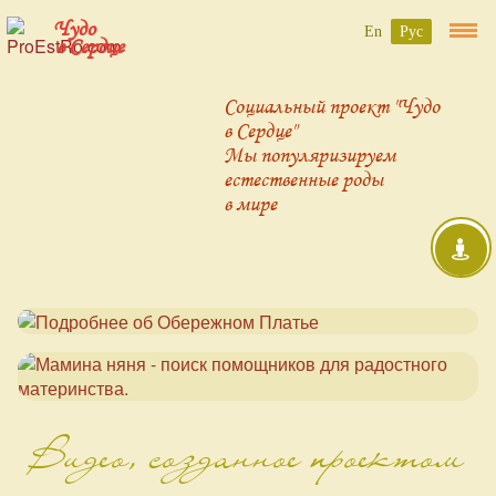
Чудо
En
Рус
в Сердце
Социальный проект "Чудо
в Сердце"
Мы популяризируем
естественные роды
в мире
Видео, созданное проектом