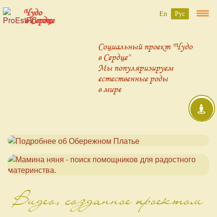
Чудо
En
Рус
в Сердце
Социальный проект "Чудо
в Сердце"
Мы популяризируем
естественные роды
в мире
Видео, созданное проектом