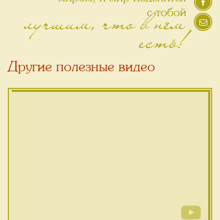
лучшим, что в нём
с тобой
есть!
Другие полезные видео