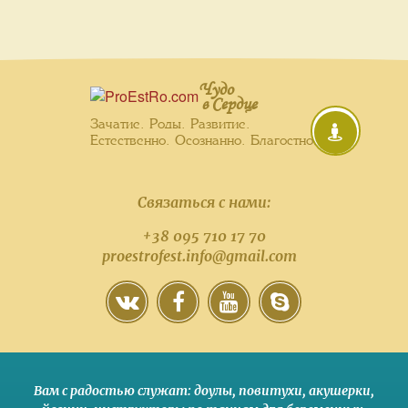
Чудо
в Сердце
Зачатие. Роды. Развитие.
Естественно. Осознанно. Благостно.
Связаться с нами:
+38 095 710 17 70
proestrofest.info@gmail.com
Вам с радостью служат:
доулы
,
повитухи
,
акушерки
,