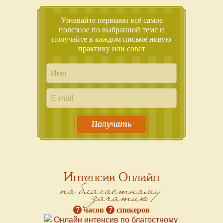
Узнавайте первыми всё самое
полезное по выбранной теме и
получайте в каждом письме новую
практику или совет
Получать
Интенсив-Онлайн
по благостному
зачатию
7
часов
7
спикеров