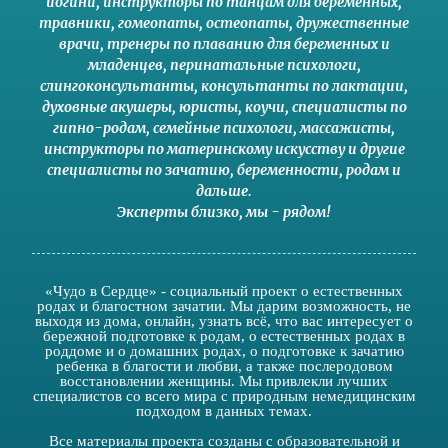
йогини
,
инструкторы по танцам для беременных
,
травники,
гомеопаты
,
остеопаты
,
дружественные
врачи
,
тренеры по плаванию для беременных и
младенцев
,
перинатальные психологи
,
слингоконсультанты
,
консультанты по лактации
,
духовные акушеры
,
юристы
,
коучи
,
специалисты по
гипно-родам
,
семейные психологи
,
массажисты
,
инструкторы по материнскому искусству
и другие
специалисты по зачатию
,
беременности
,
родам
и
дальше
.
Эксперты близко
,
мы - рядом
!
«Чудо в Сердце» - социальный проект о естественных
родах и благостном зачатии. Мы дарим возможность, не
выходя из дома, онлайн, узнать всё, что вас интересует о
бережной подготовке к родам, о естественных родах в
роддоме и о домашних родах, о подготовке к зачатию
ребенка в благости и любви, а также послеродовом
восстановлении женщины. Мы привлекли лучших
специалистов со всего мира с природным немедицинским
подходом в данных темах.
Все материалы проекта созданы с образовательной и