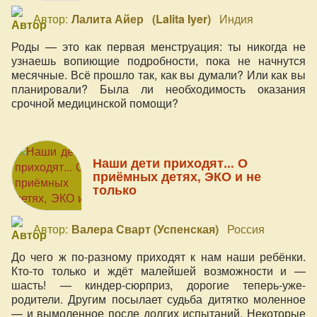
Автор:
Лалита Айер (Lalita Iyer)
Индия
Роды — это как первая менструация: ты никогда не
узнаешь вопиющие подробности, пока не начнутся
месячные. Всё прошло так, как вы думали? Или как вы
планировали? Была ли необходимость оказания
срочной медицинской помощи?
Наши дети приходят... О
приёмных детях, ЭКО и не
только
Автор:
Валера Сварт (Успенская)
Россия
До чего ж по-разному приходят к нам наши ребёнки.
Кто-то только и ждёт малейшей возможности и —
шасть! — киндер-сюрприз, дорогие теперь-уже-
родители. Другим посылает судьба дитятко моленное
— и вымоленное после долгих испытаний. Некоторые