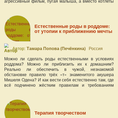
агрессивный фильм, пугая малыша, а вместо котлеты
лучше съесть банан; гулять лучше не по магазинам, а
на природе; да и соседка снизу излучает негативные
флюиды...
Естественные роды в роддоме:
от утопии к приближению мечты
Автор:
Тамара Попова (Печёнкина)
Россия
Можно ли сделать роды естественными в условиях
роддома? Можно ли приблизить их к домашним?
Реально ли обеспечить в чужой, незнакомой
обстановке правило трёх «т» знаменитого акушера
Мишеля Одена? И как вести себя естественно там, где
всё подчинено жёстким правилам и требованиям
«закона»?
Терапия творчеством