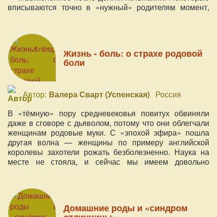
вписываются точно в «нужный» родителям момент,
хотя сейчас это редкость. А ещё бывают дети, не сразу
нашедшие своих.
Жизнь - боль: о страхе родовой
боли
Автор:
Валера Сварт (Успенская)
Россия
В «тёмную» пору средневековья повитух обвиняли
даже в сговоре с дьяволом, потому что они облегчали
женщинам родовые муки. С «эпохой эфира» пошла
другая волна — женщины по примеру английской
королевы захотели рожать безболезненно. Наука на
месте не стояла, и сейчас мы имеем довольно
широкий арсенал химических средств, притупляющих
ощущения в родах, а при необходимости даже наркоз и
кесарево.
Домашние роды и «синдром
отличницы»