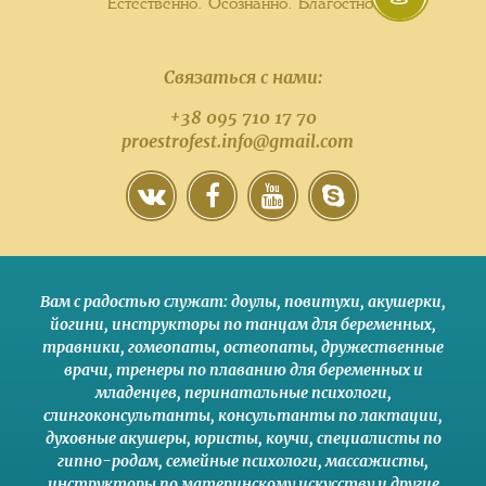
Естественно. Осознанно. Благостно.
Связаться с нами:
+38 095 710 17 70
proestrofest.info@gmail.com
Вам с радостью служат:
доулы
,
повитухи
,
акушерки
,
йогини
,
инструкторы по танцам для беременных
,
травники,
гомеопаты
,
остеопаты
,
дружественные
врачи
,
тренеры по плаванию для беременных и
младенцев
,
перинатальные психологи
,
слингоконсультанты
,
консультанты по лактации
,
духовные акушеры
,
юристы
,
коучи
,
специалисты по
гипно-родам
,
семейные психологи
,
массажисты
,
инструкторы по материнскому искусству
и другие