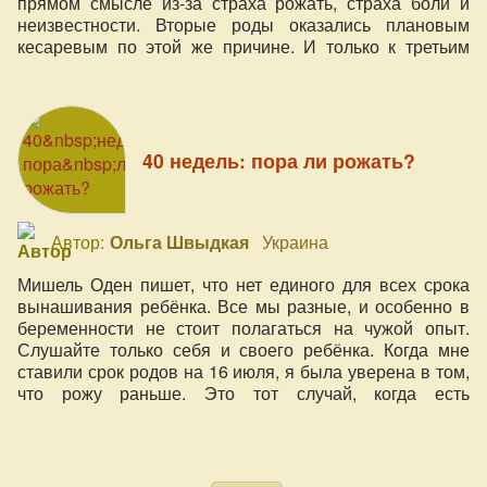
прямом смысле из-за страха рожать, страха боли и
неизвестности. Вторые роды оказались плановым
кесаревым по этой же причине. И только к третьим
родам, поработав долгое время с психологом,
разработав собственную программу подготовки к
родам, я смогла наконец преодолеть все свои страхи и
родить самостоятельно.
40 недель: пора ли рожать?
Автор:
Ольга Швыдкая
Украина
Мишель Оден пишет, что нет единого для всех срока
вынашивания ребёнка. Все мы разные, и особенно в
беременности не стоит полагаться на чужой опыт.
Слушайте только себя и своего ребёнка. Когда мне
ставили срок родов на 16 июля, я была уверена в том,
что рожу раньше. Это тот случай, когда есть
внутренняя уверенность без каких-либо объективных
оснований. Результаты узи удваивали мою
уверенность, врачи говорили, что ребёнок развивается
быстрее. На последнем приёме гинеколог посоветовал