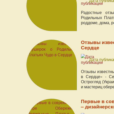
Дата публика
Радостные отз
Родильных Плат
роддоме, дома, 
Отзывы изве
Сердце
Дата публика
Отзывы известн
в Сердце» - Се
Острогляд (Украи
и мастериц обер
Первые в со
– дизайнерск