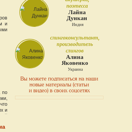
поэтесса
Лайна
ров
Дункан
м и
Индия
ыми
слингоконсультант,
производитель
слингов
Алина
Яковенко
Украина
Вы можете подписаться на наши
новые материалы (статьи
и видео) в своих соцсетях
 по
ми,
что
х и
шей
ти,
ма
нам