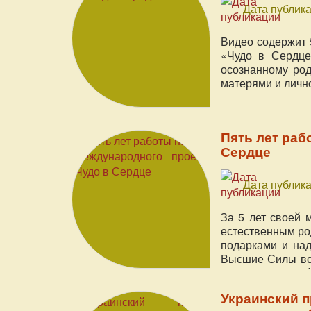
Дата публика
Видео содержит 
«Чудо в Сердце
осознанному род
матерями и личн
Пять лет раб
Сердце
Дата публика
За 5 лет своей 
естественным ро
подарками и над
Высшие Силы все
будущих матере
любовью к ним. 
Украинский 
родов и материн