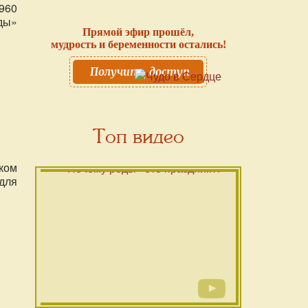
960
ды»
Прямой эфир прошёл,
мудрость и беременности остались!
Получить доступ
Топ видео
ком
для