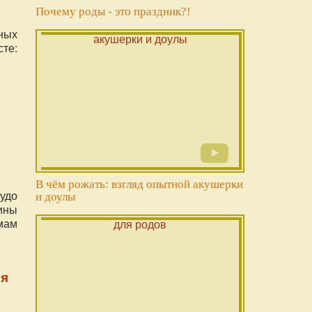
Почему роды - это праздник?!
ных
те:
В чём рожать: взгляд опытной акушерки
удо
и доулы
ины
 мам
ья