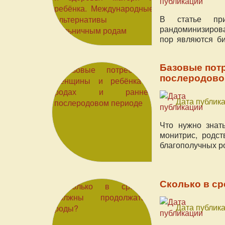
В статье при
рандоминизиров
пор являются б
центры и отели.
Базовые потр
послеродово
Дата публика
Что нужно знать
монитрис, родс
благополучных ро
Сколько в с
Дата публика