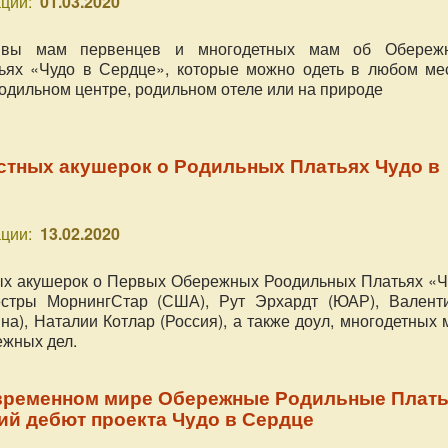
ции:
01.03.2020
ывы мам первенцев и многодетных мам об Обереж
ьях «Чудо в Сердце», которые можно одеть в любом мес
родильном центре, родильном отеле или на природе
стных акушерок о Родильных Платьях Чудо в
ции:
13.02.2020
ых акушерок о Первых Обережных Роодильных Платьях «Ч
стры МорнингСтар (США), Рут Эрхардт (ЮАР), Валент
на), Наталии Котлар (Россия), а также доул, многодетных
ежных дел.
временном мире Обережные Родильные Плат
ий дебют проекта Чудо в Сердце