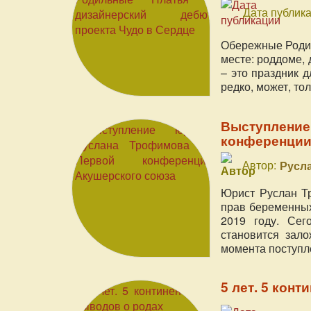
Дата публика
Обережные Родил
месте: роддоме, 
– это праздник 
редко, может, тол
Выступление
конференции
Автор:
Русл
Юрист Руслан Т
прав беременных
2019 году. Сег
становится зал
момента поступл
5 лет. 5 конт