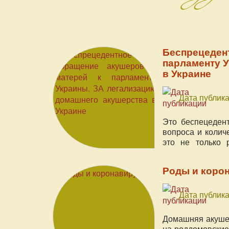
Беспрецеден
парламенту 
в Украине
Дата публика
Это беспецеден
вопроса и колич
это не только 
трагедию, про
справедливый о
Роды и коро
проблему, котора
Дата публика
Домашняя акушер
на роддомовские