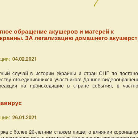
тное обращение акушеров и матерей к
Украины. ЗА легализацию домашнего акушерст
ции:
04.02.2021
тный случай в истории Украины и стран СНГ по постано
еству объединившихся участников! Данное видеообращени
реакция на происходящие в стране события, в частно
изошедшую в домашних родах в г. Ровно, вызвав
бщественный резонанс, но и призыв обратить внимание
навирус
я уже не один год требует к себе внимания и решения в МО
ции:
26.01.2021
ка с более 20-летним стажем пишет о влиянии коронавир
 и домашние роды; статистике уменьшения преждевремен