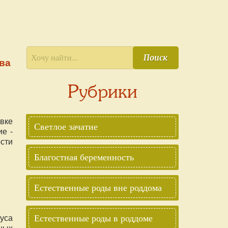
Поиск
ва
Рубрики
вке
Светлое зачатие
е -
сти
шую
Благостная беременность
 на
З.
Естественные роды вне роддома
уса
Естественные роды в роддоме
ных