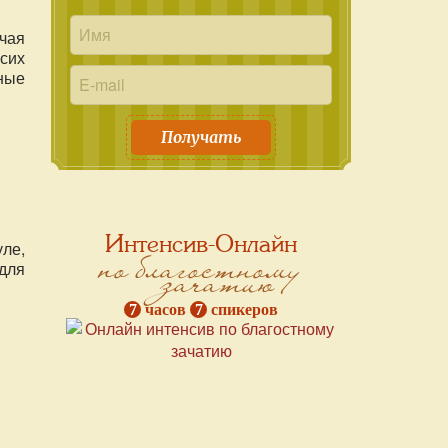
чая
сих
ные
м
Получать
Интенсив-Онлайн
ле,
по благостному
зачатию
для
7
часов
7
спикеров