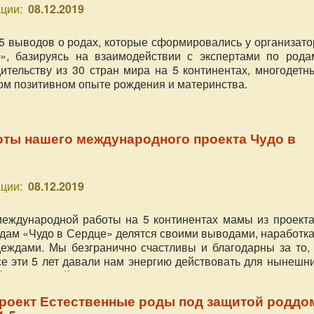
ции:
08.12.2019
5 выводов о родах, которые сформировались у организато
», базируясь на взаимодействии с экспертами по рода
ительству из 30 стран мира на 5 континентах, многодетн
ом позитивном опыте рождения и материнства.
оты нашего международного проекта Чудо в
ции:
08.12.2019
международной работы на 5 континентах мамы из проекта
дам «Чудо в Сердце» делятся своими выводами, наработка
еждами. Мы безгранично счастливы и благодарны за то, 
 эти 5 лет давали нам энергию действовать для нынешни
й и их семей из разных стран, и наполняться ещё боль
Опыт глубокого погружения в тему зачатия, беременнос
проект Естественные роды под защитой роддо
ства с помощью нашей социальной деятельности позволил 