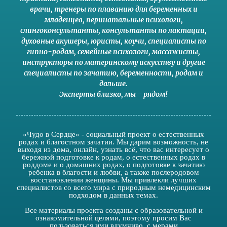
врачи
,
тренеры по плаванию для беременных и
младенцев
,
перинатальные психологи
,
слингоконсультанты
,
консультанты по лактации
,
духовные акушеры
,
юристы
,
коучи
,
специалисты по
гипно-родам
,
семейные психологи
,
массажисты
,
инструкторы по материнскому искусству
и другие
специалисты по зачатию
,
беременности
,
родам
и
дальше
.
Эксперты близко
,
мы - рядом
!
«Чудо в Сердце» - социальный проект о естественных
родах и благостном зачатии. Мы дарим возможность, не
выходя из дома, онлайн, узнать всё, что вас интересует о
бережной подготовке к родам, о естественных родах в
роддоме и о домашних родах, о подготовке к зачатию
ребенка в благости и любви, а также послеродовом
восстановлении женщины. Мы привлекли лучших
специалистов со всего мира с природным немедицинским
подходом в данных темах.
Все материалы проекта созданы с образовательной и
ознакомительной целями, поэтому просим Вас
пользоваться ими вдумчиво, с мерами