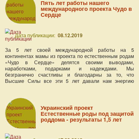
Пять лет работы нашего
международного проекта Чудо в
Сердце
Дата публикации:
08.12.2019
За 5 лет своей международной работы на 5
континентах мамы из проекта по естественным родам
«Чудо в Сердце» делятся своими выводами,
наработками, подарками и надеждами. Мы
безгранично счастливы и благодарны за то, что
Высшие Силы все эти 5 лет давали нам энергию
действовать для нынешних и будущих матерей и их
семей из разных стран, и наполняться ещё большей
любовью к ним. Опыт глубокого погружения в тему
зачатия, беременности, родов и материнства с
Украинский проект
помощью нашей социальной деятельности позволил
Естественные роды под защитой
нам сформулировать 5 выводов о родах, которыми мы
роддома - результаты 1,5 лет
с удовольствием делимся теперь с вами в нашем
специальном, приуроченном к нашему юбилею, видео.