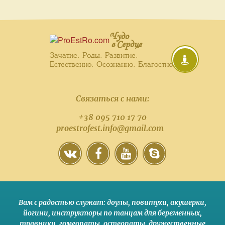
Чудо
в Сердце
Зачатие. Роды. Развитие.
Естественно. Осознанно. Благостно.
Связаться с нами:
+38 095 710 17 70
proestrofest.info@gmail.com
Вам с радостью служат:
доулы
,
повитухи
,
акушерки
,
йогини
,
инструкторы по танцам для беременных
,
травники,
гомеопаты
,
остеопаты
,
дружественные