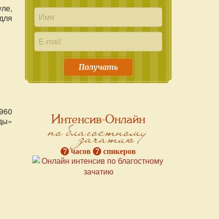
ле,
для
Получать
960
Интенсив-Онлайн
ды»
по благостному
зачатию
7
часов
7
спикеров