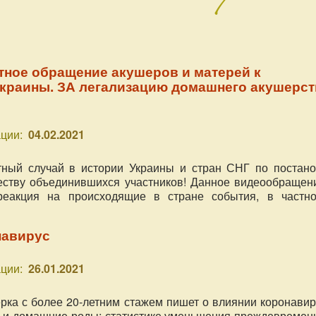
тное обращение акушеров и матерей к
Украины. ЗА легализацию домашнего акушерст
ции:
04.02.2021
тный случай в истории Украины и стран СНГ по постано
еству объединившихся участников! Данное видеообращени
реакция на происходящие в стране события, в частно
изошедшую в домашних родах в г. Ровно, вызвав
бщественный резонанс, но и призыв обратить внимание
навирус
я уже не один год требует к себе внимания и решения в МО
ции:
26.01.2021
ка с более 20-летним стажем пишет о влиянии коронавир
 и домашние роды; статистике уменьшения преждевремен