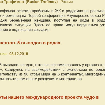
ан Трофимов (Ruslan Trofimov)
Россия
рофимов осветил проблемы в ЖК и роддомах по реализа
 и рожениц на Первой конференции Акушерского союза Р
одня беременная женщина, поступая на роды в родд
ожником ситуации. Здесь её права могут нарушаться уж
ения и подписания согласия.
инентов. 5 выводов о родах
ции:
08.12.2019
5 выводов о родах, которые сформировались у организато
», базируясь на взаимодействии с экспертами по рода
ительству из 30 стран мира на 5 континентах, многодетн
ом позитивном опыте рождения и материнства.
оты нашего международного проекта Чудо в