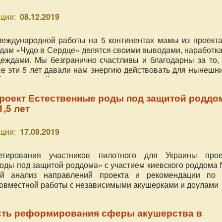
ции:
08.12.2019
международной работы на 5 континентах мамы из проекта
дам «Чудо в Сердце» делятся своими выводами, наработка
еждами. Мы безгранично счастливы и благодарны за то, 
 эти 5 лет давали нам энергию действовать для нынешни
й и их семей из разных стран, и наполняться ещё боль
Опыт глубокого погружения в тему зачатия, беременнос
проект Естественные роды под защитой роддо
ства с помощью нашей социальной деятельности позволил 
1,5 лет
 5 выводов о родах, которыми мы с удовольствием дели
 нашем специальном, приуроченном к нашему юбилею, виде
ции:
17.09.2019
етирования участников пилотного для Украины прое
оды под защитой роддома» с участием киевского роддома 
й анализ направлений проекта и рекомендации по 
овместной работы с независимыми акушерками и доулами
ть реформирования сферы акушерства в