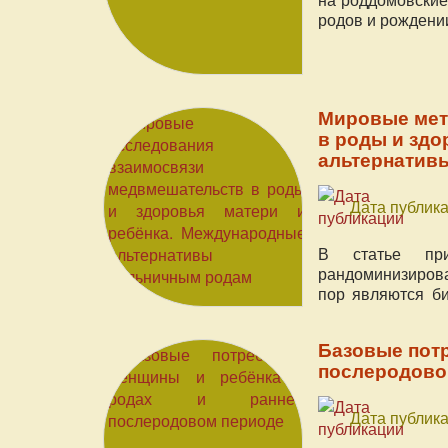
родов и рождени
Мировые мет
в роды и здо
альтернатив
Дата публика
В статье при
рандоминизиров
пор являются б
центры и отели.
Базовые потр
послеродово
Дата публика