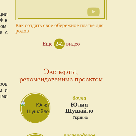
ции
Ф в
Как создать своё обережное платье для
ом,
родов
е с
Еще
242
видео
Эксперты,
рекомендованные проектом
ров
м и
ыми
доула
Юлия
Шушайло
Украина
послеродовое