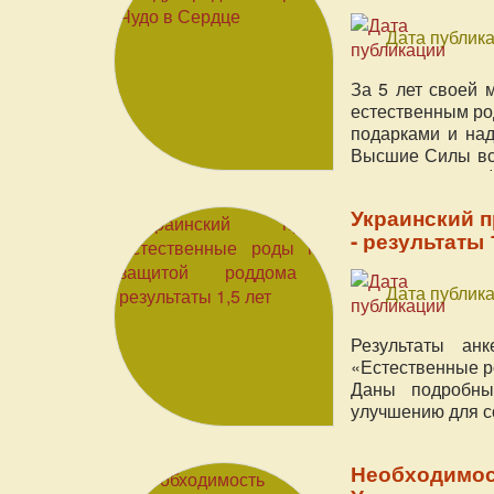
Дата публика
За 5 лет своей 
естественным ро
подарками и над
Высшие Силы все
будущих матере
любовью к ним. 
Украинский 
родов и материн
- результаты 
сформулировать
теперь с вами в
Дата публика
Результаты анк
«Естественные р
Даны подробны
улучшению для с
Необходимос