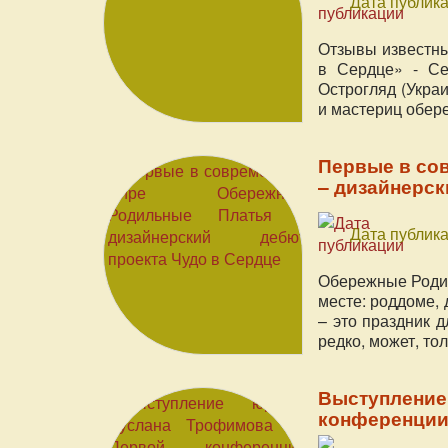
Дата публика
Отзывы известн
в Сердце» - Се
Острогляд (Украи
и мастериц обер
Первые в со
– дизайнерск
Дата публика
Обережные Родил
месте: роддоме, 
– это праздник 
редко, может, тол
Выступление
конференции