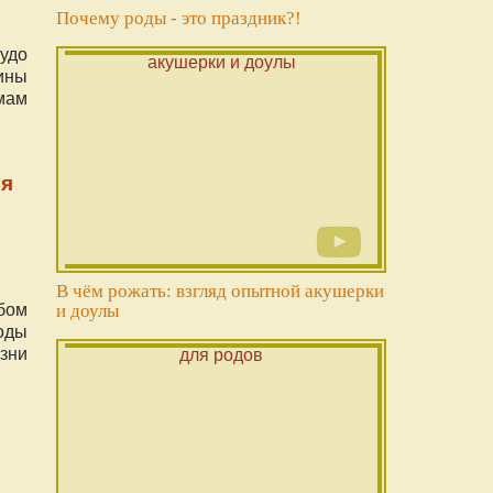
Почему роды - это праздник?!
удо
ины
 мам
ья
В чём рожать: взгляд опытной акушерки
бом
и доулы
Роды
зни