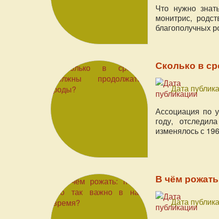
Что нужно знать
монитрис, родс
благополучных ро
Сколько в с
Дата публика
Ассоциация по у
году, отследил
изменялось с 196
В чём рожать
Дата публика