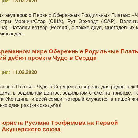
ции:
13.02.2020
ых акушерок о Первых Обережных Роодильных Платьях «Ч
стры МорнингСтар (США), Рут Эрхардт (ЮАР), Валент
на), Наталии Котлар (Россия), а также доул, многодетных
ежных дел.
временном мире Обережные Родильные Плат
ий дебют проекта Чудо в Сердце
ции:
11.02.2020
ьные Платья «Чудо в Сердце» сотворены для родов в лю
дома, в родильном центре, родильном отеле, на природе. 
для Женщины и всей семьи, который случается в нашей жи
ько один раз (как свадьба)!
 юриста Руслана Трофимова на Первой
 Акушерского союза