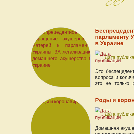
Беспрецеден
парламенту 
в Украине
Дата публика
Это беспецеден
вопроса и колич
это не только 
трагедию, про
справедливый о
Роды и коро
проблему, котора
Дата публика
Домашняя акушер
на роддомовские