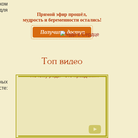
ком
для
Прямой эфир прошёл,
мудрость и беременности остались!
Получить доступ
Топ видео
ных
те: