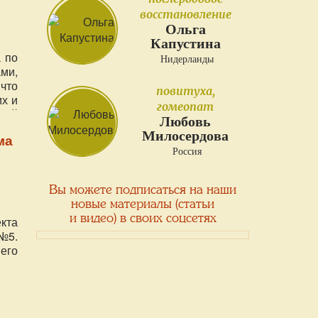
восстановление
Ольга
Капустина
 по
Нидерланды
ми,
что
повитуха,
х и
гомеопат
шей
Любовь
ти,
Милосердова
ма
нам
Россия
мся
о.
Вы можете подписаться на наши
новые материалы (статьи
и видео) в своих соцсетях
кта
№5.
его