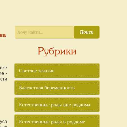
Поиск
ва
Рубрики
вке
Светлое зачатие
е -
сти
шую
Благостная беременность
 на
З.
Естественные роды вне роддома
уса
Естественные роды в роддоме
ных