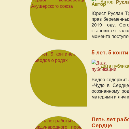
Автор:
Русл
Юрист Руслан Т
прав беременных
2019 году. Сег
становится зал
момента поступл
5 лет. 5 конт
Дата публика
Видео содержит 
«Чудо в Сердце
осознанному род
матерями и личн
Пять лет раб
Сердце