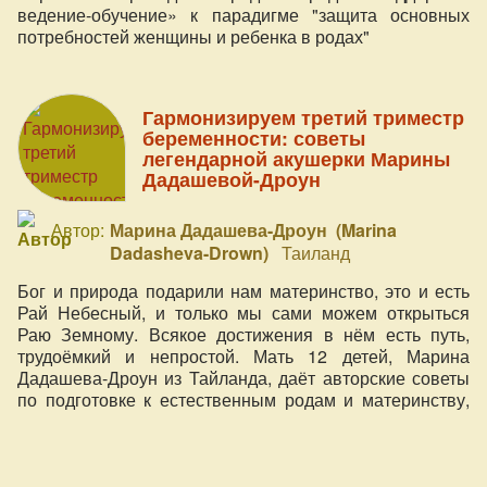
ведение-обучение» к парадигме "защита основных
потребностей женщины и ребенка в родах"
Гармонизируем третий триместр
беременности: советы
легендарной акушерки Марины
Дадашевой-Дроун
Автор:
Марина Дадашева-Дроун (Marina
Dadasheva-Drown)
Таиланд
Бог и природа подарили нам материнство, это и есть
Рай Небесный, и только мы сами можем открыться
Раю Земному. Всякое достижения в нём есть путь,
трудоёмкий и непростой. Мать 12 детей, Марина
Дадашева-Дроун из Тайланда, даёт авторские советы
по подготовке к естественным родам и материнству,
основанные на более чем 20-ти летней практике
духовного акушерства (более 3000 родов).