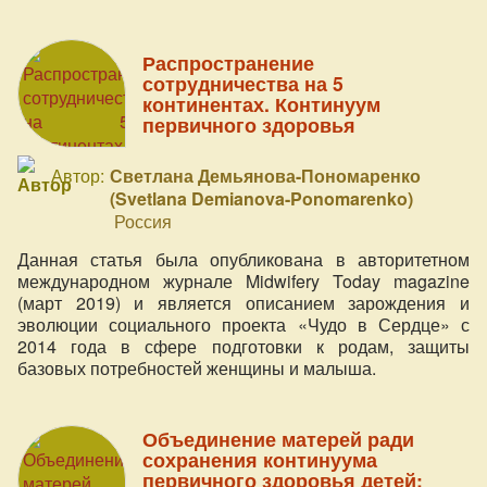
на все свои вопросы в области подготовки и
наблюдения здоровой, благополучной беременности,
сопровождения родов. Причём, что очень важно,
Распространение
рассматривали процессы с двух ракурсов:
сотрудничества на 5
медицинский и природный естественный подход"
континентах. Континуум
первичного здоровья
Автор:
Светлана Демьянова-Пономаренко
(Svetlana Demianova-Ponomarenko)
Россия
Данная статья была опубликована в авторитетном
международном журнале Midwifery Today magazine
(март 2019) и является описанием зарождения и
эволюции социального проекта «Чудо в Сердце» с
2014 года в сфере подготовки к родам, защиты
базовых потребностей женщины и малыша.
Объединение матерей ради
сохранения континуума
первичного здоровья детей: