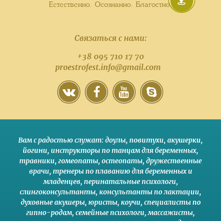
Естественно. Осознанно. Благостно.
Связаться с нами:
+38 095 710 17 70
proestrofest.info@gmail.com
Вам с радостью служат:
доулы
,
повитухи
,
акушерки
,
йогини
,
инструкторы по танцам для беременных
,
травники,
гомеопаты
,
остеопаты
,
дружественные
врачи
,
тренеры по плаванию для беременных и
младенцев
,
перинатальные психологи
,
слингоконсультанты
,
консультанты по лактации
,
духовные акушеры
,
юристы
,
коучи
,
специалисты по
гипно-родам
,
семейные психологи
,
массажисты
,