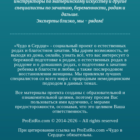
инструкторы по материнскому искусству
и другие
специалисты по зачатию
,
беременности
,
родам
и
дальше
.
Эксперты близко
,
мы - рядом
!
«Чудо в Сердце» - социальный проект о естественных
родах и благостном зачатии. Мы дарим возможность, не
выходя из дома, онлайн, узнать всё, что вас интересует о
бережной подготовке к родам, о естественных родах в
роддоме и о домашних родах, о подготовке к зачатию
ребенка в благости и любви, а также послеродовом
восстановлении женщины. Мы привлекли лучших
специалистов со всего мира с природным немедицинским
подходом в данных темах.
Все материалы проекта созданы с образовательной и
ознакомительной целями, поэтому просим Вас
пользоваться ими вдумчиво, с мерами
предосторожности, осознавая, что это целиком Ваша
ответственность.
ProEstRo.com © 2014-2026 – All rights reserved
При цитировании ссылка на ProEstRo.com «Чудо в
Сердце» обязательна.