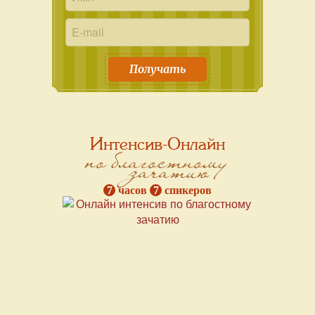
Получать
Интенсив-Онлайн
по благостному
зачатию
7
часов
7
спикеров